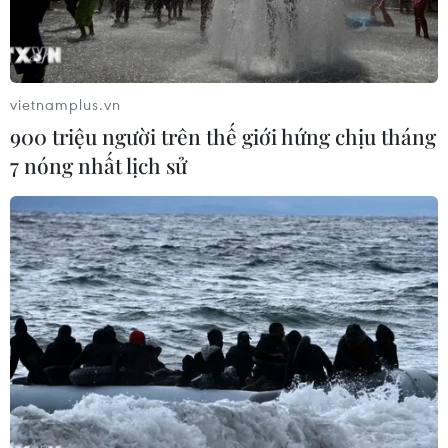
nhưng thể hiện sự "thất vọng" khi FTC theo đuổi vụ
kiện.
vietnamplus.vn
900 triệu người trên thế giới hứng chịu tháng
7 nóng nhất lịch sử
Biểu tượng mạng xã hội TikTok trên màn hình điện thoại ở
Virginia, Mỹ. (Ảnh: THX/TTXVN)
Ngày 18/6, Ủy ban Thương mại Liên bang Mỹ