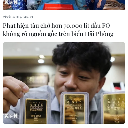
vietnamplus.vn
Phát hiện tàu chở hơn 70.000 lít dầu FO
không rõ nguồn gốc trên biển Hải Phòng
TikTok thất bại trong cuộc thử nghiệm về
xử lý thông tin sai lệch
04/06/2024 06:58
TikTok đã phê duyệt đăng tất cả 16 đoạn quảng cáo có
chứa nội dung sai lệch, YouTube đăng 14, trong khi X đã
lọc tất cả 16 nội dung này và đình chỉ các tài khoản giả