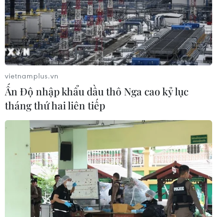
vietnamplus.vn
Ấn Độ nhập khẩu dầu thô Nga cao kỷ lục
tháng thứ hai liên tiếp
TIN CÙNG CHUYÊN MỤC
Thành phố Hồ Chí Minh sẽ tích hợp
IoT vào hạ tầng giao thông thông
minh
10/08/2026 14:08