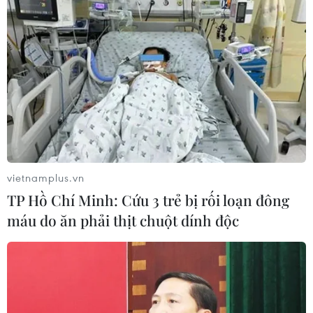
vietnamplus.vn
TP Hồ Chí Minh: Cứu 3 trẻ bị rối loạn đông
máu do ăn phải thịt chuột dính độc
#Ủy ban Thương mại Liên bang Mỹ
#TikTok
#Video ngắn
#Quyền riêng tư
Mỹ