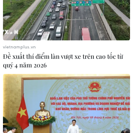
07/08/2026 10:19
Quân khu 7 đẩy mạnh ứng dụng
khoa học-công nghệ trong tìm kiếm,
quy tập hài cốt liệt sỹ
vietnamplus.vn
07/08/2026 08:45
Đề xuất thí điểm làn vượt xe trên cao tốc từ
quý 4 năm 2026
Những định hướng lớn
trong thực hiện Nghị quyết 57-
NQ/TW
07/08/2026 08:18
Tây Ninh thúc đẩy bình dân học vụ
số, tạo động lực phát triển kinh tế số
07/08/2026 07:17