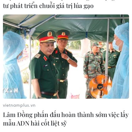
Ngoại giao khoa học công nghệ: Khi
tư phát triển chuỗi giá trị lúa gạo
ngoại giao được trao sứ mệnh mới
09/08/2026 11:51
Trí tuệ nhân tạo tạo virus mới tiêu
diệt vi khuẩn kháng thuốc
09/08/2026 07:45
Trung Quốc vượt Mỹ trở thành quốc
gia dẫn đầu thế giới về chi tiêu cho
R&D
vietnamplus.vn
09/08/2026 07:25
Lâm Đồng phấn đấu hoàn thành sớm việc lấy
mẫu ADN hài cốt liệt sỹ
Nghị quyết số 57: Hành động đột