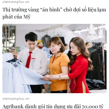
vietnamplus.vn
mạo.
Thị trường vàng “án binh” chờ đợi số liệu lạm
phát của Mỹ
vietnamplus.vn
Agribank dành gói tín dụng ưu đãi 70.000 tỷ