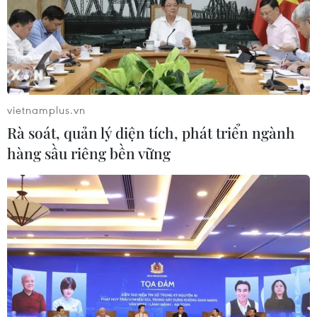
TikTok đối mặt với những thách thức
pháp lý tại Mỹ
18/06/2024 07:31
vietnamplus.vn
Tòa phúc thẩm liên bang ở Washington, Mỹ, cho biết đã
Rà soát, quản lý diện tích, phát triển ngành
lên lịch tổ chức cuộc tranh luận vào ngày 16/9 tới, liên
hàng sầu riêng bền vững
quan đến những thách thức pháp lý đối với luật mới yêu
cầu ByteDance phải thoái vốn.