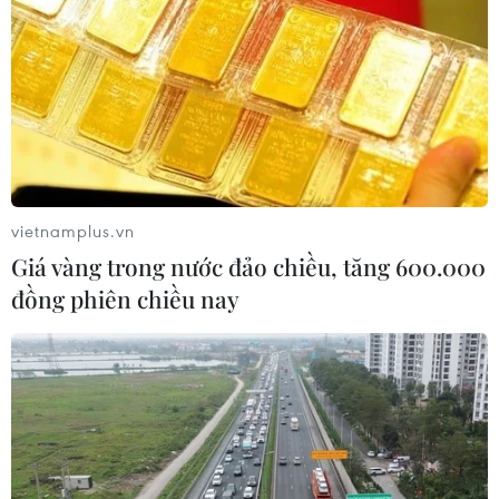
từ năm 2027
07/08/2026 13:01
APIE Camp 2026: Kết nối sinh viên
Việt Nam với cộng đồng Internet
quốc tế
07/08/2026 12:04
vietnamplus.vn
Giá vàng trong nước đảo chiều, tăng 600.000
Khởi động RE:ACT: Thử thách thanh
đồng phiên chiều nay
niên đổi mới sáng tạo vì cộng đồng
bền vững
07/08/2026 10:33
Hạ tầng AI - động lực tăng trưởng
mới của Đông Nam Á