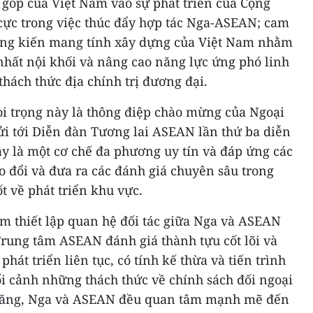
 góp của Việt Nam vào sự phát triển của Cộng
 cực trong việc thúc đẩy hợp tác Nga-ASEAN; cam
sáng kiến mang tính xây dựng của Việt Nam nhằm
nhất nội khối và nâng cao năng lực ứng phó linh
thách thức địa chính trị đương đại.
oi trọng này là thông điệp chào mừng của Ngoại
ửi tới Diễn đàn Tương lai ASEAN lần thứ ba diễn
ây là một cơ chế đa phương uy tín và đáp ứng các
o đổi và đưa ra các đánh giá chuyên sâu trong
t về phát triển khu vực.
m thiết lập quan hệ đối tác giữa Nga và ASEAN
Trung tâm ASEAN đánh giá thành tựu cốt lõi và
phát triển liên tục, có tính kế thừa và tiến trình
i cảnh những thách thức về chính sách đối ngoại
a tăng, Nga và ASEAN đều quan tâm mạnh mẽ đến