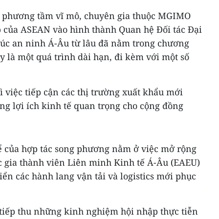
g phương tầm vĩ mô, chuyên gia thuộc MGIMO
ập của ASEAN vào hình thành Quan hệ Đối tác Đại
rúc an ninh Á-Âu từ lâu đã nằm trong chương
y là một quá trình dài hạn, đi kèm với một số
hì việc tiếp cận các thị trường xuất khẩu mới
g lợi ích kinh tế quan trọng cho cộng đồng
ể của hợp tác song phương nằm ở việc mở rộng
c gia thành viên Liên minh Kinh tế Á-Âu (EAEU)
ển các hành lang vận tải và logistics mới phục
tiếp thu những kinh nghiệm hội nhập thực tiễn