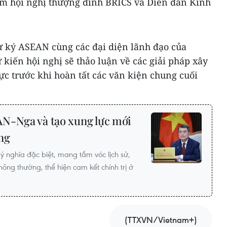
gồm hội nghị thượng đỉnh BRICS và Diễn đàn Kinh
ư ký ASEAN cùng các đại diện lãnh đạo của
kiến hội nghị sẽ thảo luận về các giải pháp xây
c trước khi hoàn tất các văn kiện chung cuối
N-Nga và tạo xung lực mới
ng
 nghĩa đặc biệt, mang tầm vóc lịch sử,
hông thường, thể hiện cam kết chính trị ở
(TTXVN/Vietnam+)