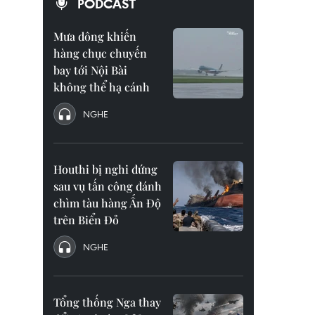
PODCAST
Mưa dông khiến
hàng chục chuyến
bay tới Nội Bài
không thể hạ cánh
NGHE
Houthi bị nghi đứng
sau vụ tấn công đánh
chìm tàu hàng Ấn Độ
trên Biển Đỏ
NGHE
Tổng thống Nga thay