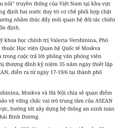
ầu nối” truyền thống của Việt Nam tại khu vực
g định hai nước duy trì cơ chế phối hợp chặt
hương nhằm thúc đẩy mối quan hệ đối tác chiến
ổn định.
ỹ khoa học chính trị Valeria Vershinina, Phó
thuộc Học viện Quan hệ Quốc tế Moskva
 trong cuộc trả lời phỏng vấn phóng viên
ị thượng đỉnh kỷ niệm 35 năm ngày thiết lập
N, diễn ra từ ngày 17-19/6 tại thành phố
rshinina, Moskva và Hà Nội chia sẻ quan điểm
 bảo vệ vững chắc vai trò trung tâm của ASEAN
vực, hướng tới xây dựng hệ thống an ninh toàn
Thái Bình Dương.