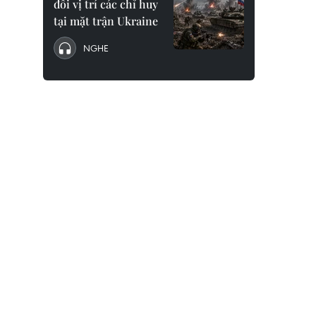
đổi vị trí các chỉ huy
tại mặt trận Ukraine
NGHE