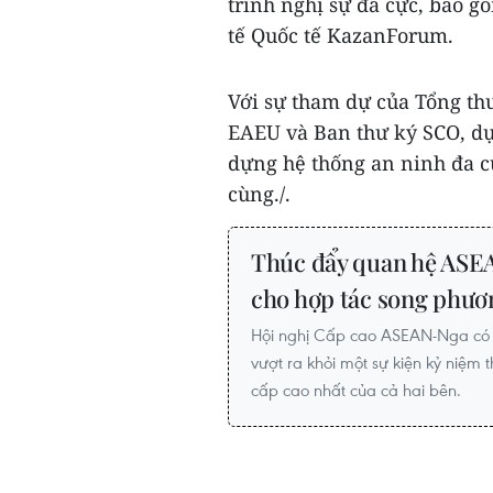
trình nghị sự đa cực, bao 
tế Quốc tế KazanForum.
Với sự tham dự của Tổng th
EAEU và Ban thư ký SCO, dự 
dựng hệ thống an ninh đa cự
cùng./.
Thúc đẩy quan hệ ASEA
cho hợp tác song phươ
Hội nghị Cấp cao ASEAN-Nga có ý
vượt ra khỏi một sự kiện kỷ niệm t
cấp cao nhất của cả hai bên.