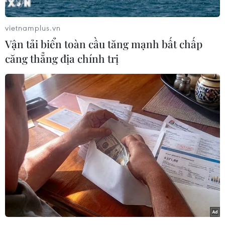
[Thương hiệu vàng SJC giảm 130.000 đồng
vietnamplus.vn
sau một tuần giao dịch]
Vận tải biển toàn cầu tăng mạnh bất chấp
Tại thời điểm 9 giờ 00 phút, Công ty vàng bạc đá
căng thẳng địa chính trị
quý Sài Gòn niêm yết giá mua và bán vàng SJC
tại thị trường Thành phố Hồ Chí Minh từ 36,25-
36,43 triệu đồng/lượng, giảm 10.000 đồng/lượng
so với chốt phiên trước.
Cùng thời điểm trên, Công ty Doji Hà Nội và
Công ty Phú Quý niêm yết vàng SCJ từ 36,30-
36,40 triệu đồng/lượng (mua vào/bán ra), giảm
20.000 đồng so với chốt phiên trước.
Trong tuần qua, thương hiệu này đã có 4 phiên
giảm và tăng 1 phiên, với mức điều chỉnh