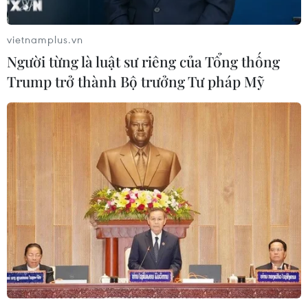
động lực mới của quan hệ Việt Nam-
Australia
vietnamplus.vn
09/08/2026 02:01
Người từng là luật sư riêng của Tổng thống
Trump trở thành Bộ trưởng Tư pháp Mỹ
Thị trường vaccine thế giới chuyển
hướng sang người cao tuổi
08/08/2026 15:01
Chuyên gia Nhật Bản nói Việt Nam
nên ưu tiên sản xuất và đóng gói chip
bán dẫn
08/08/2026 13:28
Nông sản Việt Nam còn nhiều dư địa