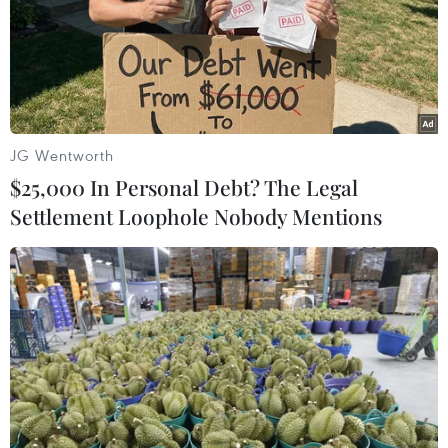
kinh tế toàn cầu năm 2019 chậm lại là hai nhân tố có
thể tác động tới nhu cầu dầu mỏ thế giới.
JG Wentworth
$25,000 In Personal Debt? The Legal
Settlement Loophole Nobody Mentions
Giá vàng thế giới tụt xuống mức “đáy”
trong gần một tuần