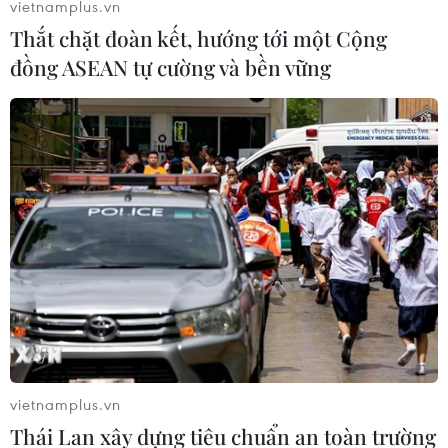
vietnamplus.vn
Thắt chặt đoàn kết, hướng tới một Cộng
đồng ASEAN tự cường và bền vững
Giảm liên tiếp, giá vàng trong nước thiết
lập "đáy" mới trong năm 2018
16/12/2018 04:14
Tuần qua, giá vàng trong nước đã có thời điểm rơi
xuống dưới mốc 36,20 triệu đồng/lượng, ngưỡng thấp
nhất kể từ đầu năm 2018 tới nay.
vietnamplus.vn
Thái Lan xây dựng tiêu chuẩn an toàn trường