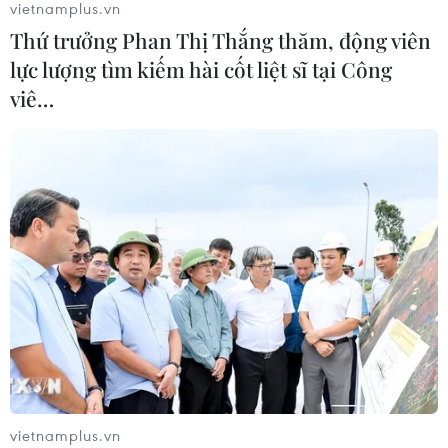
vietnamplus.vn
Thứ trưởng Phan Thị Thắng thăm, động viên
lực lượng tìm kiếm hài cốt liệt sĩ tại Công
viê…
CƠ QUAN CHỦ QUẢN: THÔNG TẤN XÃ VIỆT NAM
Tổng Biên tập: TRẦN TIẾN DUẨN
Phó Tổng Biên tập: NGUYỄN THỊ TÁM, KHÚC THANH
THỦY
Sở hữu trí tuệ
Quy định sử dụng
RSS
Hỗ trợ
Ngôn ngữ
TTXVN
Dịch vụ tin
Quảng cáo
Liên hệ
vietnamplus.vn