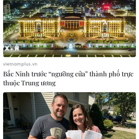
vietnamplus.vn
Bắc Ninh trước “ngưỡng cửa” thành phố trực
thuộc Trung ương
Các nước vùng Vịnh đối diện kịch bản giá
dầu thấp trong dài hạn
13/12/2018 03:35
Giới phân tích cho rằng những dấu hiệu căng thẳng
thương mại Mỹ-Trung Quốc và triển vọng tăng trưởng