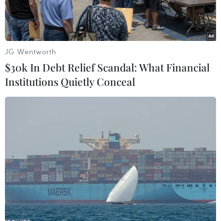
JG Wentworth
$30k In Debt Relief Scandal: What Financial
Institutions Quietly Conceal
Giao dịch vàng tại Doji. (Nguồn: Doji)
Mở cửa phiên đầu tuần sáng nay (17/12), hai
thương hiệu vàng SJC và vàng Rồng Thăng Long
đều giảm nhẹ từ 10.000-30.000 đồng, tỷ giá
trung tâm vẫn tiếp tục tăng.