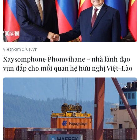
vietnamplus.vn
Xaysomphone Phomvihane - nhà lãnh đạo
vun đắp cho mối quan hệ hữu nghị Việt-Lào