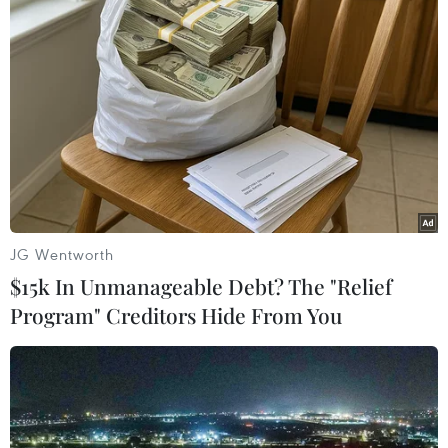
#Tin tức mới nhất
#Tin tức 24h
#Tin tức mới nhất trong ngày
#Tin tức thời sự
#Tin tức hot
#Thời sự
#Thời sự hôm nay
#Bản tin thời sự
#VietnamPlus
#Vietnam
#Plus
TP. Hà Nội
Tp. Hồ Chí Minh
JG Wentworth
Theo dõi VietnamPlus
$15k In Unmanageable Debt? The "Relief
Program" Creditors Hide From You
TIN LIÊN QUAN