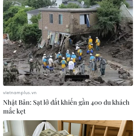
giá USD từ 23.260-23.350 đồng/USD, giảm 1 đồng
so với chốt phiên trước./.
(Vietnam+)
vietnamplus.vn
Nhật Bản: Sạt lở đất khiến gần 400 du khách
mắc kẹt
#USD
#Giá vàng
#Tỷ giá trung tâm
#Tin tức