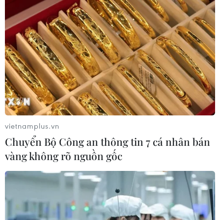
08/08/2026 01:33
Việt Nam cần theo dõi chặt chẽ các
biện pháp phòng vệ thương mại tại
Canada
08/08/2026 00:39
Libya tiến gần hơn tới mục tiêu khai
thác 2 triệu thùng dầu mỗi ngày
vietnamplus.vn
08/08/2026 00:12
Chuyển Bộ Công an thông tin 7 cá nhân bán
vàng không rõ nguồn gốc
Việt Nam khẳng định vị thế tại triển
lãm thương mại quốc tế của Ấn Độ
07/08/2026 23:08