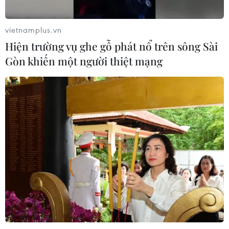
kinh tế biển Việt Nam
07/08/2026 08:14
vietnamplus.vn
Hiện trường vụ ghe gỗ phát nổ trên sông Sài
Gòn khiến một người thiệt mạng
Giá vàng hướng tới tuần tăng mạnh
nhất kể từ tháng 1/2026
07/08/2026 08:14
Hạn hán nghiêm trọng đe dọa "huyết
mạch" kinh tế châu Âu
07/08/2026 07:58
Xem thêm