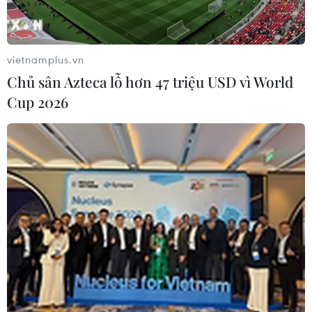
(TTXVN/Vietnam+)
vietnamplus.vn
Chủ sân Azteca lỗ hơn 47 triệu USD vì World
Cup 2026
#đại ngàn Trường Sơn
#Hồ Rà Hách
#Suối Ruông