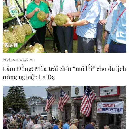
lịch bền vững. Trước mắt, xã huy động nguồn
lực xây dựng Điểm dừng chân, điểm du lịch
sinh thái Hồ Rà Hách-Suối Ruông; thành lập đội
văn nghệ dân gian, phục hồi đàn nước - một
nhạc cụ truyền thống độc đáo của đồng bào Ca
Dong.
vietnamplus.vn
Lâm Đồng: Mùa trái chín “mở lối” cho du lịch
nông nghiệp La Dạ