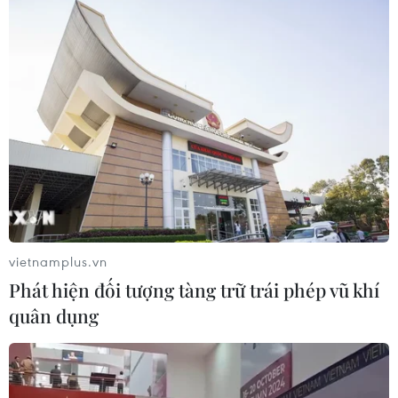
CƠ QUAN CHỦ QUẢN: THÔNG TẤN XÃ VIỆT NAM
Tổng Biên tập: TRẦN TIẾN DUẨN
Phó Tổng Biên tập: NGUYỄN THỊ TÁM, KHÚC THANH
THỦY
Sở hữu trí tuệ
Quy định sử dụng
RSS
Hỗ trợ
Ngôn ngữ
TTXVN
Dịch vụ tin
Quảng cáo
vietnamplus.vn
Liên hệ
Phát hiện đối tượng tàng trữ trái phép vũ khí
quân dụng
Giấy phép số: 1374/GP-BTTTT do Bộ Thông tin và Truyền thông
cấp ngày 11/9/2008.