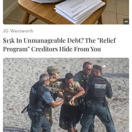
thẳm.
JG Wentworth
$15k In Unmanageable Debt? The "Relief
Program" Creditors Hide From You
Hồ Rà Hách-Suối Ruông hoang sơ quyến rũ. (Ảnh: Phạm
Cường/TTXVN)
Điểm du lịch sinh thái Hồ Rà Hách-Suối Ruông,
thuộc thôn Bà He, xã Sơn Tây Hạ (Quảng Ngãi)
vẫn giữ được vẻ đẹp hoang sơ với làn nước
trong xanh, mát lạnh quanh năm.