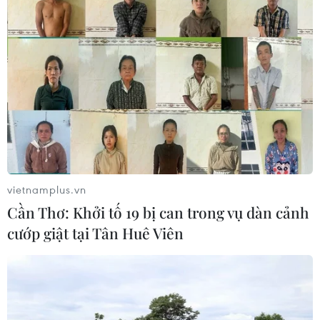
hóa di sản
07/08/2026 02:00
Chiêm ngưỡng vẻ đẹp kỳ vĩ
trên cung đường ven biển Khánh
Hòa
06/08/2026 09:40
Buôn Ma Thuột - đô thị dưới
vietnamplus.vn
những tán cổ thụ
Cần Thơ: Khởi tố 19 bị can trong vụ dàn cảnh
06/08/2026 04:22
cướp giật tại Tân Huê Viên
Công viên địa chất Trương
Dịch Đan Hà của Trung Quốc vào