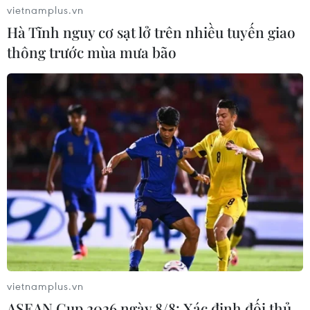
vietnamplus.vn
Hà Tĩnh nguy cơ sạt lở trên nhiều tuyến giao
thông trước mùa mưa bão
Quảng Ngãi: Thí điểm tổ chức Phố đi bộ
bên sông Trà Khúc - sức hút du lịch đêm
12/01/2026 04:19
Việc tổ chức không gian Phố đi bộ tạo cơ hội quảng bá
sản phẩm OCOP, khuyến khích khởi nghiệp, phát triển
kinh tế hộ gia đình; góp phần tạo việc làm, tăng thu
nhập, cải thiện đời sống cho người dân.
vietnamplus.vn
ASEAN Cup 2026 ngày 8/8: Xác định đối thủ