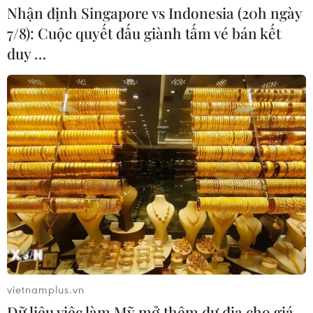
Nhận định Singapore vs Indonesia (20h ngày
7/8): Cuộc quyết đấu giành tấm vé bán kết
duy …
TIN CÙNG CHUYÊN MỤC
vietnamplus.vn
Vẻ đẹp lãng mạn của đồi
Dữ liệu việc làm Mỹ mở thêm dư địa cho giá