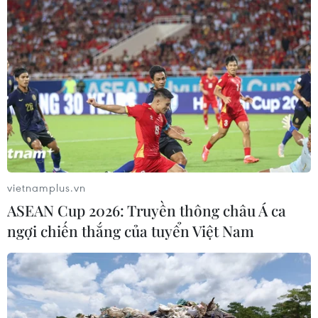
Với việc tái khởi động dự án bảo tồn đồng muối truyền
thống gắn với phát triển du lịch, nghề làm muối Sa
Huỳnh đứng trước cơ hội hồi sinh mạnh mẽ, vừa gìn giữ
giá trị di sản, vừa tạo sinh kế bền vững.
vietnamplus.vn
ASEAN Cup 2026: Truyền thông châu Á ca
ngợi chiến thắng của tuyển Việt Nam