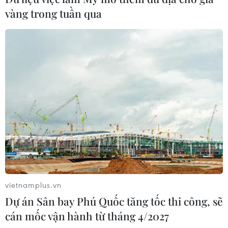
Báo Indonesia: Việt Nam có lợi thế
vàng trong tuần qua
trong cuộc đua hút đầu tư xe điện
18/07/2026 13:38
Mỹ buộc Tesla phải sửa lỗi đèn pha
gây chói cho gần 20.000 xe
17/07/2026 05:42
Xem thêm
vietnamplus.vn
Dự án Sân bay Phú Quốc tăng tốc thi công, sẽ
cán mốc vận hành từ tháng 4/2027