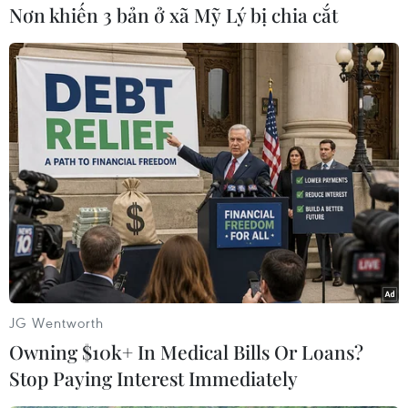
Nơn khiến 3 bản ở xã Mỹ Lý bị chia cắt
TIN CÙNG CHUYÊN MỤC
Xe điện Trung Quốc mở rộng
cuộc đua công nghệ ra Đông Nam Á
08/08/2026 03:00
Hãng BMW bắt đầu sản xuất hàng
loạt mẫu xe thuần điện “thế hệ mới”
07/08/2026 01:52
Các thương hiệu xe cao cấp của Đức
JG Wentworth
trong cuộc khủng hoảng lợi nhuận
Owning $10k+ In Medical Bills Or Loans?
04/08/2026 23:03
Stop Paying Interest Immediately