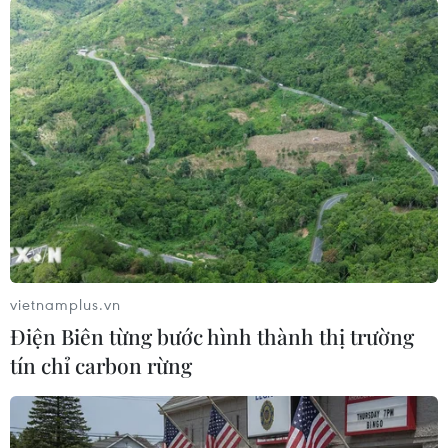
Bứt phá trước "tháng Ngâu": Hãng xe
đồng loạt bung chiêu kích cầu đa
dạng
04/08/2026 04:29
Ôtô Trung Quốc có tạo nên “làn sóng
tràn” tại châu Âu?
04/08/2026 00:17
vietnamplus.vn
Châu Phi tận dụng lợi thế quang điện
Điện Biên từng bước hình thành thị trường
cho ngành xe điện
tín chỉ carbon rừng
03/08/2026 09:46