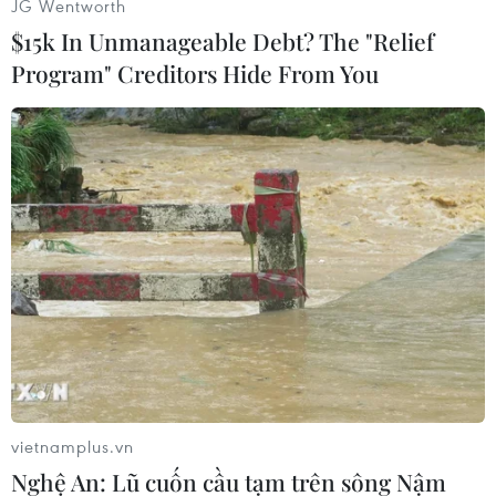
JG Wentworth
$15k In Unmanageable Debt? The "Relief
Program" Creditors Hide From You
#VIA Motors
#Ôtô điện eREV
#NAIAS
Mỹ
Theo dõi VietnamPlus
vietnamplus.vn
Nghệ An: Lũ cuốn cầu tạm trên sông Nậm