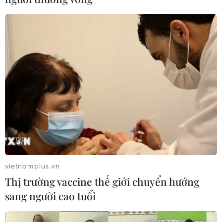
CƠ QUAN CHỦ QUẢN: THÔNG TẤN XÃ VIỆT NAM
Tổng Biên tập: TRẦN TIẾN DUẨN
Phó Tổng Biên tập: NGUYỄN THỊ TÁM, KHÚC THANH
THỦY
Sở hữu trí tuệ
Quy định sử dụng
RSS
Hỗ trợ
Ngôn ngữ
TTXVN
Dịch vụ tin
Quảng cáo
Liên hệ
vietnamplus.vn
Thị trường vaccine thế giới chuyển hướng
sang người cao tuổi
Giấy phép số: 1374/GP-BTTTT do Bộ Thông tin và Truyền thông
cấp ngày 11/9/2008.