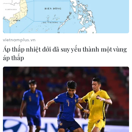
tâm
quả
06/08/2026 23:55
06/08/2026 22:51
vietnamplus.vn
Áp thấp nhiệt đới đã suy yếu thành một vùng
áp thấp
Quan hệ quốc phòng Việt
Kinh nghiệm Đổi mới của
Nam-Malaysia: Gắn kết
Việt Nam hỗ trợ Lào xây
chính trị, hợp tác thực tiễn
dựng nền kinh tế độc lập,
tự chủ
06/08/2026 22:47
06/08/2026 15:32