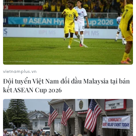
59 năm ASEAN: Đoàn kết là
Hạ tầng AI - động lực tăng
“lợi thế cạnh tranh” đặc
trưởng mới của Đông Nam
biệt của Hiệp hội
Á
07/08/2026 12:00
07/08/2026 10:19
vietnamplus.vn
Đội tuyển Việt Nam đối đầu Malaysia tại bán
kết ASEAN Cup 2026
Thành phố Hồ Chí Minh:
Thái Lan: Ôtô lao vào
Họp mặt kỷ niệm 59 năm
trung tâm chăm sóc trẻ
Ngày thành lập ASEAN
làm khoảng nạn nhân bị
thương
07/08/2026 09:26
07/08/2026 08:13