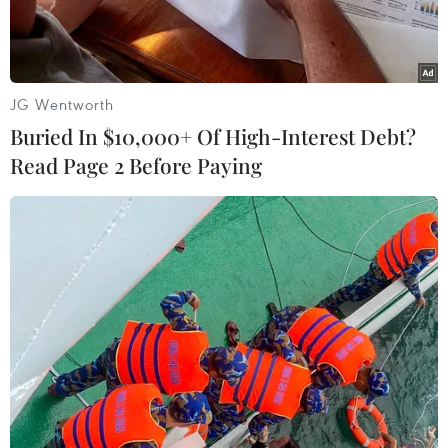
Chính phủ tạm quyền Thái Lan đã yêu cầu cảnh
sát bắt giam các thủ lĩnh phong trào biểu tình đối
lập, những người đã đe dọa bắt giữ Thủ tướng
JG Wentworth
Yingluck.
Buried In $10,000+ Of High-Interest Debt?
Read Page 2 Before Paying
Ngày 16/1, Chính phủ tạm quyền Thái Lan đã