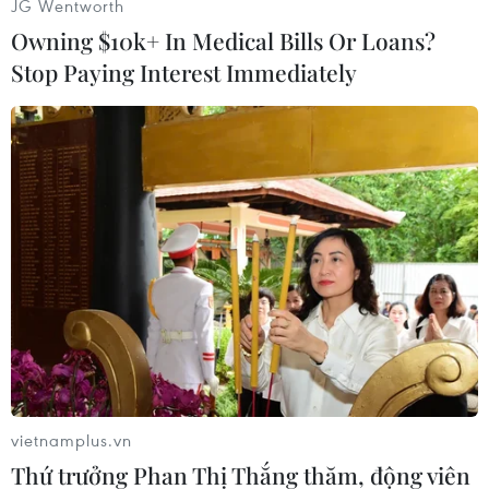
JG Wentworth
Owning $10k+ In Medical Bills Or Loans?
Stop Paying Interest Immediately
#Thái Lan
#Bangkok
#Yingluck Shinawatra
#Thủ lĩnh biểu tình
Thái Lan
vietnamplus.vn
Thứ trưởng Phan Thị Thắng thăm, động viên