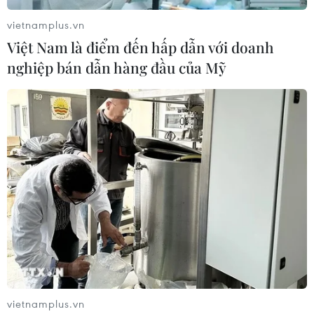
vietnamplus.vn
Việt Nam là điểm đến hấp dẫn với doanh
nghiệp bán dẫn hàng đầu của Mỹ
Chủ tịch Quốc hội Trần
Bộ trưởng Bộ Quốc phòng
Thanh Mẫn tiếp Đại sứ
Malaysia thăm chính thức
Malaysia Tan Yang Thai
Việt Nam
chào từ biệt
06/08/2026 05:34
06/08/2026 12:23
Việt Nam và Lào thúc đẩy
Thái Lan: Lạm phát hạ
hợp tác khoa học
nhiệt nhưng tiếp tục chịu
vietnamplus.vn
sức ép từ giá năng lượng
05/08/2026 23:43