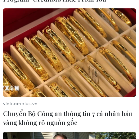
59 năm ASEAN: Hy Lạp
59 năm ASEAN: Gắn kết
mong muốn phát triển hơn
tình hữu nghị ASEAN tại
nữa quan hệ với ASEAN
nước Nga
08/08/2026 04:43
08/08/2026 03:51
vietnamplus.vn
Chuyển Bộ Công an thông tin 7 cá nhân bán
vàng không rõ nguồn gốc
Để ASEAN không chỉ thích
Indonesia không áp thuế
ứng với thời đại, mà còn
chống bán phá giá với