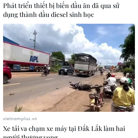
Phát triển thiết bị biến dầu ăn đã qua sử
05/08/2026 22:59
dụng thành dầu diesel sinh học
Việt Nam-Lào đẩy mạnh
Thường trực Ban Bí thư
hợp tác toàn diện về quốc
Trần Cẩm Tú tiếp Đại sứ
phòng
Singapore Rajpal Singh
05/08/2026 14:58
05/08/2026 14:54
Xem thêm
vietnamplus.vn
Xe tải va chạm xe máy tại Đắk Lắk làm hai
người thương vong