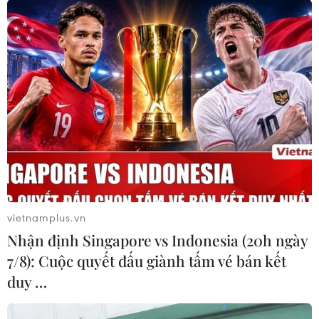
CƠ QUAN CHỦ QUẢN: THÔNG TẤN XÃ VIỆT NAM
Tổng Biên tập: TRẦN TIẾN DUẨN
Phó Tổng Biên tập: NGUYỄN THỊ TÁM, KHÚC THANH
THỦY
Sở hữu trí tuệ
Quy định sử dụng
vietnamplus.vn
RSS
Hỗ trợ
Nhận định Singapore vs Indonesia (20h ngày
Ngôn ngữ
TTXVN
7/8): Cuộc quyết đấu giành tấm vé bán kết
Dịch vụ tin
Quảng cáo
duy …
Liên hệ