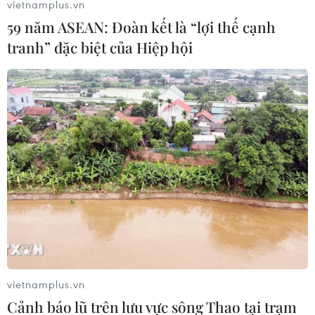
vietnamplus.vn
Quốc hội
07/08/2026 00:33
59 năm ASEAN: Đoàn kết là “lợi thế cạnh
07/08/2026 00:25
tranh” đặc biệt của Hiệp hội
Nga thoái vốn nhà nước
Mexico triển khai hàng
khỏi Sân bay Quốc tế
nghìn binh sỹ bảo vệ các
Sheremetyevo
vùng trồng bơ trọng điểm
07/08/2026 00:22
07/08/2026 00:09
vietnamplus.vn
Cảnh báo lũ trên lưu vực sông Thao tại trạm