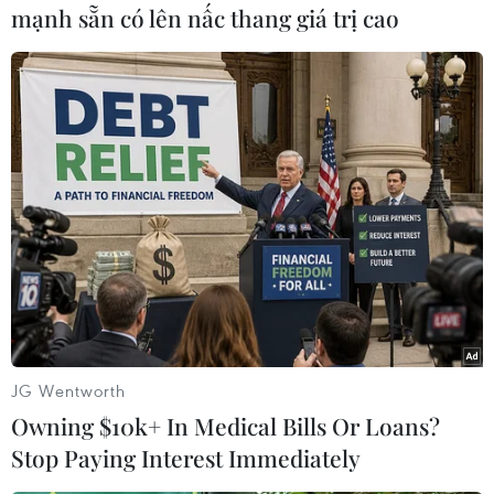
mạnh sẵn có lên nấc thang giá trị cao
59 năm ASEAN: Đoàn kết là
Hàn Quốc áp dụng ưu đãi
“lợi thế cạnh tranh” đặc
thuế hỗ trợ 6 ngành công
biệt của Hiệp hội
nghiệp chiến lược
07/08/2026 12:00
07/08/2026 10:21
JG Wentworth
Owning $10k+ In Medical Bills Or Loans?
Stop Paying Interest Immediately