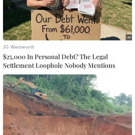
triệu USD vì gây tổn hại
Premia của Hàn Quốc nối
sức khỏe tâm thần trẻ em
lại đường bay Incheon-TP
Hồ Chí Minh
07/08/2026 04:28
07/08/2026 04:28
JG Wentworth
$25,000 In Personal Debt? The Legal
Settlement Loophole Nobody Mentions
Chính sách nhà ở của nước
Bỉ tìm ra hướng đi mới
Anh - Góc tham chiếu cho
trong điều trị ung thư gan
Việt Nam
di căn
07/08/2026 04:08
07/08/2026 04:05