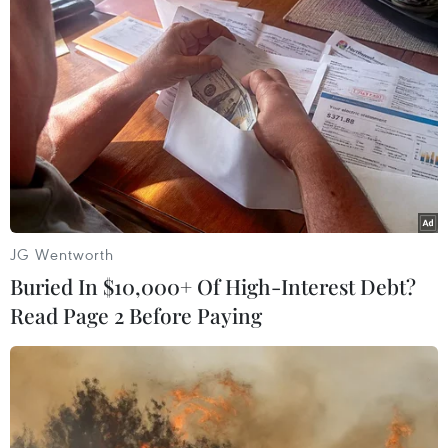
Australia đề cao hợp tác
Thủ tướng Thái Lan chỉ
với Việt Nam vì hòa bình,
đạo khẩn sau vụ xả súng tại
ổn định và thịnh vượng
trường học
07/08/2026 07:09
07/08/2026 06:37
JG Wentworth
Buried In $10,000+ Of High-Interest Debt?
Read Page 2 Before Paying
Tổng thống Mỹ Donald
Thái Lan: Xả súng gây
Trump nói còn quá sớm để
thương vong tại trường
bàn về người kế nhiệm
học ở Nonthaburi
07/08/2026 06:29
07/08/2026 05:12