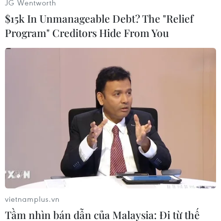
JG Wentworth
$15k In Unmanageable Debt? The "Relief
Program" Creditors Hide From You
#Liên hợp quốc
#Nhà nước Hồi giáo
#Nusra
#Hội đồng bảo an
#Cổ vật
#Buôn bán cổ vật
vietnamplus.vn
Tầm nhìn bán dẫn của Malaysia: Đi từ thế