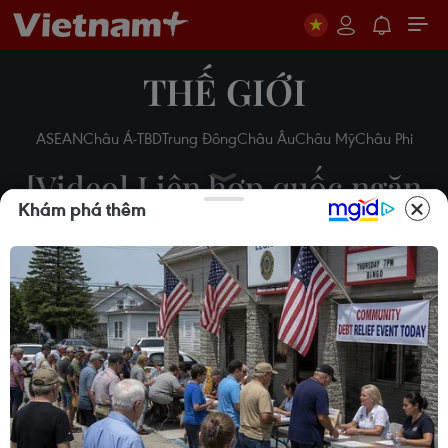
THẾ GIỚI
ASEAN
Châu Á-TBD
Trung Đông
Châu Âu
Châu Mỹ
Châu Phi
[Video] Liên hợp quốc ngăn
Khám phá thêm
chặn nguồn tài chính của IS
13/02/2015 03:48
Theo dõi VietnamPlus
Hội đồng Bảo an Liên hợp quốc đã thông qua nghị