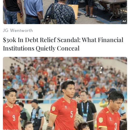
quyết cấm buôn bán tất cả các loại cổ vật từ Syria,
cấm mua dầu mỏ từ tổ chức Nhà nước Hồi giáo tự
xưng IS và phiến quân Mặt trận Nusra.
JG Wentworth
$30k In Debt Relief Scandal: What Financial
Institutions Quietly Conceal
Các tay súng IS. (Nguồn: presstv.ir)
Ngày 12/2, Hội đồng Bảo an Liên hợp quốc đã
thông qua nghị quyết cấm buôn bán tất cả các