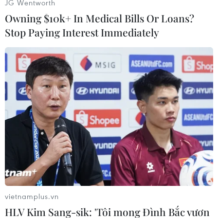
JG Wentworth
Owning $10k+ In Medical Bills Or Loans?
Stop Paying Interest Immediately
#Chương trình môi trường của Liên hợp quốc
#Chi phí đi lại
#Ngân sách thu hẹp
#Tin tức hot
#Tin tức 24h
#Video
#Vietnamplus
vietnamplus.vn
HLV Kim Sang-sik: 'Tôi mong Đình Bắc vươn