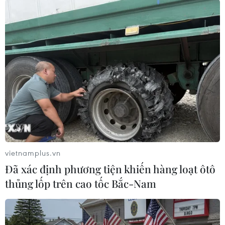
Kinh tế Mỹ bất ngờ mất
Tổng Bí thư, Chủ tịch nước
23.000 việc làm trong
Tô Lâm: Hợp tác nghị viện
tháng 7
là trụ cột quan trọng giữa
Việt Nam-Thái Lan
07/08/2026 13:57
07/08/2026 13:39
vietnamplus.vn
Đã xác định phương tiện khiến hàng loạt ôtô
thủng lốp trên cao tốc Bắc-Nam
Cần Thơ thúc đẩy hợp tác
59 năm ASEAN: Đoàn kết là
du lịch với đối tác Hàn
“lợi thế cạnh tranh” đặc