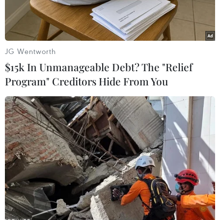
Ngày 20/11, Giám đốc điều hành chương trình môi
trường của Liên hợp quốc, ông Erik Solheim đã
phải từ chức sau khi bị kiểm toán Liên hợp quốc
JG Wentworth
phát hiện khoản chi phí đi lại khổng lồ của ông.
$15k In Unmanageable Debt? The "Relief
Program" Creditors Hide From You
Play
Video
(Nguồn: VNews)