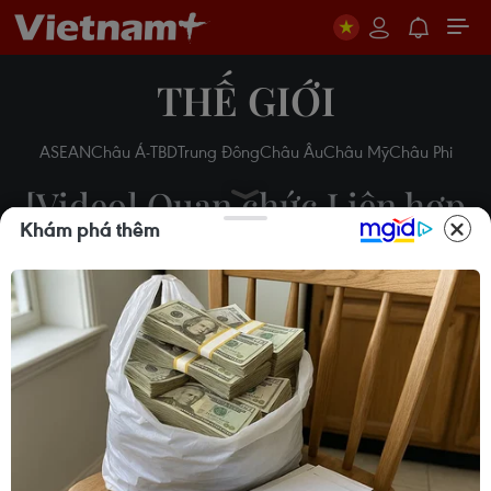
THẾ GIỚI
ASEAN
Châu Á-TBD
Trung Đông
Châu Âu
Châu Mỹ
Châu Phi
[Video] Quan chức Liên hợp
Khám phá thêm
quốc từ chức vì bê bối tài
chính
21/11/2018 04:31
Theo dõi VietnamPlus