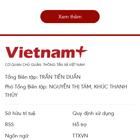
Xem thêm
CƠ QUAN CHỦ QUẢN: THÔNG TẤN XÃ VIỆT NAM
Tổng Biên tập: TRẦN TIẾN DUẨN
Phó Tổng Biên tập: NGUYỄN THỊ TÁM, KHÚC THANH
THỦY
Sở hữu trí tuệ
Quy định sử dụng
RSS
Hỗ trợ
Ngôn ngữ
TTXVN