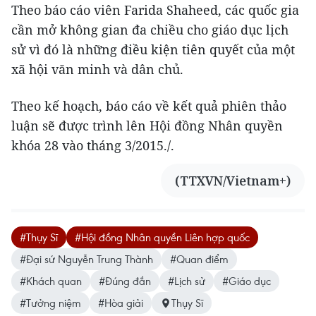
Theo báo cáo viên Farida Shaheed, các quốc gia
cần mở không gian đa chiều cho giáo dục lịch
sử vì đó là những điều kiện tiên quyết của một
xã hội văn minh và dân chủ.
Theo kế hoạch, báo cáo về kết quả phiên thảo
luận sẽ được trình lên Hội đồng Nhân quyền
khóa 28 vào tháng 3/2015./.
(TTXVN/Vietnam+)
#Thụy Sĩ
#Hội đồng Nhân quyền Liên hợp quốc
#Đại sứ Nguyễn Trung Thành
#Quan điểm
#Khách quan
#Đúng đắn
#Lịch sử
#Giáo dục
#Tưởng niệm
#Hòa giải
Thụy Sĩ