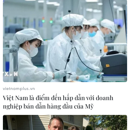
#Malaysia
#Vịnh Hạ Long
#Khinh khí cầu
#Bầu chọn
#Du khách
Malaysia
Việt Nam
Theo dõi VietnamPlus
vietnamplus.vn
Việt Nam là điểm đến hấp dẫn với doanh
nghiệp bán dẫn hàng đầu của Mỹ
TIN CÙNG CHUYÊN MỤC
Khám phá vẻ đẹp Văn Miếu-Quốc Tử