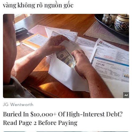
chính Putrajaya củaMalaysia. Theo đánh giá của
vàng không rõ nguồn gốc
Ban tổ chức, liên hoan đã thu hút được
khoảng300.000 lượt khách trong nước và quốc
tế tham dự./.
Xuân Triển/Kuala Lumpur (Vietnam+)
JG Wentworth
Buried In $10,000+ Of High-Interest Debt?
Read Page 2 Before Paying