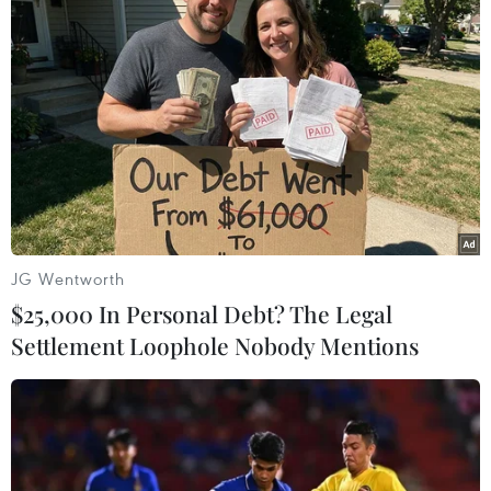
Giám qua 120 tác phẩm nghệ thuật
đa chất liệu
08/08/2026 11:27
Thánh đường Emir
Abdelkader - biểu tượng văn hóa,
tôn giáo của Constantine
08/08/2026 08:35
JG Wentworth
Trưng bày sách, báo, ảnh khắc họa
$25,000 In Personal Debt? The Legal
chân dung người chiến sỹ Công an
Settlement Loophole Nobody Mentions
Thủ đô
08/08/2026 02:52
66 đoàn võ thuật lần đầu tiên