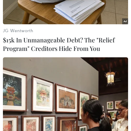
nhất với hai khinh khí cầu bayvà ba khinh khí
cầu treo.
Tuy là lần đầu tiên đến Malaysia, nhưng đội
JG Wentworth
Việt Nam, do công ty ChiếnThắng có trụ sở tại
$15k In Unmanageable Debt? The "Relief
quận 1, Thành phố Hồ Chí Minh đại diện, đã
Program" Creditors Hide From You
được nước chủ nhàtín nhiệm đề nghị đưa đến 5
khinh khí cầu trong toàn bộ 27 khinh khí cầu
đến từ14 nước gồm Mỹ, Nhật Bản, Bỉ, Thụy Sĩ,
New Zealand, Hà Lan, Pháp, Đức, Anh,Dubai,
Ấn Độ, Thái Lan, Malaysia và Việt Nam.
Ông Hoàng Ngọc Nam, Phó tổngcông ty Chiến
Thắng, cho biết: “Lần đầu tiên đến Malaysia
tham dự hình thức khinh khí cầu baytự do, toàn
đội ý thức được vinh dự đại diện cho quốc gia