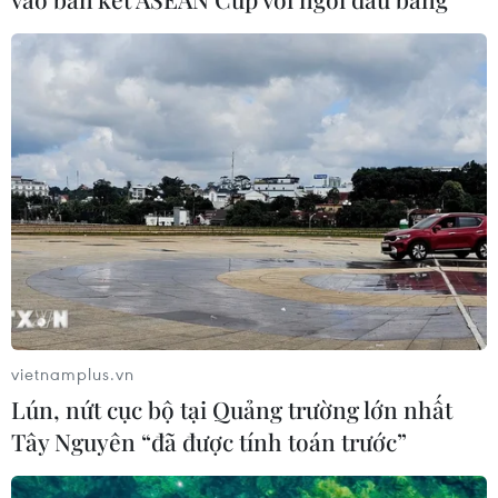
MB chuẩn bị trả cổ tức cho cổ đông
15%, nâng vốn điều lệ lên 100.000 tỷ
đồng
03/08/2026 13:47
TotalEnergies thâu tóm một phần
mảng năng lượng tái tạo của Shell
03/08/2026 10:33
vietnamplus.vn
Xem thêm
Lún, nứt cục bộ tại Quảng trường lớn nhất
Tây Nguyên “đã được tính toán trước”