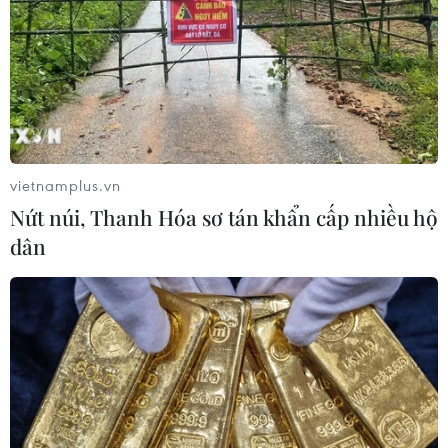
vietnamplus.vn
Nứt núi, Thanh Hóa sơ tán khẩn cấp nhiều hộ
dân