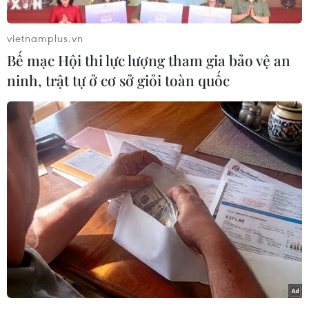
triển làm và hội nghị Crocus City ở Moskva,
Liên bang Nga.
vietnamplus.vn
Theo phóng viên TTXVN thường trú tại Moskva,
Bế mạc Hội thi lực lượng tham gia bảo vệ an
năm nay, theo chương trình Xúc tiến thương
ninh, trật tự ở cơ sở giỏi toàn quốc
mại quốc gia, Trung tâm Xúc tiến thương mại
Nông nghiệp của Bộ Nông nghiệp và Phát triển
Nông thôn đã tổ chức và hỗ trợ khoảng 10
doanh nghiệp Việt Nam tham dự và trưng bày
sản phẩm tại hội chợ.
Một số doanh nghiệp khác tự tổ chức triển khai
tham gia hội chợ để tiếp thị. Nhóm 10 doanh
nghiệp Việt Nam mang sang triển làm nhiều
mẫu mã sản phẩm đa dạng, từ càphê, bia, nông
lâm thủy hải sản, đến hạt tiêu, gia vị, nước ép
hoa quả, hạt điều...