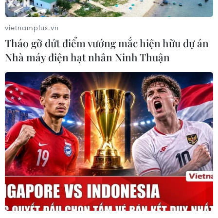
vietnamplus.vn
Tháo gỡ dứt điểm vướng mắc hiện hữu dự án
Nhà máy điện hạt nhân Ninh Thuận
Việt Nam quảng bá nông sản tại Hội chợ
thực phẩm thế giới ở Ấn Độ
28/09/2018 07:20
Một số doanh nghiệp thực phẩm của Việt Nam đã trao
đổi và hướng tới ký kết một số bản ghi nhớ hợp tác với
đối tác Ấn Độ trong lĩnh vực phân phối, làm đại lý độc
quyền hàng Việt Nam tại Ấn Độ.