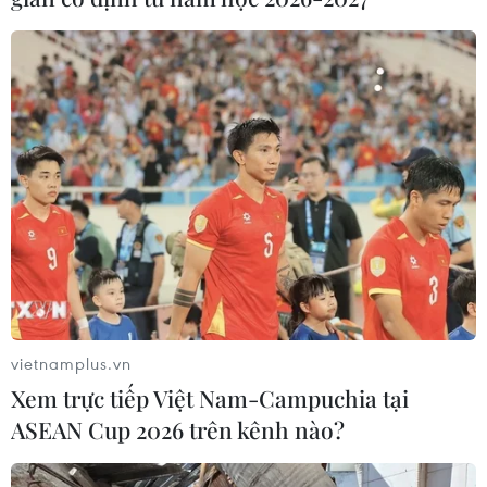
hoạt động xuất khẩu hàng hóa của các doanh nghiệp
Việt Nam sang thị trường Singapore, góp phần làm cân
bằng hơn cán cân thương mại giữa hai nước.
vietnamplus.vn
Xem trực tiếp Việt Nam-Campuchia tại
ASEAN Cup 2026 trên kênh nào?
ASEAN tổ chức Lễ hội ẩm thực gây quỹ hỗ