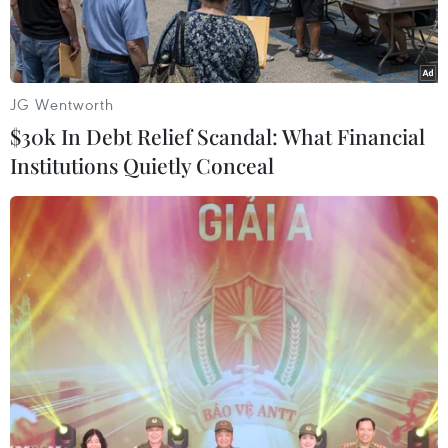
JG Wentworth
$30k In Debt Relief Scandal: What Financial
Institutions Quietly Conceal
Khách thưởng thức hương vị của càphê Việt Nam. (Ảnh: Duy
Trinh/Trần Hiếu/TTXVN)
Ngày 24/9, Hội chợ thực phẩm quốc tế lần thứ 28
- World Food 2019 đã khai mạc tại trung tâm