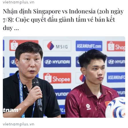
vietnamplus.vn
Nhận định Singapore vs Indonesia (20h ngày
7/8): Cuộc quyết đấu giành tấm vé bán kết
duy …
Đặc sắc gian hàng Việt Nam tại hội chợ
thực phẩm quốc tế Ukraine
14/12/2018 22:00
Nhiều loại sản phẩm nông sản của Việt Nam từ lâu đã
được khách hàng Ukraine ưa chuộng như chè, hạt điều,
hạt tiêu, cà phê, chè, gạo, thủy sản và các loại thực
phẩm chế biến khác.
vietnamplus.vn