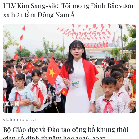
HLV Kim Sang-sik: 'Tôi mong Đình Bắc vươn
xa hơn tầm Đông Nam Á'
Việt Nam dự Hội chợ càphê, ẩm thực và
nhà hàng quốc tế ở Singapore
vietnamplus.vn
21/03/2019 08:00
Bộ Giáo dục và Đào tạo công bố khung thời
Việc tham dự các hoạt động của hội chợ sẽ thúc đẩy
gian cố định từ năm học 2026-2027