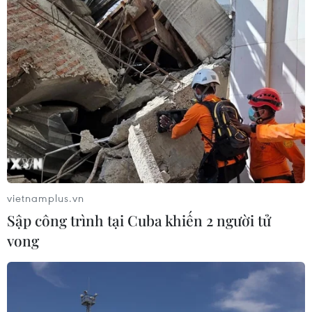
trợ trẻ em nghèo vượt khó
25/04/2019 08:41
Các món ăn truyền thống, đậm đà bản sắc dân tộc, đặc
trưng cho nhiều nền văn hóa đã được các quốc gia
mang đến Lễ hội giới thiệu với thực khách và bán với
giá tượng trưng.
vietnamplus.vn
Sập công trình tại Cuba khiến 2 người tử
vong