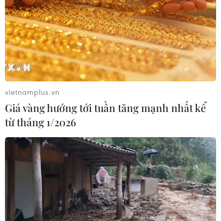
thành lập Sở giao dịch hàng hóa
05/08/2026 14:59
Foxconn đạt doanh thu cao kỷ lục
nhờ nhu cầu mạnh đối với AI
vietnamplus.vn
05/08/2026 13:41
Giá vàng hướng tới tuần tăng mạnh nhất kể
từ tháng 1/2026
Hãng Walt Disney ký thỏa thuận
chưa từng có tiền lệ với TikTok
05/08/2026 13:31
Cảng hàng không Quảng Trị tăng