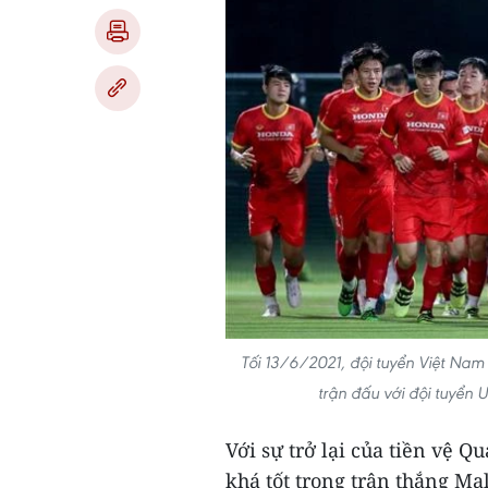
Tối 13/6/2021, đội tuyển Việt Nam 
trận đấu với đội tuyển
Với sự trở lại của tiền vệ Q
khá tốt trong trận thắng Ma