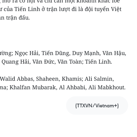
mở ra cơ hội và chỉ cần một khoảnh khắc lóe
 của Tiến Linh ở trận lượt đi là đội tuyển Việt
n trận đấu.
ường; Ngọc Hải, Tiến Dũng, Duy Mạnh, Văn Hậu,
Quang Hải, Văn Đức, Văn Toàn; Tiến Linh.
 Walid Abbas, Shaheen, Khamis; Ali Salmin,
ma; Khalfan Mubarak, Al Ahbabi, Ali Mabkhout.
(TTXVN/Vietnam+)