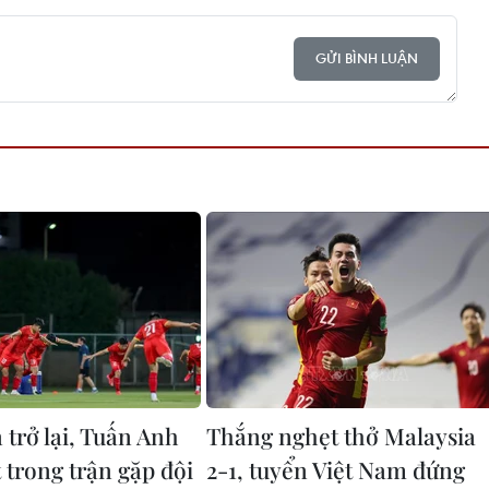
GỬI BÌNH LUẬN
 trở lại, Tuấn Anh
Thắng nghẹt thở Malaysia
 trong trận gặp đội
2-1, tuyển Việt Nam đứng