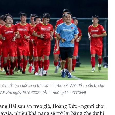
có buổi tập cuối cùng trên sân Shabab Al Ahli để chuẩn bị cho
 UAE vào ngày 15/6/2021. (Ảnh: Hoàng Linh/TTXVN)
uang Hải sau án treo giò, Hoàng Đức - người chơi
laysia, nhiều khả năng sẽ trở lại băng ghế dự bị