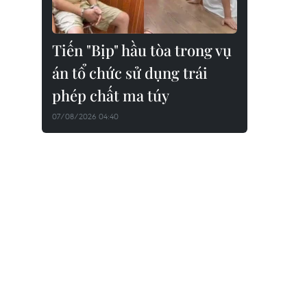
Tiến "Bịp" hầu tòa trong vụ
án tổ chức sử dụng trái
phép chất ma túy
07/08/2026 04:40