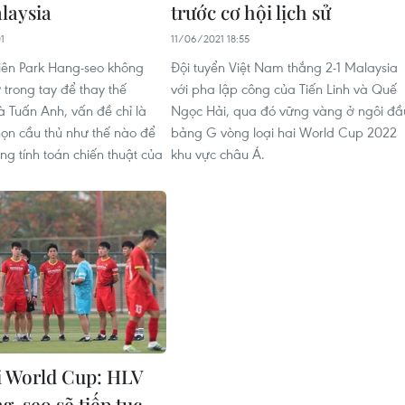
laysia
trước cơ hội lịch sử
1
11/06/2021 18:55
iên Park Hang-seo không
Đội tuyển Việt Nam thắng 2-1 Malaysia
 trong tay để thay thế
với pha lập công của Tiến Linh và Quế
 Tuấn Anh, vấn đề chỉ là
Ngọc Hải, qua đó vững vàng ở ngôi đầ
họn cầu thủ như thế nào để
bảng G vòng loại hai World Cup 2022
g tính toán chiến thuật của
khu vực châu Á.
i World Cup: HLV
g-seo sẽ tiếp tục