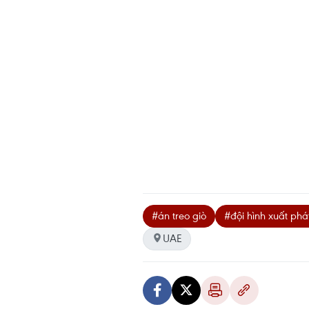
#án treo giò
#đội hình xuất phá
UAE