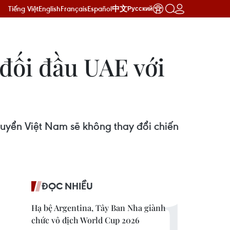
Tiếng Việt
English
Français
Español
中文
Русский
 đối đầu UAE với
tuyển Việt Nam sẽ không thay đổi chiến
ĐỌC NHIỀU
Hạ bệ Argentina, Tây Ban Nha giành
chức vô địch World Cup 2026