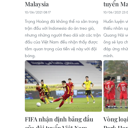
Malaysia
tuyển Ma
10/06/2021 08:17
10/06/2021 23:0
Trọng Hoàng đã không thể ra sân trong
Huấn luyện v
trận đấu với Indonesia do án treo giò,
thiếu nhân sự
nhưng những người theo dõi sát các trận
Quang Hải và
đấu của Việt Nam đều nhận thấy được
ông sẽ lựa c
tầm quan trọng của tiền vệ này với đội
đáp ứng nhữn
bóng.
mình.
FIFA nhận định bảng đấu
Vòng loạ
của đội tuyển Việt Nam
Park Han