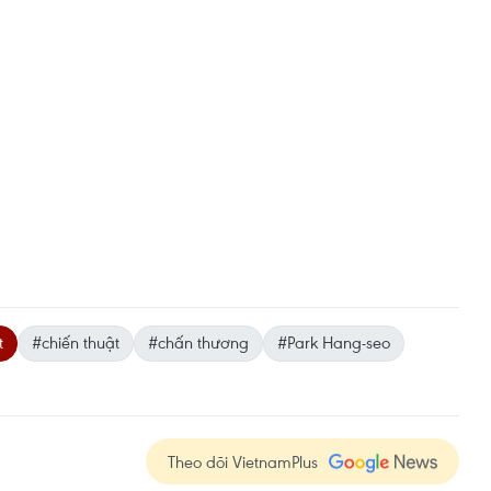
t
#chiến thuật
#chấn thương
#Park Hang-seo
Theo dõi VietnamPlus