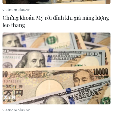
vietnamplus.vn
Phía Nam châu Phi tăng cường phối
Chứng khoán Mỹ rời đỉnh khi giá năng lượng
hợp ngăn chặn dịch Ebola
leo thang
19/07/2026 01:03
Điều gì tạo nên niềm tin khi lựa chọn
dinh dưỡng đầu đời cho trẻ?
18/07/2026 01:00
Phân bổ ngân sách chăm sóc sức
khỏe và dân số: Ưu tiên các địa bàn
khó khăn
17/07/2026 22:30
vietnamplus.vn