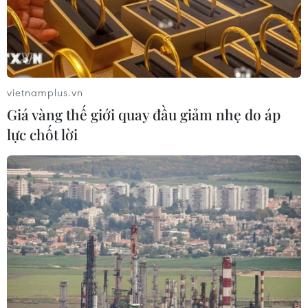
vietnamplus.vn
Giá vàng thế giới quay đầu giảm nhẹ do áp
lực chốt lời
Hàn Quốc xác nhận ca tử vong thứ 2 do
COVID-19, số ca nhiễm lên 209
21/02/2020 11:47