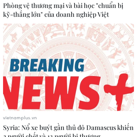
Phòng vệ thương mại và bài học "chuẩn bị
kỹ-thắng lớn" của doanh nghiệp Việt
Triều Tiên hủy giải marathon quốc tế
Bình Nhưỡng vì lo ngại COVID-19
21/02/2020 12:40
Ngày 21/2, giới chức nhiều nước đã đồng loạt thông
báo hủy nhiều hội nghị và sự kiện mang tầm cỡ quốc tế
trong bối cảnh tình hình dịch COVID-19 vẫn diễn biến
phức tạp.
vietnamplus.vn
Syria: Nổ xe buýt gần thủ đô Damascus khiến
2 người chết và 13 người bị thương