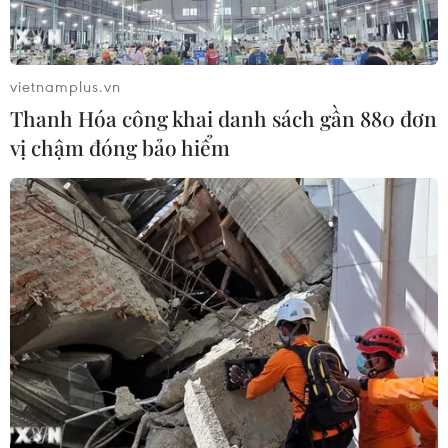
vietnamplus.vn
Thanh Hóa công khai danh sách gần 880 đơn
vị chậm đóng bảo hiểm