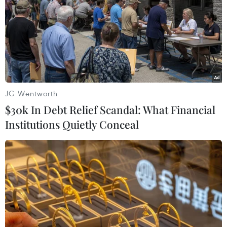
JG Wentworth
$30k In Debt Relief Scandal: What Financial
Institutions Quietly Conceal
Nhật Bản hỗ trợ Viện Pasteur TP.HCM
phòng chống dịch COVID-19
21/02/2020 11:54
Gói hỗ trợ sinh phẩm của JICA với tổng giá trị tương
đương 4 triệu yên sẽ giúp Viện Pasteur Thành phố Hồ
Chí Minh nâng cao năng lực trong việc ứng phó với
COVID-19.