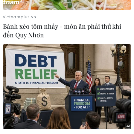
thêm 19 bệnh viện dã chiến để tiếp nhận chữa
trị nhiều ca bệnh.
vietnamplus.vn
Dự kiến, sau khi hoàn thành vào ngày 25/2 tới,
Bánh xèo tôm nhảy - món ăn phải thử khi
toàn bộ bệnh viện dã chiến nói trên sẽ cung cấp
đến Quy Nhơn
30.000 giường bệnh.
Trước đó, Vũ Hán cũng đã chuyển đổi 13 công
trình dân sinh thành bệnh viện tạm thời với
tổng số giường bệnh là 13.348.
Hiện, 9.313 giường tại thành phố này dành để
phục vụ bệnh nhân có các triệu chứng nhẹ.
Tính đến ngày 20/2, tổng số ca nhiễm COVID-19
tại Vũ Hán đã lên tới 45.346 ca.
[Không có bằng chứng cho thấy COVID-19 lây
nhiễm qua da]