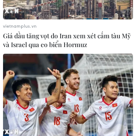
Tính đến thời điểm này, tổng số trường hợp nhiễm
COVID-19 ở Hàn Quốc là 209 người, trong đó hơn một
nửa số ca lây nhiễm là ở Daegu và các vùng thuộc tỉnh
vietnamplus.vn
Bắc Gyeongsang.
Giá dầu tăng vọt do Iran xem xét cấm tàu Mỹ
và Israel qua eo biển Hormuz