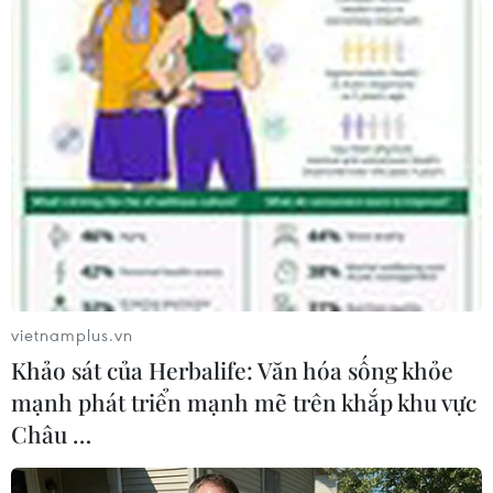
Hiện, Bộ Công an Trung Quốc đã có lệnh yêu
cầu các cơ quan địa phương tăng cường sự hiện
diện của lực lượng an ninh quanh các cơ sở y tế
thông qua việc triển khai 12.000 sỹ quan cảnh
sát để bảo vệ các bệnh viện nằm trong diện
cách ly trên cả nước 24/24.
vietnamplus.vn
Khảo sát của Herbalife: Văn hóa sống khỏe
mạnh phát triển mạnh mẽ trên khắp khu vực
Châu …