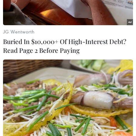
JG Wentworth
Buried In $10,000+ Of High-Interest Debt?
Read Page 2 Before Paying
Nhân viên y tế chuyển bệnh nhân nhiễm dịch viêm đường hô
hấp cấp COVID-19 tới bệnh viện Vũ Hán, tỉnh Hồ Bắc, Trung
Quốc ngày 10/2/2020. (Nguồn: Reuters/TTXVN)
Trước diễn biến phức tạp của dịch COVID-19 tại
Vũ Hán, tâm dịch của Trung Quốc, chính quyền
thành phố này đã công bố kế hoạch xây dựng