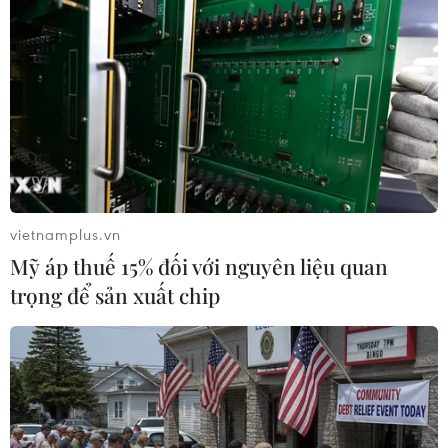
#COVID-19
#Vũ Hán
#Bệnh viện dã chiến
#Dịch bệnh viêm đường hô hấp cấp
#Cách ly
Trung Quốc
Theo dõi VietnamPlus
vietnamplus.vn
Mỹ áp thuế 15% đối với nguyên liệu quan
trọng để sản xuất chip
TIN LIÊN QUAN