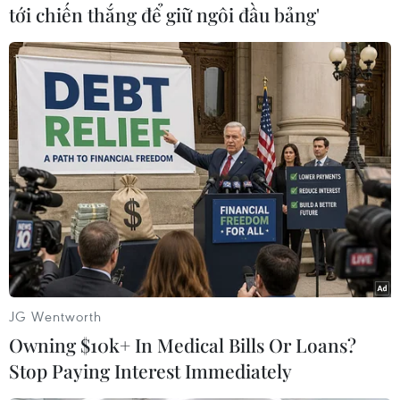
phần là nhờ số lượng thiết bị bảo hộ cá nhân đã
tới chiến thắng để giữ ngôi đầu bảng'
đầy đủ hơn, mọi người đã hiểu hơn và tuân thủ
tốt hơn các biện pháp phòng dịch như liên tục
đeo khẩu trang y tế hoặc sát khuẩn tay thường
xuyên, giữ khoảng cách lớn nhất có thể với
người xung quanh./.
(TTXVN/Vietnam+)
JG Wentworth
Owning $10k+ In Medical Bills Or Loans?
Stop Paying Interest Immediately