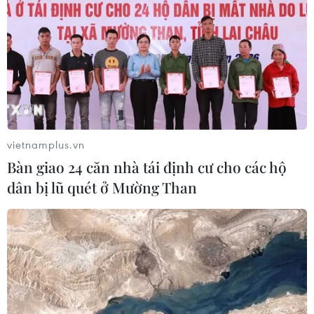
vietnamplus.vn
Bàn giao 24 căn nhà tái định cư cho các hộ
dân bị lũ quét ở Mường Than