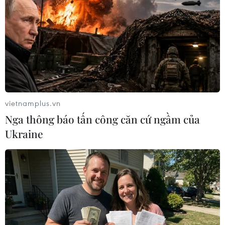
nhất trong cuộc chiến chống COVID-19.
vietnamplus.vn
Nga thông báo tấn công căn cứ ngầm của
Ukraine
Gần 17.000 nhân viên y tế ở Italy mắc
COVID-19, đa số là nữ giới
18/04/2020 00:16