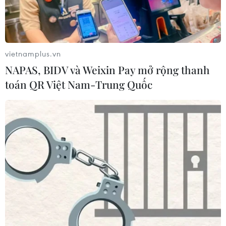
vietnamplus.vn
NAPAS, BIDV và Weixin Pay mở rộng thanh
toán QR Việt Nam-Trung Quốc
TIN CÙNG CHUYÊN MỤC
Italy và Hy Lạp trở thành điểm nóng
của virus Tây sông Nile
06/08/2026 13:24
WHO ghi nhận tín hiệu tích cực từ