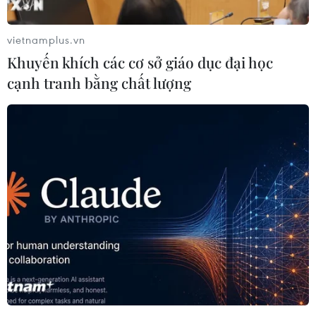
vietnamplus.vn
Khuyến khích các cơ sở giáo dục đại học
cạnh tranh bằng chất lượng
Hỗ trợ tài chính cho nhân viên y tế tuyến
đầu chống dịch COVID-19
13/08/2020 07:27
Khoản hỗ trợ tài chính này nằm trong chương trình gia
hạn và mở rộng đối tượng hỗ trợ tài chính đặc biệt có
giá trị lên tới 23 tỷ đồng mà AIA Việt Nam dành cho
nhân viên y tế tuyến đầu chống dịch.