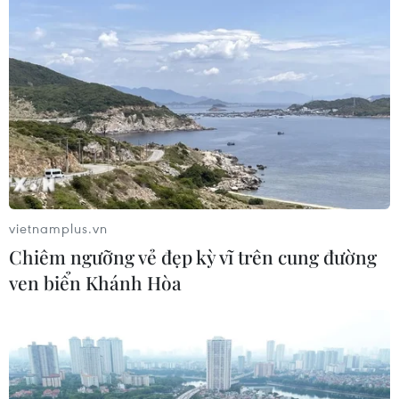
Số ca mắc sởi tại Mỹ lập đỉnh 30 năm
do tỷ lệ tiêm chủng giảm
24/07/2026 23:59
Mỹ điều tra một đợt bùng phát bệnh
tả do ký sinh trùng cyclospora
24/07/2026 05:44
vietnamplus.vn
Chiêm ngưỡng vẻ đẹp kỳ vĩ trên cung đường
ven biển Khánh Hòa
Mỹ thu hồi gần 1,6 triệu quả trứng do
nguy cơ nhiễm khuẩn Salmonella
24/07/2026 05:34