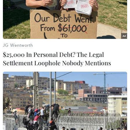
Theo thống kê mới nhất của Worldometers, tính đến 7
giờ sáng 18/4, số ca mắc COVID-19 tại Italy là 172.434
người, trong đó 22.745 người tử vong, 42.727 ca hồi
phục
JG Wentworth
$25,000 In Personal Debt? The Legal
Settlement Loophole Nobody Mentions