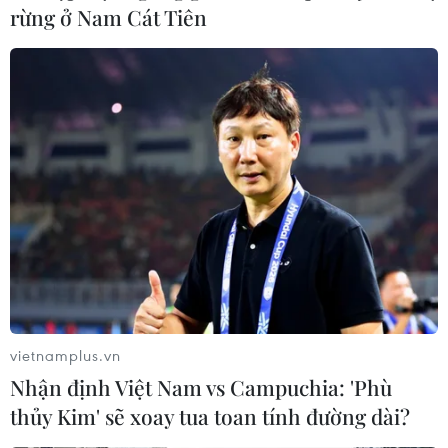
rừng ở Nam Cát Tiên
vietnamplus.vn
Nhận định Việt Nam vs Campuchia: 'Phù
thủy Kim' sẽ xoay tua toan tính đường dài?