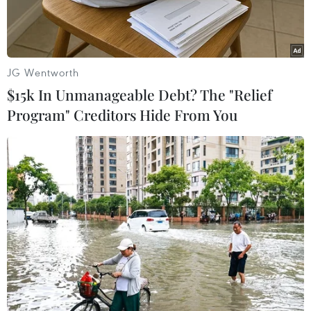
JG Wentworth
$15k In Unmanageable Debt? The "Relief
Program" Creditors Hide From You
Nhân viên y tế chuyển bệnh nhân COVID-19 tại bệnh viện ở
Mulhouse, Pháp. (Ảnh: AFP/TTXVN)
Các nhân viên y tế, những người ở tuyến đầu
chống dịch viêm đường hô hấp cấp COVID-19,
vốn là đối tượng bị lây nhiễm cao từ khi bùng