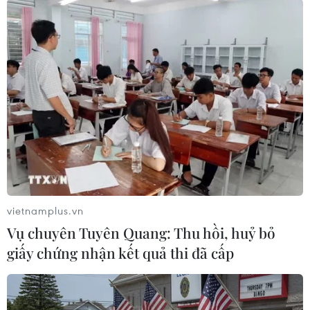
#COVID-19
#nhân viên y tế
#Tổ chức Y tế Thế giới
#thiết bị bảo hộ
#kiểm soát lây nhiễm
Theo dõi VietnamPlus
vietnamplus.vn
Vụ chuyên Tuyên Quang: Thu hồi, huỷ bỏ
giấy chứng nhận kết quả thi đã cấp
TIN LIÊN QUAN