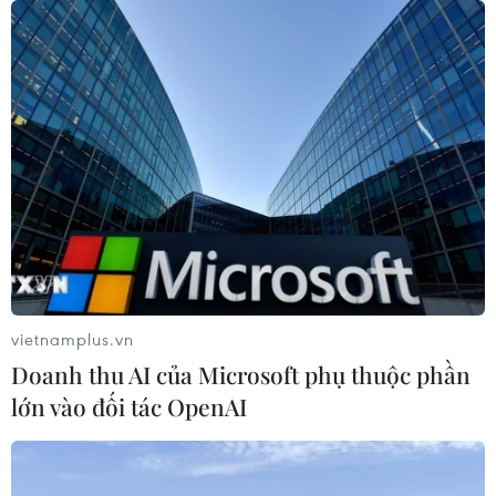
28/07/2026 04:37
Panama cảnh báo ổ dịch hô hấp lạ
sau 6 ca tử vong liên tiếp
28/07/2026 01:50
Nắng nóng khốc liệt tại Mỹ và Hàn
Quốc đe dọa sức khỏe cộng đồng
27/07/2026 23:07
vietnamplus.vn
Doanh thu AI của Microsoft phụ thuộc phần
Số ca nhiễm virus Tây sông Nile gia
lớn vào đối tác OpenAI
tăng khắp châu Âu
26/07/2026 09:18