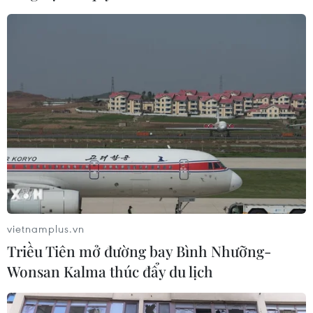
Cảnh báo lũ quét, sạt lở đất ở 8 tỉnh
khu vực Bắc Bộ và Thanh Hóa
06/08/2026 03:47
Vĩnh Long triển khai nhiều hoạt
động chăm lo cho nạn nhân chất độc
da cam
06/08/2026 03:47
vietnamplus.vn
24 năm tù cho 2 vợ chồng tổ
Triều Tiên mở đường bay Bình Nhưỡng-
chức “bay lắc” tại Hà Nội
Wonsan Kalma thúc đẩy du lịch
06/08/2026 03:46