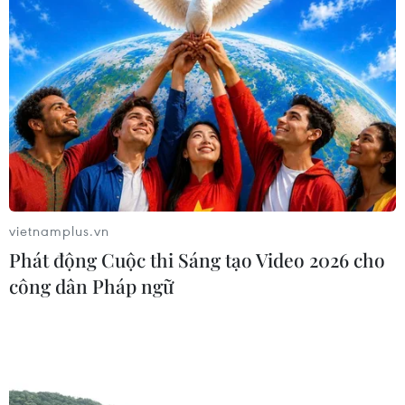
trường hợp đặc biệt, giúp nâng vị thế Việt Nam ở châu
Á
vietnamplus.vn
Phát động Cuộc thi Sáng tạo Video 2026 cho
công dân Pháp ngữ
Hà Nội khởi công Đường đua công thức 1
gồm 22 góc cua kinh điển