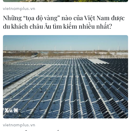
vietnamplus.vn
Những “tọa độ vàng” nào của Việt Nam được
du khách châu Âu tìm kiếm nhiều nhất?
Xe đua công thức 1 sở hữu các công nghệ
nào để an toàn nhất thế giới
17/04/2019 03:32
Tất các các nghiên cứu công nghệ tối tân nhất và các
quy định nghiêm ngặt đã biến những chiếc xe đua F1
tưởng như không an toàn trở thành an toàn không tưởng
vietnamplus.vn
trên mọi hành trình.