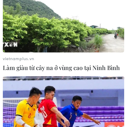
20/03/2019 02:18
Đường đua công thức 1 Hà Nội và các khu chức năng
được triển khai trên tổng diện tích 88ha, gồm phần
thuộc khuôn viên của Khu Liên hợp Thể thao Mỹ Đình và
một phần trên đường giao thông công cộng.
vietnamplus.vn
Làm giàu từ cây na ở vùng cao tại Ninh Bình