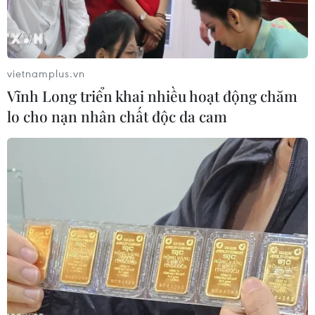
vietnamplus.vn
Vĩnh Long triển khai nhiều hoạt động chăm
lo cho nạn nhân chất độc da cam
Ông Jean Todt cho biết, việc đội mũ bảo hiểm đạt chuẩn và
đúng cách đã cứu 15.000 sinh mạng trong 10 năm qua.
(Nguồn: Vietnam+)
Ông Jean Todt - Đặc phái viên của Tổng thư kí
Liên hợp quốc về an toàn giao thông đường bộ,
Chủ tịch Liên đoàn Ôtô Quốc tế (FIA) cho biết,