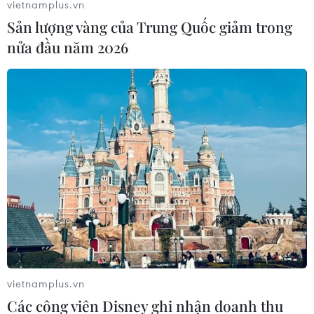
vietnamplus.vn
#An toàn giao thông đường bộ
#Tập đoàn Vingroup
Sản lượng vàng của Trung Quốc giảm trong
#VinFast
nửa đầu năm 2026
Theo dõi VietnamPlus
TIN LIÊN QUAN
vietnamplus.vn
Các công viên Disney ghi nhận doanh thu