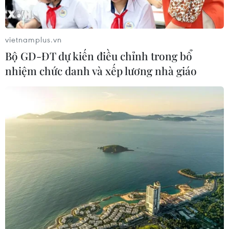
vietnamplus.vn
Bộ GD-ĐT dự kiến điều chỉnh trong bổ
nhiệm chức danh và xếp lương nhà giáo
Sự kiện đầu tiên của giải đua Công thức 1
sẽ được tổ chức tại Hà Nội
11/04/2019 07:47
Sự kiện 'Khởi động Formula 1 Việt Nam Grand Prix' sẽ
được tổ chức vào ngày 20/4 tại Quảng trường Sân vận
động Quốc gia Mỹ Đình. Đây cũng là địa điểm sẽ diễn
ra Giải đua xe Công thức 1 từ tháng 4/2020.