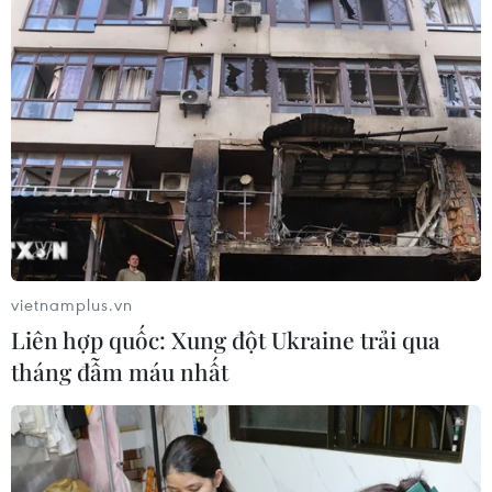
Mưa lớn kéo dài gây thiệt hại khoảng
15 tỷ đồng tại Tuyên Quang
06/08/2026 03:03
Quảng Trị ưu tiên đầu tư hoàn thiện
hệ thống xử lý nước thải cụm công
nghiệp
06/08/2026 03:03
vietnamplus.vn
Liên hợp quốc: Xung đột Ukraine trải qua
Thành phố Hồ Chí Minh triển khai 8
tháng đẫm máu nhất
dự án trạm trung chuyển rác công
nghệ khép kín
06/08/2026 03:01