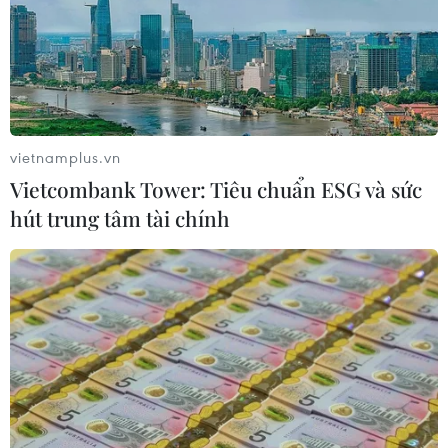
Ca sỹ Phùng Khánh Linh và hành
trình từ cô đơn đến 'Giữa một vạn
người'
09/08/2026 01:42
vietnamplus.vn
Vietcombank Tower: Tiêu chuẩn ESG và sức
Bền bỉ gìn giữ giá trị văn hóa đã được
hút trung tâm tài chính
vun đắp qua hàng trăm năm
09/08/2026 01:23
Thánh đường Emir Abdelkader -
biểu tượng của kiến trúc, văn hóa và
tri thức
08/08/2026 22:05