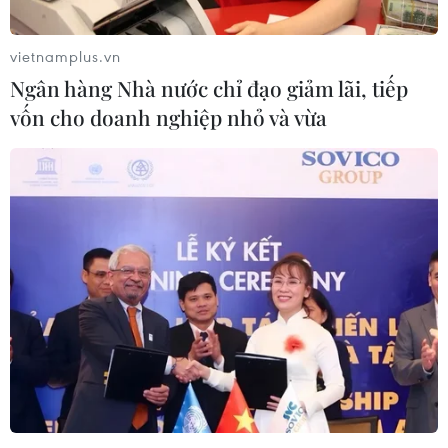
vietnamplus.vn
Ngân hàng Nhà nước chỉ đạo giảm lãi, tiếp
TIN LIÊN QUAN
vốn cho doanh nghiệp nhỏ và vừa
Ngày Quốc tế Yoga: Hướng tới xây dựng xã