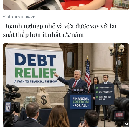
với chủ đề
“Yoga Kỷ nguyên mới - Yoga sống
khỏe cùng năm tháng.”
vietnamplus.vn
Á hậu Đặng Thị Tân cho biết một trong những
Doanh nghiệp nhỏ và vừa được vay với lãi
điểm nhấn giàu ý nghĩa của chương trình năm
suất thấp hơn ít nhất 1%/năm
nay là màn xếp hình lá cờ đỏ sao vàng với sự
tham gia của hàng nghìn yogi.
“Hình ảnh Quốc kỳ Việt Nam tung bay giữa ngày
hội yoga không chỉ thể hiện tinh thần đoàn kết,
niềm tự hào dân tộc mà còn truyền tải thông điệp
về sức khỏe, hòa bình và lòng nhân ái. Đây cũng
là hoạt động góp phần kết nối cộng đồng, lan tỏa
những giá trị tích cực của yoga đến đông đảo
người dân,”
Á hậu Đặng Thị Tân chia sẻ.
Chương trình diễn ra tại Thủ đô, quy tụ khoảng
75 câu lạc bộ yoga cùng hàng nghìn yogi đến từ