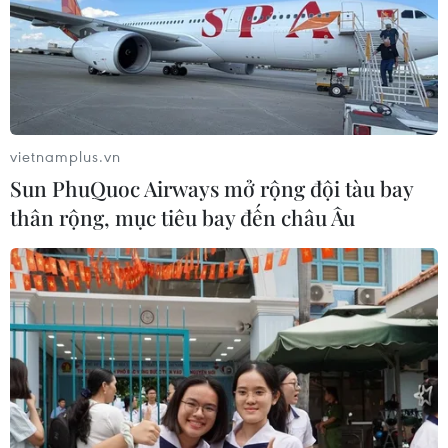
vietnamplus.vn
Sun PhuQuoc Airways mở rộng đội tàu bay
thân rộng, mục tiêu bay đến châu Âu