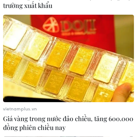
trường xuất khẩu
Ngày Quốc tế Yoga: Thông điệp hòa bình
lan tỏa khắp địa cầu
21/06/2025 09:26
Không chỉ là một phần không thể thiếu trong đời sống
tinh thần, yoga còn trở thành một trong những di sản
văn hóa thành công rực rỡ nhất của Ấn Độ, sánh ngang
với ngành điện ảnh Bollywood.
vietnamplus.vn
Giá vàng trong nước đảo chiều, tăng 600.000
đồng phiên chiều nay