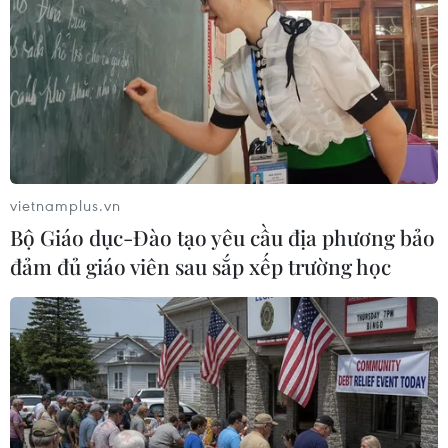
Chương trình quy tụ khoảng 75 câu lạc bộ yoga cùng hàng
nghìn yogi đến từ Hà Nội và nhiều tỉnh, thành phố trên cả nước.
(Ảnh: BTC)
vietnamplus.vn
Á hậu Đặng Thị Tân -
Bộ Giáo dục-Đào tạo yêu cầu địa phương bảo
người đẹp "thắp lửa" cho
đảm đủ giáo viên sau sắp xếp trường học
phong trào yoga Thủ đô
Á hậu Đặng Thị Tân chia sẻ quan
điểm: “Yoga không phải tập càng
nhiều càng tốt mà là tập đúng,
tập đủ và lắng nghe cơ thể mình.
Khi tâm trí an yên, mọi vấn đề đều
trở nên nhẹ nhàng hơn."