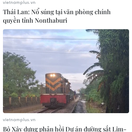
vietnamplus.vn
Thái Lan: Nổ súng tại văn phòng chính
quyền tỉnh Nonthaburi
TIN CÙNG CHUYÊN MỤC
FAHASA 50 năm: Hành trình
văn hóa đọc Việt Nam thời chuyển
đổi số
10/08/2026 10:14
vietnamplus.vn
Từ sản phẩm OCOP đến “đại sứ” kể
Bộ Xây dựng phản hồi Dự án đường sắt Lim-
câu chuyện bản sắc mỗi vùng miền