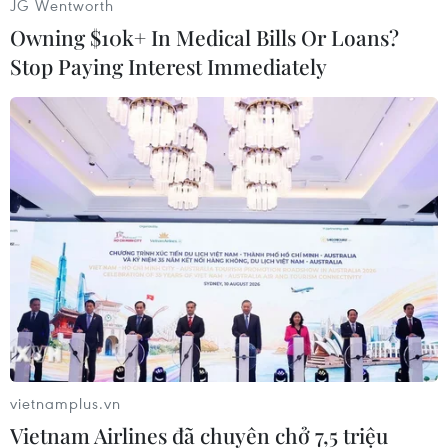
JG Wentworth
Hà Nội và nhiều tỉnh, thành như Bắc Ninh, Hải
Owning $10k+ In Medical Bills Or Loans?
Phòng, Quảng Ninh, Nghệ An, Thái Nguyên…
Stop Paying Interest Immediately
tham gia giao lưu, biểu diễn và lan tỏa tinh thần
sống khỏe, sống tích cực.
vietnamplus.vn
Vietnam Airlines đã chuyên chở 7,5 triệu