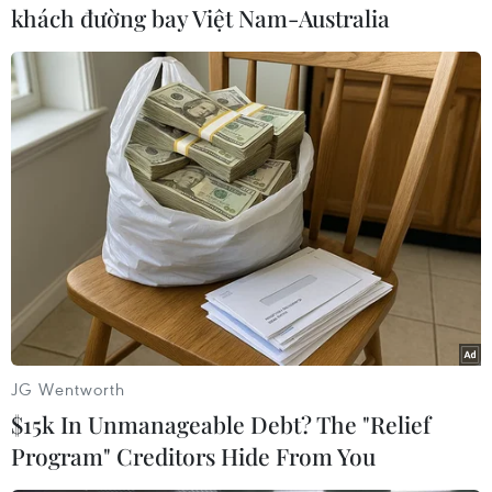
khách đường bay Việt Nam-Australia
Á hậu Doanh nhân Quốc gia Việt Nam 2024 Đặng Thị Tân.
(Ảnh: BTC)
JG Wentworth
$15k In Unmanageable Debt? The "Relief
Ngày Quốc tế Yoga được Liên hợp quốc công
Program" Creditors Hide From You
nhận từ năm 2014 và được tổ chức hằng năm