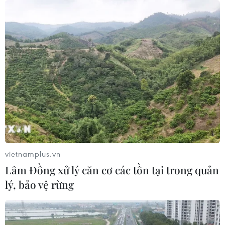
10/08/2026 04:20
“Người Nhện” lập kỳ tích, “The
Odyssey” cán mốc 1 tỷ USD doanh
thu phòng vé
10/08/2026 03:57
Phim Việt lần thứ tư ghi dấu ấn tại
chương trình chiếu phim mùa Hè ở
Berlin
vietnamplus.vn
10/08/2026 02:28
Lâm Đồng xử lý căn cơ các tồn tại trong quản
lý, bảo vệ rừng
Chuỗi chương trình nghệ thuật lan
tỏa tinh thần hiếu hạnh mùa Vu Lan
09/08/2026 15:02