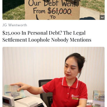
bộ yoga.
JG Wentworth
$25,000 In Personal Debt? The Legal
Settlement Loophole Nobody Mentions
Màn xếp hình lá cờ đỏ sao vàng có sự tham gia của hàng
nghìn yogi trên cả nước. (Ảnh: BTC)
Á hậu Doanh nhân Quốc gia Việt Nam 2024
Đặng Thị Tân (Chánh văn phòng Liên đoàn Yoga
Hà Nội) vừa có màn kết nối cộng đồng yoga,
chào mừng Ngày Quốc tế Yoga 2026 (21/6/2026)