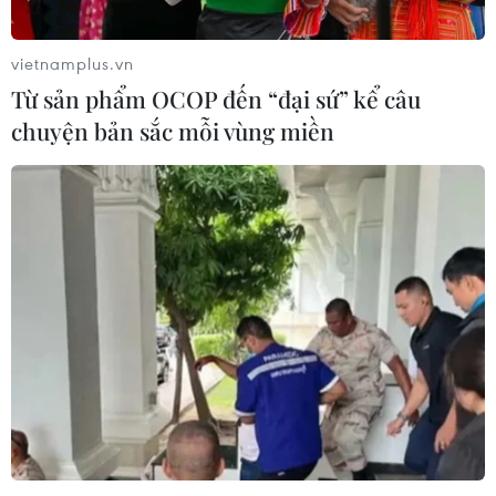
vietnamplus.vn
Từ sản phẩm OCOP đến “đại sứ” kể câu
chuyện bản sắc mỗi vùng miền