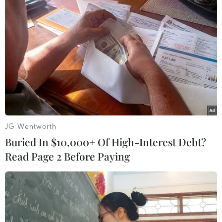
khỏe thể chất, tinh thần, đồng thời thúc đẩy
phong trào rèn luyện thể dục thể thao trong
nhân dân.
Tham dự chương trình năm nay có Đại sứ Đặc
mệnh Toàn quyền Ấn Độ tại Việt Nam Tshering
W. Sherpa; Chuyên gia Yoga thuộc Trung tâm
Văn hóa Ấn Độ Vivekananda, tiến sĩ Tejaswi
Mandala…/.
JG Wentworth
Buried In $10,000+ Of High-Interest Debt?
Read Page 2 Before Paying