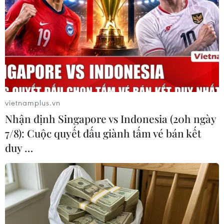
yêu thương tại Hà Nội
Hơn 700 mẹ bầu đã tham gia
đồng diễn yoga tại Festival mẹ
bầu và em bé, giúp nâng cao sức
khỏe, kết nối yêu thương và lan
tỏa năng lượng tích cực.
vietnamplus.vn
(TTXVN/Vietnam+)
Nhận định Singapore vs Indonesia (20h ngày
7/8): Cuộc quyết đấu giành tấm vé bán kết
duy …