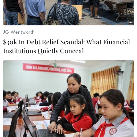
JG Wentworth
$30k In Debt Relief Scandal: What Financial
Institutions Quietly Conceal
Đồng diễn Yoga tại Ngày Quốc tế Yoga. (Ảnh: Trần
Trang/TTXVN)
Sáng 7/6, tại Quảng trường Võ Nguyên Giáp
(phường Phan Đình Phùng), Sở Văn hóa, Thể
thao và Du lịch tỉnh Thái Nguyên tổ chức