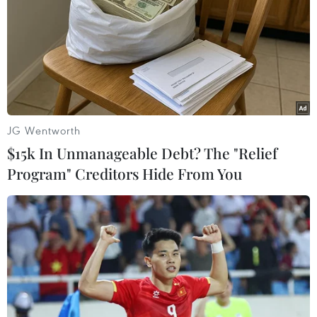
#Ngày Quốc tế Yoga
#Sức khỏe người cao tuổi
#Chất lượng cuộc sống
Thái Nguyên
JG Wentworth
$15k In Unmanageable Debt? The "Relief
Program" Creditors Hide From You
Theo dõi VietnamPlus
TIN LIÊN QUAN