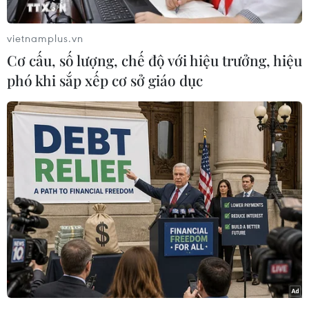
Chương trình chào mừng Ngày Quốc tế Yoga
năm 2026 chủ đề “Yoga - Sống khỏe theo năm
vietnamplus.vn
tháng.”
Cơ cấu, số lượng, chế độ với hiệu trưởng, hiệu
Tham dự chương trình có ông Bastian N.
phó khi sắp xếp cơ sở giáo dục
Chacko, Phó Đại sứ, Đại sứ quán Ấn Độ tại Việt
Nam cùng hàng nghìn người yêu thích Yoga đến
từ hơn 30 câu lạc bộ trên toàn tỉnh.
Phát biểu tại chương trình, ông Đoàn Văn Công,
Phó Giám đốc Sở Văn hóa, Thể thao và Du lịch
tỉnh Thái Nguyên nhấn mạnh, những năm gần
đây, phong trào tập luyện Yoga trên địa bàn tỉnh
phát triển mạnh mẽ, thu hút đông đảo người
dân ở nhiều lứa tuổi tham gia.
Việc Thái Nguyên được lựa chọn tổ chức
chương trình chào mừng Ngày Quốc tế Yoga