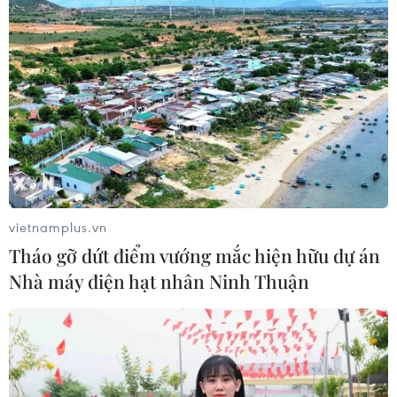
07/08/2026 12:26
Phát hiện đối tượng tàng trữ trái
phép vũ khí quân dụng
07/08/2026 12:25
Hai người trọng thương do cây đổ
ngang đường đè trúng
vietnamplus.vn
07/08/2026 12:16
Tháo gỡ dứt điểm vướng mắc hiện hữu dự án
Nhà máy điện hạt nhân Ninh Thuận
Cảnh báo lũ trên lưu vực sông Thao
tại trạm Yên Bái
07/08/2026 11:51