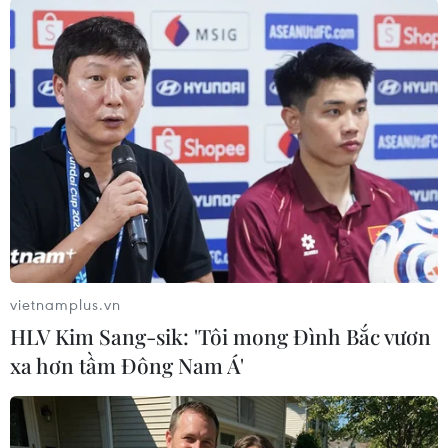
khỏe theo năm tháng), điều này khẳng định vai
trò của Yoga trong việc tăng cường sức mạnh, sự
cân bằng, khả năng thích ứng và sức khỏe toàn
diện cho con người ở mọi giai đoạn của cuộc
sống.
Ông Bastian N. Chacko nhấn mạnh: “Yoga
không chỉ là một hình thức luyện tập thể chất
mà còn là một lối sống giúp nâng cao sức khỏe
thể chất, tinh thần và cảm xúc trong cuộc đời
mỗi con người . Việc lan tỏa Yoga cũng chính là
vietnamplus.vn
góp phần xây dựng những cộng đồng khỏe
HLV Kim Sang-sik: 'Tôi mong Đình Bắc vươn
mạnh, hạnh phúc và phát triển bền vững.”
xa hơn tầm Đông Nam Á'
Tại chương trình đã diễn ra nhiều hoạt động ý
nghĩa như, nghi thức thắp lửa truyền thống
Yoga, thực hành giao thức Yoga Ấn Độ, màn