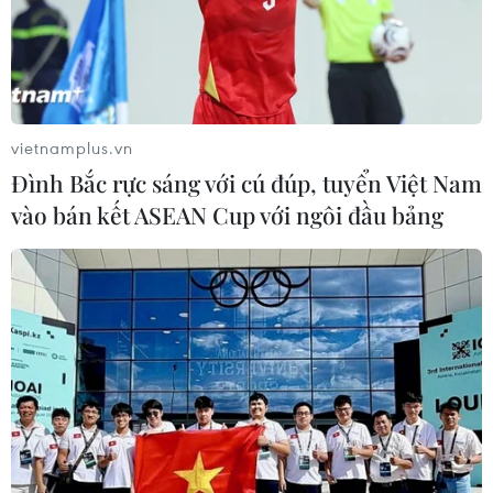
vietnamplus.vn
Đình Bắc rực sáng với cú đúp, tuyển Việt Nam
vào bán kết ASEAN Cup với ngôi đầu bảng
Ngày Quốc tế Yoga: Thông điệp hòa bình
lan tỏa khắp địa cầu
21/06/2025 09:26
Không chỉ là một phần không thể thiếu trong đời sống
tinh thần, yoga còn trở thành một trong những di sản