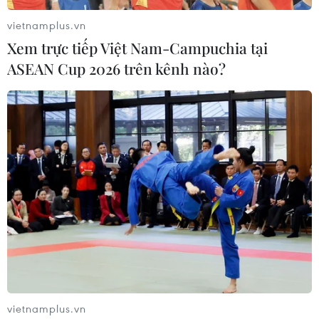
21/06/2025 01:09
vietnamplus.vn
Ngày 21/6 được chọn là Ngày quốc tế Yoga nhằm tôn
Xem trực tiếp Việt Nam-Campuchia tại
vinh lợi ích của Yoga đối với sức khỏe con người,
ASEAN Cup 2026 trên kênh nào?
khuyến khích tập luyện trên toàn thế giới, để phòng
ngừa bệnh tật và giúp gắn kết cộng đồng.
vietnamplus.vn