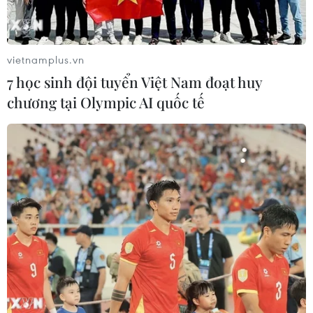
văn hóa thành công rực rỡ nhất của Ấn Độ, sánh ngang
với ngành điện ảnh Bollywood.
vietnamplus.vn
7 học sinh đội tuyển Việt Nam đoạt huy
chương tại Olympic AI quốc tế
Ngày quốc tế Yoga 21/6: “Vì
một trái đất, một sức khỏe chung”