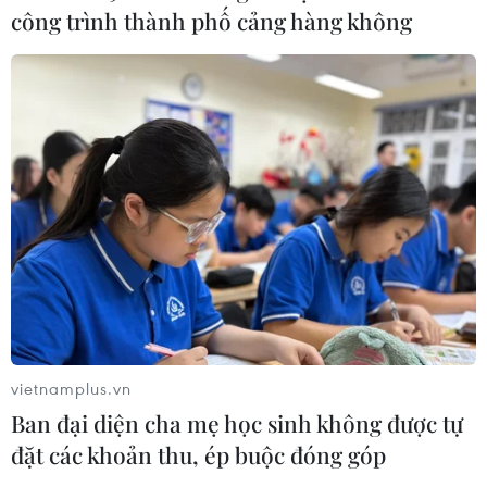
công trình thành phố cảng hàng không
CƠ QUAN CHỦ QUẢN: THÔNG TẤN XÃ VIỆT NAM
Tổng Biên tập: TRẦN TIẾN DUẨN
Phó Tổng Biên tập: NGUYỄN THỊ TÁM, KHÚC THANH
THỦY
Sở hữu trí tuệ
Quy định sử dụng
RSS
Hỗ trợ
vietnamplus.vn
Ngôn ngữ
TTXVN
Ban đại diện cha mẹ học sinh không được tự
Dịch vụ tin
Quảng cáo
đặt các khoản thu, ép buộc đóng góp
Liên hệ