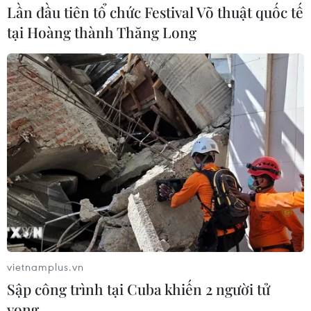
Lần đầu tiên tổ chức Festival Võ thuật quốc tế
tại Hoàng thành Thăng Long
Ngày Quốc tế Yoga: Hơn 500 người tham
gia hưởng ứng "Yoga vì bản thân và xã hội"
30/06/2024 03:53
Theo đại diện Đại sứ quán Ấn Độ tại Việt Nam, Ngày
Quốc tế Yoga năm 2024 là hoạt động có ý nghĩa to lớn
trong việc tăng cường quan hệ giao lưu, đối ngoại và
hợp tác giữa Việt Nam và Ấn Độ.
vietnamplus.vn
Sập công trình tại Cuba khiến 2 người tử
vong