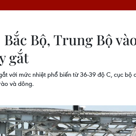
6: Bắc Bộ, Trung Bộ và
y gắt
 gắt với mức nhiệt phổ biến từ 36-39 độ C, cục bộ
rào và dông.