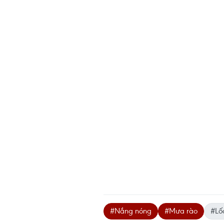
#Nắng nóng
#Mưa rào
#Lốc