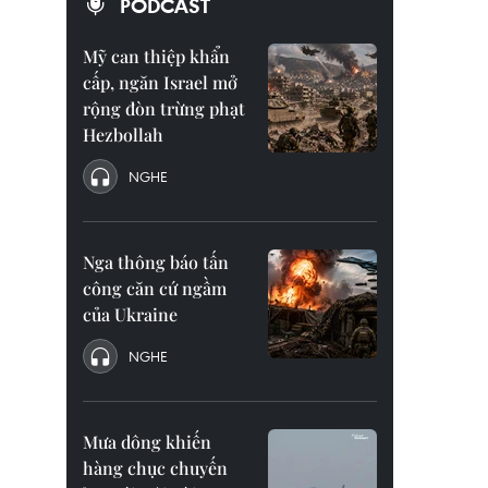
PODCAST
Mỹ can thiệp khẩn
cấp, ngăn Israel mở
rộng đòn trừng phạt
Hezbollah
NGHE
Nga thông báo tấn
công căn cứ ngầm
của Ukraine
NGHE
Mưa dông khiến
hàng chục chuyến