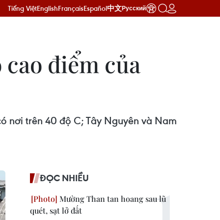
Tiếng Việt
English
Français
Español
中文
Русский
o cao điểm của
 có nơi trên 40 độ C; Tây Nguyên và Nam
ĐỌC NHIỀU
Mường Than tan hoang sau lũ
quét, sạt lở đất