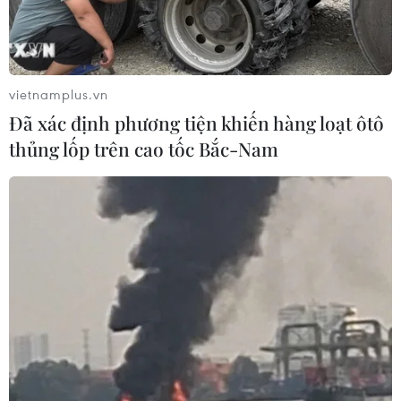
lại những “phép màu” cho cuộc
sống đã và đang lan tỏa thông
điệp về tình người và sự nhân văn
giữa cuộc đời này.
vietnamplus.vn
Đã xác định phương tiện khiến hàng loạt ôtô
thủng lốp trên cao tốc Bắc-Nam
(TTXVN/Vietnam+)