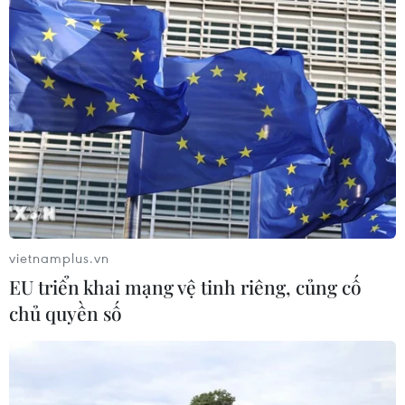
Công nghệ Robot Da Vinci
nâng cao năng lực phẫu thuật
chuyên sâu tại Bệnh viện K
06/08/2026 02:13
Cứu nạn thành công 30 ngư dân của
tàu cá bị cháy trên vùng biển Khánh
Hòa
05/08/2026 03:58
vietnamplus.vn
EU triển khai mạng vệ tinh riêng, củng cố
Không được thu thêm tiền của người
chủ quyền số
bệnh BHYT nếu không khám theo
yêu cầu
05/08/2026 02:26