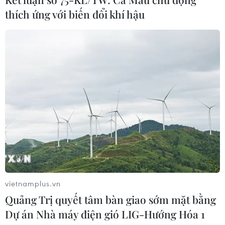
30/07/2026 08:24
thích ứng với biến đổi khí hậu
Chẩn đoán và điều trị thành công
trường hợp mắc bệnh viêm mạch
hiếm gặp
30/07/2026 08:15
Trao tặng 10 gia đình khó khăn điều
trị vô sinh hiếm muộn miễn phí 100%
30/07/2026 07:37
vietnamplus.vn
Xem thêm
Quảng Trị quyết tâm bàn giao sớm mặt bằng
Dự án Nhà máy điện gió LIG-Hướng Hóa 1