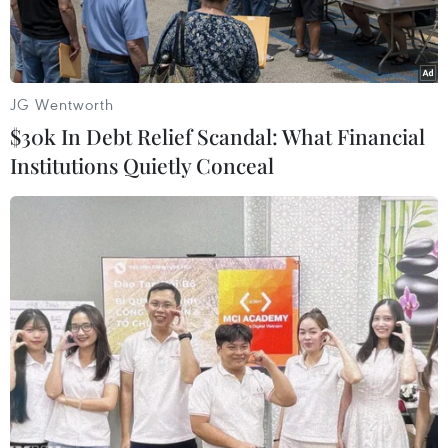
JG Wentworth
$30k In Debt Relief Scandal: What Financial
Institutions Quietly Conceal
Các bác sỹ Bệnh viện Đại học Y dược Thành phố Hồ Chí Minh
ghép tim cho bé gái 13 tuổi. (Ảnh: TTXVN phát)
Ngày 6/6, thông tin từ Bệnh viện Đại học Y dược
Thành phố Hồ Chí Minh cho biết vừa thực hiện
thành công ca ghép tim thứ 12 từ nguồn tạng