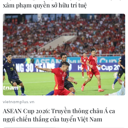
xâm phạm quyền sở hữu trí tuệ
vietnamplus.vn
Cô gái 19 tuổi hiến tạng, mang lại cơ hội
ASEAN Cup 2026: Truyền thông châu Á ca
“hồi sinh” cho 6 người khác
ngợi chiến thắng của tuyển Việt Nam
28/05/2026 01:47