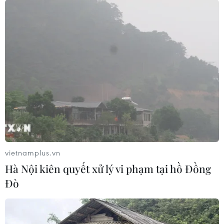
Điều khiến người thân day dứt nhất là những lời nói
tưởng như vu vơ của L. khi còn khỏe mạnh: “Mẹ ơi, sau
này con cho người ta mắt được không?”, “Mẹ ơi, có ai
nhận tim của con không?”.
vietnamplus.vn
Hà Nội kiên quyết xử lý vi phạm tại hồ Đồng
Đò