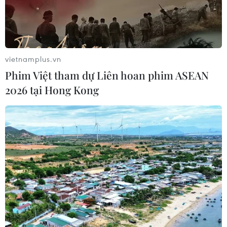
mang đồng thời hai đột biến gen
hiếm gặp
02/08/2026 05:58
vietnamplus.vn
Giao chỉ tiêu bao phủ bảo hiểm y tế
Phim Việt tham dự Liên hoan phim ASEAN
toàn quốc đạt 100% vào năm 2030
2026 tại Hong Kong
02/08/2026 04:54
Tạo đột phá từ y tế cơ sở đến phát
triển nguồn nhân lực
02/08/2026 03:25
Báo động cận thị học đường khi
nhiều trẻ giảm thị lực từ rất sớm