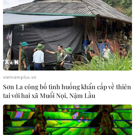
Bệnh viện Việt Đức thực hiện kỷ lục 21
trường hợp ghép tạng trong một tuần
26/05/2026 07:27
Trong tổng số 21 trường hợp ghép, có 19 trường hợp
được thực hiện từ nguồn tạng của 3 người cho chết não
với sự đồng thuận hiến tạng đầy nhân văn của các gia
đình.
vietnamplus.vn
Sơn La công bố tình huống khẩn cấp về thiên
tai với hai xã Muổi Nọi, Nậm Lầu