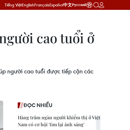
Tiếng Việt
English
Français
Español
中文
Русский
người cao tuổi ở
úp người cao tuổi được tiếp cận các
ĐỌC NHIỀU
Hàng trăm ngàn người khiếm thị ở Việt
Nam có cơ hội 'tìm lại ánh sáng'