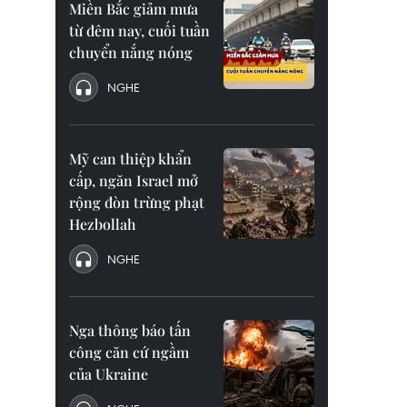
Miền Bắc giảm mưa
từ đêm nay, cuối tuần
chuyển nắng nóng
NGHE
Mỹ can thiệp khẩn
cấp, ngăn Israel mở
rộng đòn trừng phạt
Hezbollah
NGHE
Nga thông báo tấn
công căn cứ ngầm
của Ukraine