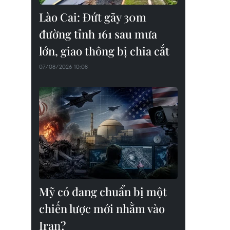
Lào Cai: Đứt gãy 30m
đường tỉnh 161 sau mưa
lớn, giao thông bị chia cắt
07/08/2026 10:08
Mỹ có đang chuẩn bị một
chiến lược mới nhằm vào
Iran?