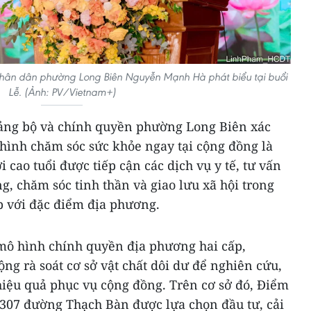
 Nhân dân phường Long Biên Nguyễn Mạnh Hà phát biểu tại buổi
Lễ. (Ảnh: PV/Vietnam+)
 Đảng bộ và chính quyền phường Long Biên xác
hình chăm sóc sức khỏe ngay tại cộng đồng là
i cao tuổi được tiếp cận các dịch vụ y tế, tư vấn
g, chăm sóc tinh thần và giao lưu xã hội trong
p với đặc điểm địa phương.
 mô hình chính quyền địa phương hai cấp,
g rà soát cơ sở vật chất dôi dư để nghiên cứu,
hiệu quả phục vụ cộng đồng. Trên cơ sở đó, Điểm
õ 307 đường Thạch Bàn được lựa chọn đầu tư, cải