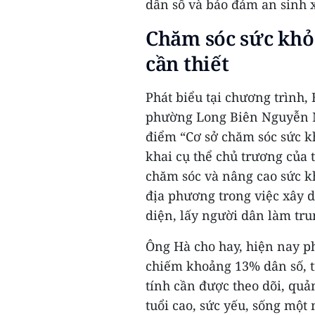
dân số và bảo đảm an sinh x
Chăm sóc sức khỏe
cần thiết
Phát biểu tại chương trình,
phường Long Biên Nguyễn M
điểm “Cơ sở chăm sóc sức kh
khai cụ thể chủ trương của 
chăm sóc và nâng cao sức k
địa phương trong việc xây 
diện, lấy người dân làm tr
Ông Hà cho hay, hiện nay ph
chiếm khoảng 13% dân số, 
tính cần được theo dõi, qu
tuổi cao, sức yếu, sống một