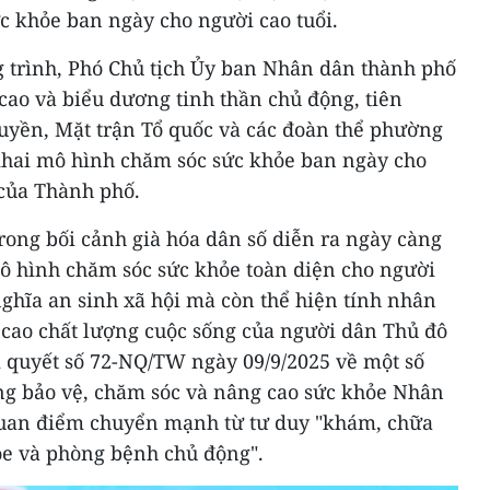
c khỏe ban ngày cho người cao tuổi.
g trình, Phó Chủ tịch Ủy ban Nhân dân thành phố
cao và biểu dương tinh thần chủ động, tiên
uyền, Mặt trận Tổ quốc và các đoàn thể phường
 khai mô hình chăm sóc sức khỏe ban ngày cho
 của Thành phố.
ong bối cảnh già hóa dân số diễn ra ngày càng
ô hình chăm sóc sức khỏe toàn diện cho người
ghĩa an sinh xã hội mà còn thể hiện tính nhân
 cao chất lượng cuộc sống của người dân Thủ đô
ị quyết số 72-NQ/TW ngày 09/9/2025 về một số
ờng bảo vệ, chăm sóc và nâng cao sức khỏe Nhân
uan điểm chuyển mạnh từ tư duy "khám, chữa
ỏe và phòng bệnh chủ động".