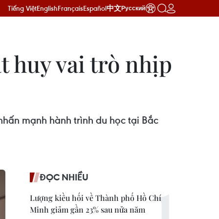
Tiếng Việt
English
Français
Español
中文
Русский
 huy vai trò nhịp
 nhấn mạnh hành trình du học tại Bắc
ĐỌC NHIỀU
Lượng kiều hối về Thành phố Hồ Chí
Minh giảm gần 23% sau nửa năm