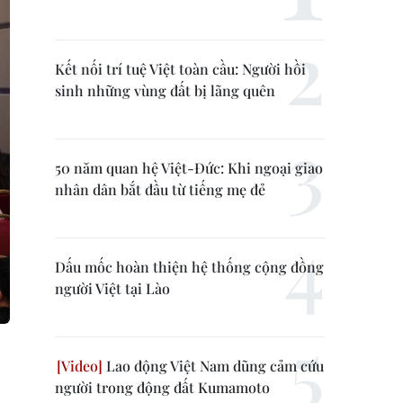
Kết nối trí tuệ Việt toàn cầu: Người hồi
sinh những vùng đất bị lãng quên
50 năm quan hệ Việt-Đức: Khi ngoại giao
nhân dân bắt đầu từ tiếng mẹ đẻ
Dấu mốc hoàn thiện hệ thống cộng đồng
người Việt tại Lào
Lao động Việt Nam dũng cảm cứu
người trong động đất Kumamoto