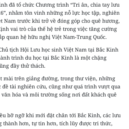
inh đã tổ chức Chương trình “Tri ân, chia tay lưu
26”, nhằm tôn vinh những nỗ lực học tập, nghiên
ệt Nam trước khi trở về đóng góp cho quê hương,
ịnh vai trò của thế hệ trẻ trong việc tăng cường
đắp quan hệ hữu nghị Việt Nam-Trung Quốc.
 Chủ tịch Hội Lưu học sinh Việt Nam tại Bắc Kinh
h trình du học tại Bắc Kinh là một chặng
ũng đầy thử thách.
 mài trên giảng đường, trong thư viện, những
 đề tài nghiên cứu, cũng như quá trình vượt qua
t văn hóa và môi trường sống nơi đất khách quê
u bỡ ngỡ khi mới đặt chân tới Bắc Kinh, các lưu
thành hơn, tự tin hơn, tích lũy được tri thức,