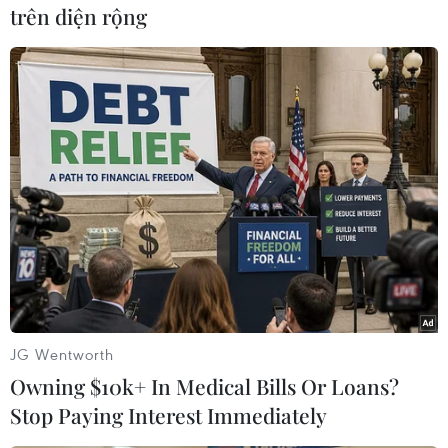
đầu tư vào kỹ năng số, cơ sở hạ tầng và tài
trên diện rộng
chính để giảm chi phí kinh doanh và xây dựng
một khu vực cạnh tranh hơn.
Theo báo cáo, các biện pháp phong tỏa do đại
dịch COVID-19 được thực hiện ở các quốc gia
ASEAN đã khiến Tổng sản phẩm quốc nội (GDP)
trong khu vực giảm 3,2% vào năm 2020; tốc độ
tăng trưởng GDP được cải thiện lên 3,5% vào
năm 2021 và tăng thêm lên 5,6% vào năm
2022./.
(TTXVN/Vietnam+)
JG Wentworth
Owning $10k+ In Medical Bills Or Loans?
Stop Paying Interest Immediately