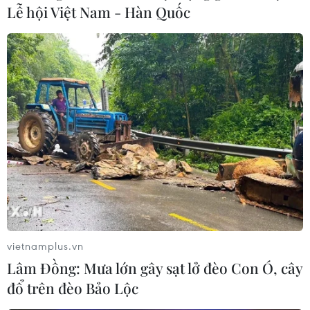
Lễ hội Việt Nam - Hàn Quốc
tuyến với chủ đề “Đổi mới thông qua hợp tác: Lập kế
hoạch cho sự phục hồi sau dịch COVID-19”
vietnamplus.vn
Lâm Đồng: Mưa lớn gây sạt lở đèo Con Ó, cây
đổ trên đèo Bảo Lộc
Những điều các nước Đông Nam Á hy vọng