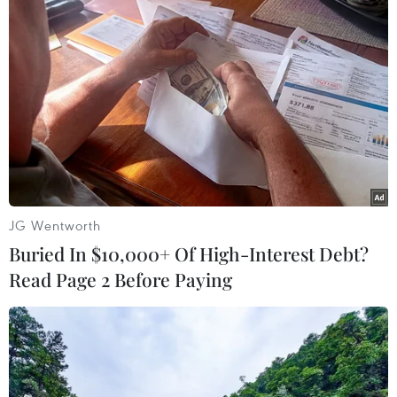
TIN LIÊN QUAN
JG Wentworth
Buried In $10,000+ Of High-Interest Debt?
Read Page 2 Before Paying
ADB cam kết hỗ trợ gần 650 triệu USD để