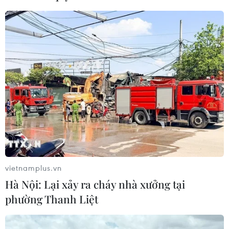
Thái Lan: Xả súng gây thương vong
tại trường học ở Nonthaburi
07/08/2026 05:12
Xây dựng Cộng đồng ASEAN tự
cường, sáng tạo, lấy người dân làm
trung tâm
06/08/2026 23:55
vietnamplus.vn
Xem thêm
Hà Nội: Lại xảy ra cháy nhà xưởng tại
phường Thanh Liệt