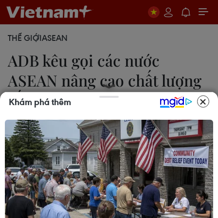
THẾ GIỚI
ASEAN
ADB kêu gọi các nước
ASEAN nâng cao chất lượng
sống
Khám phá thêm
Lan Phương
25/05/2023 12:43
Các nước thành viên Hiệp hội các quốc gia Đông
Nam Á (ASEAN) cần phải tăng cường nỗ lực cải
thiện chất lượng sống trên toàn khu vực để xây
dựng một cộng đồng vững mạnh và phục hồi