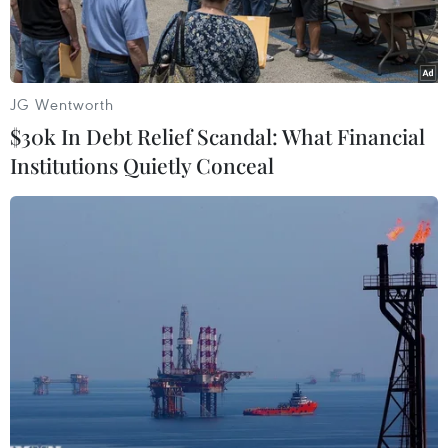
nhanh hơn.
JG Wentworth
$30k In Debt Relief Scandal: What Financial
Institutions Quietly Conceal
Một em bé vui sướng khi được vui chơi trên phố đi bộ Hồ
Gươm, Hoàn Kiếm, Hà Nội. (Ảnh: Hoàng Hiếu/TTXVN)