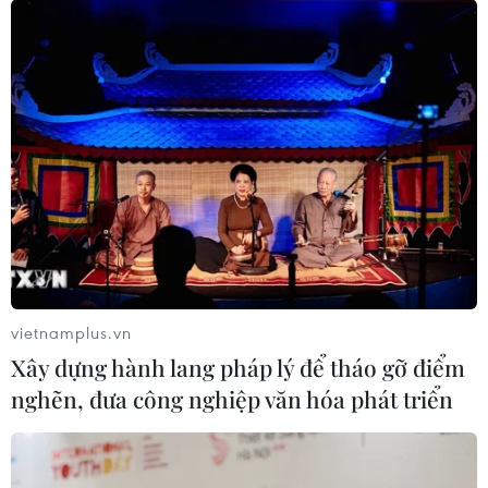
trong năm 2022
17/01/2022 10:37
Theo tờ “Liên hợp buổi sáng” nhấn mạnh người dân hy
vọng sớm thoát khỏi tình hình dịch COVID-19, hy vọng
kinh tế chuyển biến tích cực, hy vọng đoàn tụ với gia
đình.
vietnamplus.vn
Xây dựng hành lang pháp lý để tháo gỡ điểm
nghẽn, đưa công nghiệp văn hóa phát triển