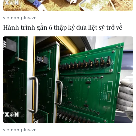
vietnamplus.vn
Hành trình gần 6 thập kỷ đưa liệt sỹ trở về
vietnamplus.vn
TIN CÙNG CHUYÊN MỤC