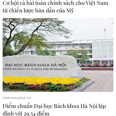
Cơ hội và bài toán chính sách cho Việt Nam
từ chiến lược bán dẫn của Mỹ
50 năm quan hệ ngoại giao Việt Nam-
Thái Lan: Viết tiếp câu chuyện từ trái
tim
09/08/2026 13:43
Điện mừng kỷ niệm Quốc khánh lần
thứ 61 nước Cộng hòa Singapore
09/08/2026 13:42
Vụ xả súng tại Thái Lan: Cảnh sát tiết
lộ hành vi của nghi phạm trước khi
vietnamplus.vn
gây án
Điểm chuẩn Đại học Bách khoa Hà Nội lập
09/08/2026 13:42
đỉnh với 29,54 điểm