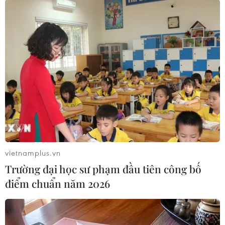
#Cải thiện chất lượng sống
#Củng cố hệ thống y tế
#Chất lượng giáo dục
#ADB
vietnamplus.vn
Trường đại học sư phạm đầu tiên công bố
điểm chuẩn năm 2026
Theo dõi VietnamPlus