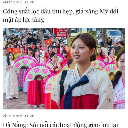
vietnamplus.vn
Công suất lọc dầu thu hẹp, giá xăng Mỹ đối
mặt áp lực tăng
Các nước Đông Nam Á cần hợp tác để
phục hồi sau đại dịch COVID-19
17/03/2021 10:20
vietnamplus.vn
Theo phóng viên TTXVN tại Đông Nam Á, ngày 17/3, tại
Đà Nẵng: Sôi nổi các hoạt động giao lưu tại
thủ đô Manila của Philippines đã diễn ra hội nghị trực