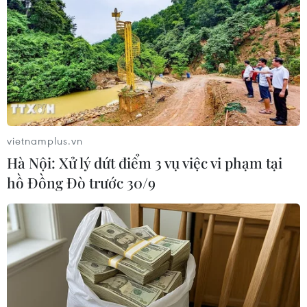
phát triển Campuchia
11/03/2015 09:36
Theo đánh giá của ông Takehiko Nakao, Chủ tịch ADB,
Campuchia là một trong những quốc gia có mức tăng
trưởng kinh tế nhanh nhất thế giới.
vietnamplus.vn
Hà Nội: Xử lý dứt điểm 3 vụ việc vi phạm tại
hồ Đồng Đò trước 30/9