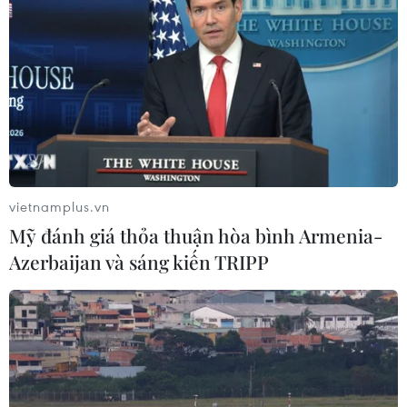
Thái Lan tăng cường quản lý sầu
riêng cuối vụ nhằm giảm áp lực dư
cung
09/08/2026 00:58
Thông cáo đặc biệt của Ban Chấp
hành Trung ương Đảng Nhân dân
Cách mạng Lào
vietnamplus.vn
08/08/2026 23:33
Mỹ đánh giá thỏa thuận hòa bình Armenia-
Azerbaijan và sáng kiến TRIPP
Ấn Độ tái khẳng định cam kết tăng
cường quan hệ với ASEAN
08/08/2026 23:09