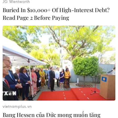
JG Wentworth
Vụ tai nạn xảy ra chỉ vài tháng sau một vụ va
Buried In $10,000+ Of High-Interest Debt?
chạm giữa một đoàn tàu chở các quân nhân bị
Read Page 2 Before Paying
trật đường ray, khiến 17 người thiệt mạng.
Hồi năm 2012, vụ va chạm giữa tàu hỏa và một
xe bus chở học sinh cướp đi sinh mạng của 47
học sinh./.
(TTXVN/Vietnam+)
vietnamplus.vn
Bang Hessen của Đức mong muốn tăng