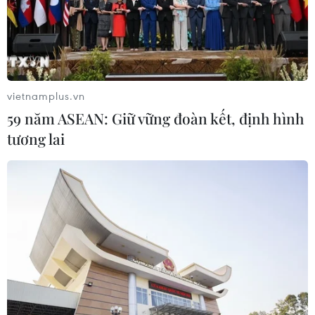
Bão Dolphin hướng vào miền Đông
Trung Quốc, cảnh báo mưa lớn trên
diện rộng
vietnamplus.vn
06/08/2026 08:36
59 năm ASEAN: Giữ vững đoàn kết, định hình
tương lai
Xem thêm
CƠ QUAN CHỦ QUẢN: THÔNG TẤN XÃ VIỆT NAM
Tổng Biên tập: TRẦN TIẾN DUẨN
Phó Tổng Biên tập: NGUYỄN THỊ TÁM, KHÚC THANH