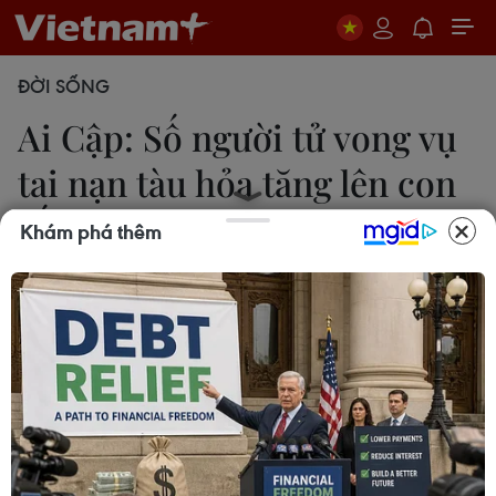
ĐỜI SỐNG
Ai Cập: Số người tử vong vụ
tai nạn tàu hỏa tăng lên con
số 36
Khám phá thêm
11/08/2017 22:24
Bộ Y tế Ai Cập thông báo số người thiệt mạng
trong vụ hai tàu hỏa đâm nhau tại thành phố ven
biển Alexandria đã tăng lên 36 người, trong khi số
người bị thương là 123 người.