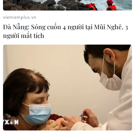
28/07/2017 09:43
ít nhất 54 người đã bị thương trong một vụ tai nạn tàu
vietnamplus.vn
hỏa tại nhà ga ở trung tâm thành phố Barcelona của
Đà Nẵng: Sóng cuốn 4 người tại Mũi Nghê, 3
Tây Ban Nha xảy ra trong giờ cao điểm buổi sáng 28/7.
người mất tích