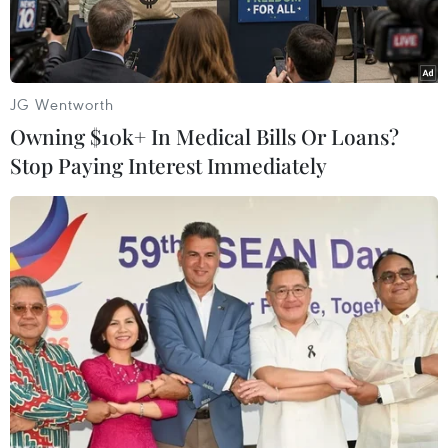
JG Wentworth
Owning $10k+ In Medical Bills Or Loans?
Stop Paying Interest Immediately
Hiện trường vụ tai nạn. (Nguồn: BBC)
Ngày 11/8, Bộ Y tế Ai Cập thông báo số người
thiệt mạng trong vụ 2 tàu hỏa đâm nhau đã tăng
lên 36 người, trong khi số người bị thương là
123 người.