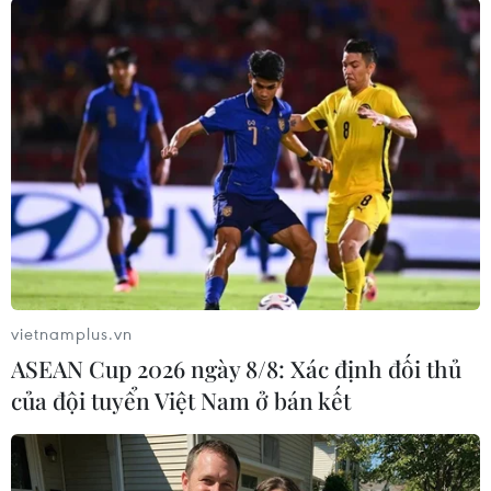
Theo dõi VietnamPlus
TIN LIÊN QUAN
vietnamplus.vn
ASEAN Cup 2026 ngày 8/8: Xác định đối thủ
của đội tuyển Việt Nam ở bán kết