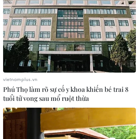
vietnamplus.vn
Phú Thọ làm rõ sự cố y khoa khiến bé trai 8
tuổi tử vong sau mổ ruột thừa