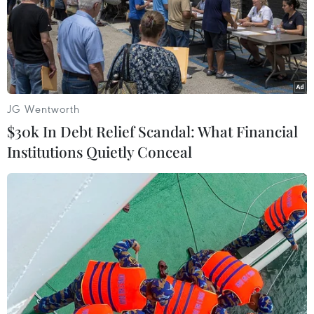
JG Wentworth
$30k In Debt Relief Scandal: What Financial
Institutions Quietly Conceal
Tàu hỏa bị trật đường ray tại Bỉ, khiến gần
30 thương vong
18/02/2017 22:44
Các nhân viên cứu hộ tại Bỉ cho biết ngày 18/2 một vụ
tai nạn tàu hỏa trật đường ray tại thành phố Leuven,
khiến ít nhất một người thiệt mạng và 25 người khác bị