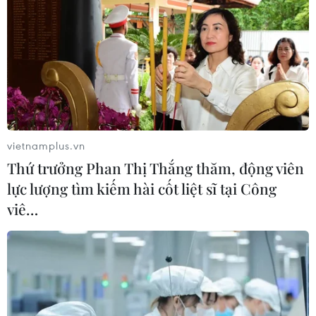
vietnamplus.vn
Thứ trưởng Phan Thị Thắng thăm, động viên
lực lượng tìm kiếm hài cốt liệt sĩ tại Công
viê…
TIN CÙNG CHUYÊN MỤC
Cộng hòa Dân chủ Congo ghi nhận
hơn 300 trẻ em tử vong do Ebola