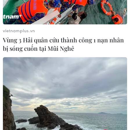
thương.
vietnamplus.vn
Vùng 3 Hải quân cứu thành công 1 nạn nhân
bị sóng cuốn tại Mũi Nghê
Tai nạn tàu hỏa ở Tây Ban Nha khiến ít
nhất 54 người bị thương