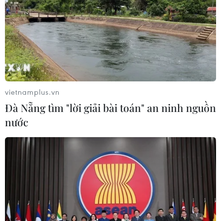
06/08/2026 22:30
Tây Ban Nha: 100 người thiệt mạng
trong vụ vượt biển ồ ạt vào Ceuta
06/08/2026 16:03
vietnamplus.vn
Đà Nẵng tìm "lời giải bài toán" an ninh nguồn
Đức tuyên án chung thân đối tượng
nước
gây vụ lao xe vào đám đông ở
Munich
06/08/2026 15:57
Italy và Hy Lạp trở thành điểm nóng
của virus Tây sông Nile
06/08/2026 13:24