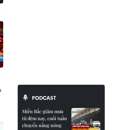
PODCAST
Miền Bắc giảm mưa
từ đêm nay, cuối tuần
chuyển nắng nóng