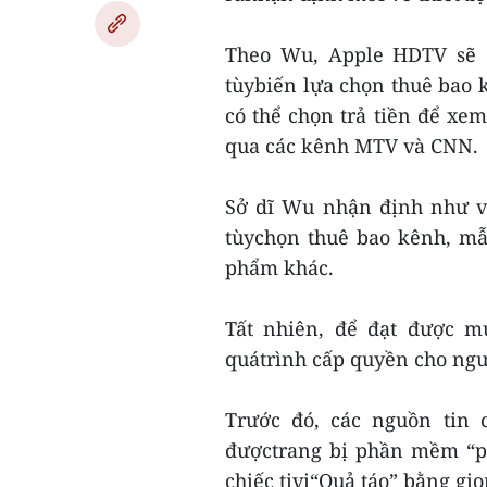
Theo Wu, Apple HDTV sẽ c
tùybiến lựa chọn thuê bao k
có thể chọn trả tiền để xe
qua các kênh MTV và CNN.
Sở dĩ Wu nhận định như v
tùychọn thuê bao kênh, mẫ
phẩm khác.
Tất nhiên, để đạt được m
quátrình cấp quyền cho ngư
Trước đó, các nguồn tin 
đượctrang bị phần mềm “ph
chiếc tivi“Quả táo” bằng giọ