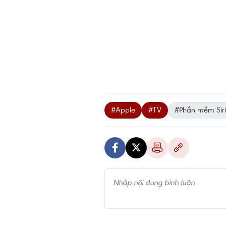
#Apple
#TV
#Phần mềm Siri