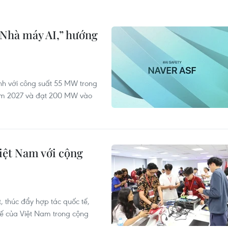
“Nhà máy AI,” hướng
ành với công suất 55 MW trong
ăm 2027 và đạt 200 MW vào
iệt Nam với cộng
 thúc đẩy hợp tác quốc tế,
thế của Việt Nam trong cộng