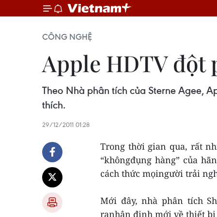
CÔNG NGHỆ
Apple HDTV đột p
Theo Nhà phân tích của Sterne Agee, Ap
thích.
29/12/2011 01:28
Trong thời gian qua, rất n
“khôngđụng hàng” của hãng
cách thức mọingười trải ng
Mới đây, nhà phân tích S
ranhận định mới về thiết bị