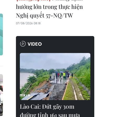
hướng lớn trong thực hiện
Nghị quyết 57-NQ/TW
07/08/2026 08:18
VIDEO
Lào Cai: Đứt gãy 30m
đường tỉnh 161 sau mưa