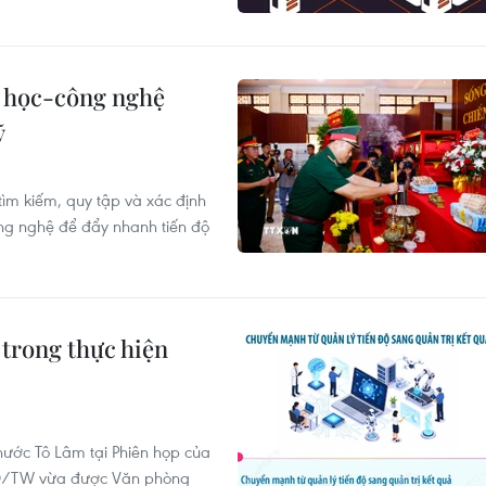
 học-công nghệ
ỹ
tìm kiếm, quy tập và xác định
ông nghệ để đẩy nhanh tiến độ
trong thực hiện
 nước Tô Lâm tại Phiên họp của
-NQ/TW vừa được Văn phòng