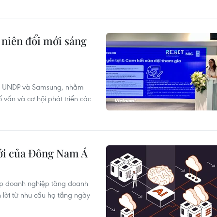
niên đổi mới sáng
ữa UNDP và Samsung, nhằm
ố vấn và cơ hội phát triển các
mới của Đông Nam Á
iúp doanh nghiệp tăng doanh
 lời từ nhu cầu hạ tầng ngày