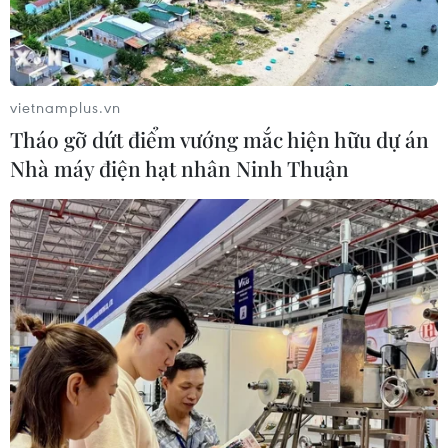
Quân khu 7 đẩy mạnh ứng dụng
khoa học-công nghệ trong tìm kiếm,
quy tập hài cốt liệt sỹ
vietnamplus.vn
07/08/2026 08:45
Tháo gỡ dứt điểm vướng mắc hiện hữu dự án
Nhà máy điện hạt nhân Ninh Thuận
Xem thêm
CƠ QUAN CHỦ QUẢN: THÔNG TẤN XÃ VIỆT NAM
Tổng Biên tập: TRẦN TIẾN DUẨN
Phó Tổng Biên tập: NGUYỄN THỊ TÁM, KHÚC THANH
THỦY