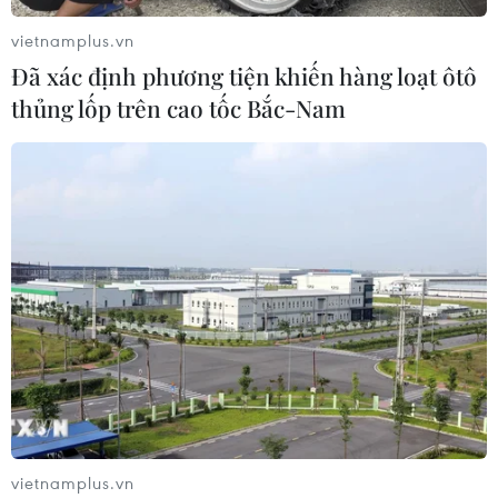
nhận hành vi bạo hành hai trẻ
vietnamplus.vn
07/08/2026 12:27
Đã xác định phương tiện khiến hàng loạt ôtô
thủng lốp trên cao tốc Bắc-Nam
Bảo đảm chính xác, công khai điểm
chuẩn tuyển sinh các trường quân
đội
07/08/2026 12:26
Phát hiện đối tượng tàng trữ trái
phép vũ khí quân dụng
07/08/2026 12:25
Hai người trọng thương do cây đổ
vietnamplus.vn
ngang đường đè trúng