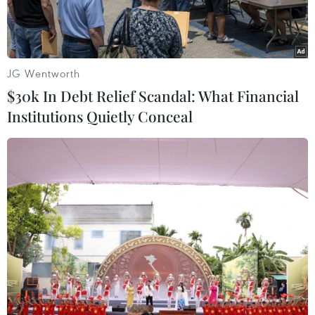
JG Wentworth
$30k In Debt Relief Scandal: What Financial
Institutions Quietly Conceal
Lực lượng chữa cháy nỗ lực dập lửa. (Ảnh: TTXVN phát)
Tối 6/10, lực lượng phòng cháy chữa cháy đã có
mặt kịp thời để chữa cháy tại một công ty sản