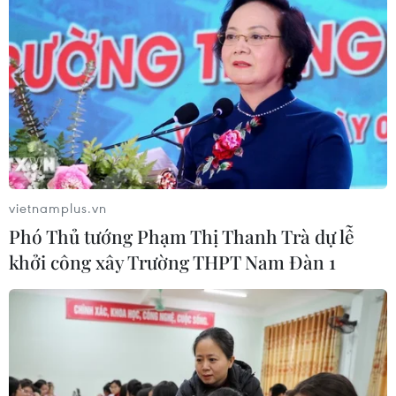
vietnamplus.vn
Phó Thủ tướng Phạm Thị Thanh Trà dự lễ
TIN CÙNG CHUYÊN MỤC
khởi công xây Trường THPT Nam Đàn 1
Bế mạc Hội thi lực lượng tham gia
bảo vệ an ninh, trật tự ở cơ sở giỏi
toàn quốc
07/08/2026 15:57