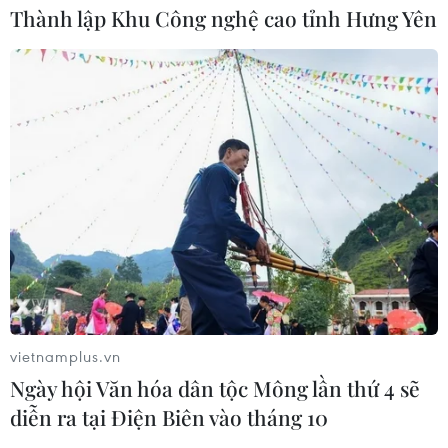
Thành lập Khu Công nghệ cao tỉnh Hưng Yên
07/08/2026 12:16
Cảnh báo lũ trên lưu vực sông Thao
tại trạm Yên Bái
07/08/2026 11:51
Gỡ khó khăn triển khai dự án trọng
điểm quốc gia hồ Ka Pét
07/08/2026 11:24
vietnamplus.vn
Ngày hội Văn hóa dân tộc Mông lần thứ 4 sẽ
Khắc phục "Thẻ vàng" IUU: Siết chặt
diễn ra tại Điện Biên vào tháng 10
quản lý đội tàu