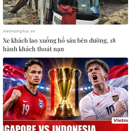
vietnamplus.vn
Xe khách lao xuống hố sâu bên đường, 18
hành khách thoát nạn
Cháy lớn thiêu rụi nhà xưởng của công ty
xe điện tại Lạng Sơn
04/10/2024 03:06
Hai khu nhà xưởng rộng hàng trăm m2 đã bị cháy, sập,
hư hỏng. Ước tính có hàng nghìn chiếc xe điện (xe đạp
điện, xe máy điện) và tài sản, máy móc đã bị thiêu rụi,
thiệt hại ban đầu về tiền là rất lớn.