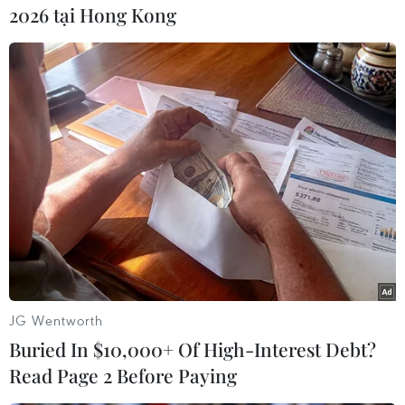
Công ty này hoạt động trong lĩnh vực sản xuất
2026 tại Hong Kong
giày da với khoảng 2.500 lao động./.
Cận cảnh vụ
hỏa hoạn thiêu rụi siêu thị
điện máy ở An Giang
Khoảng 2h30 ngày 5/10/2024,
một vụ cháy lớn xảy ra tại siêu thị
Điện máy Xanh nằm trên đường
Trần Hưng Đạo (thành phố Long
Xuyên, tỉnh An Giang), gây thiệt
hại nặng nề về tài sản.
JG Wentworth
(TTXVN/Vietnam+)
Buried In $10,000+ Of High-Interest Debt?
Read Page 2 Before Paying