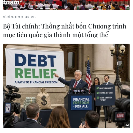
xuất giày da trong Cụm công nghiệp An Ngãi,
huyện Long Điền, tỉnh Bà Rịa-Vũng Tàu.
vietnamplus.vn
Sau hơn 2 giờ nỗ lực chữa cháy, đám cháy đã
Bộ Tài chính: Thống nhất bốn Chương trình
được khống chế hoàn toàn, không gây thiệt hại
mục tiêu quốc gia thành một tổng thể
về người.
Khoảng 20 giờ ngày 6/10, người dân, bảo vệ
phát hiện có cháy tại một Công ty trong Cụm
công nghiệp An Ngãi, huyện Long Điền nên đã
báo cho lực lượng phòng cháy chữa cháy.
Nhận được tin báo, lực lượng phòng cháy chữa
cháy Công an tỉnh đã điều cán bộ chiến sỹ và
các phương tiện chữa cháy nhanh chóng tới
hiện trường dập lửa.
Cũng may, tại thời điểm này có mưa lớn đã hạn