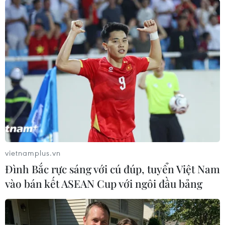
#Bà Rịa-Vũng Tàu
#Cụm công nghiệp An Ngãi
vietnamplus.vn
#Hỏa hoạn
#Sản xuất giày da
Bà Rịa - Vũng Tàu
Đình Bắc rực sáng với cú đúp, tuyển Việt Nam
Tp. Hồ Chí Minh
vào bán kết ASEAN Cup với ngôi đầu bảng