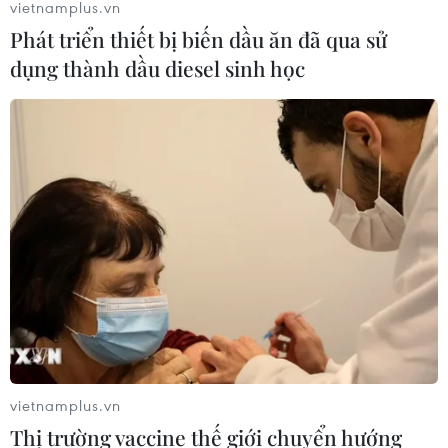
vietnamplus.vn
Phát triển thiết bị biến dầu ăn đã qua sử
dụng thành dầu diesel sinh học
TIN CÙNG CHUYÊN MỤC
Bản Lồng - nơi văn hóa Mông hòa
nhịp cùng du lịch cộng đồng giữa
vietnamplus.vn
cổng trời Pha Đin
Thị trường vaccine thế giới chuyển hướng