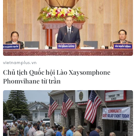
Rhine-Westphalia và Ủy ban quốc gia về phụ nữ
của Liên hợp quốc tại Đức, phối hợp tổ chức./.
(Vietnam+)
vietnamplus.vn
Chủ tịch Quốc hội Lào Xaysomphone
Phomvihane từ trần