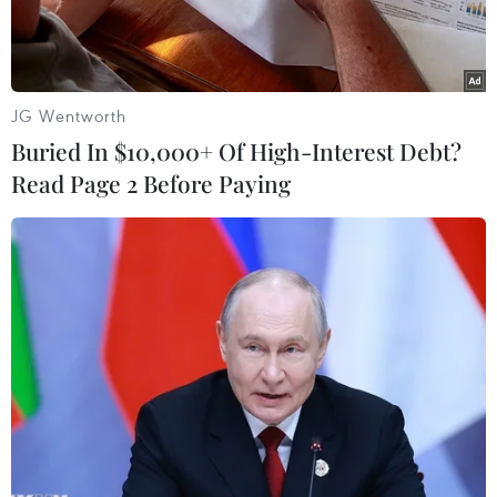
JG Wentworth
Buried In $10,000+ Of High-Interest Debt?
Read Page 2 Before Paying
Những người tham gia một buổi thảo luận trong khuôn khổ diễn
đàn. (Nguồn: DW)
Tại Diễn đàn Truyền thông Toàn cầu tại Đức,
các chuyên gia nổi tiếng của các hãng truyền
thông, tổ chức chính trị và tổ chức phi chính
phủ kêu gọi đẩy mạnh những nỗ lực thúc đẩy
bình đẳng giới và sự đa dạng.