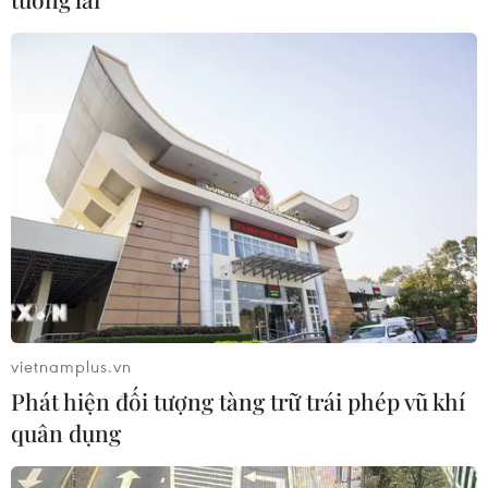
21/07/2026 10:49
Quan hệ đặc biệt Việt Nam-Lào sẽ
mãi phát triển đi vào chiều sâu
20/07/2026 10:02
Xem thêm
vietnamplus.vn
Phát hiện đối tượng tàng trữ trái phép vũ khí
quân dụng
CƠ QUAN CHỦ QUẢN: THÔNG TẤN XÃ VIỆT NAM
Tổng Biên tập: TRẦN TIẾN DUẨN