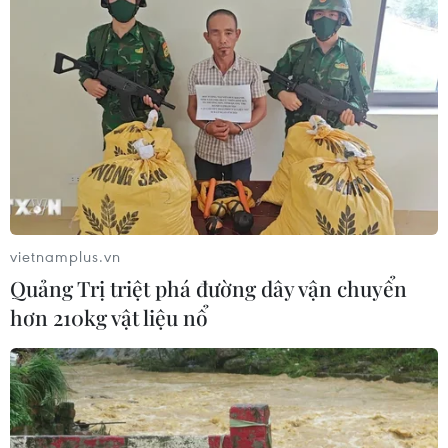
Nhịp cầu báo chí, lý luận Việt Nam-
Anh
01/08/2026 15:47
Niềm tin - nền tảng của đồng thuận
xã hội
01/08/2026 00:27
vietnamplus.vn
Quảng Trị triệt phá đường dây vận chuyển
hơn 210kg vật liệu nổ
Quy định mới trong Luật Báo chí: Mở
rộng không gian phát triển cho báo
chí
31/07/2026 09:28