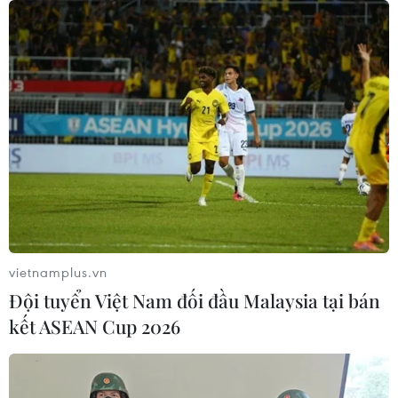
Phát động giải báo chí toàn quốc "Vì
sự nghiệp Giáo dục Việt Nam" năm
2026
04/08/2026 12:36
ASEAN Cup 2026: Đội tuyển Việt
Nam tạo "cơn địa chấn" trên truyền
thông khu vực
04/08/2026 02:45
vietnamplus.vn
Đội tuyển Việt Nam đối đầu Malaysia tại bán
Australia hoàn thiện dự luật buộc các
kết ASEAN Cup 2026
nền tảng số trả phí cho báo chí
03/08/2026 00:25