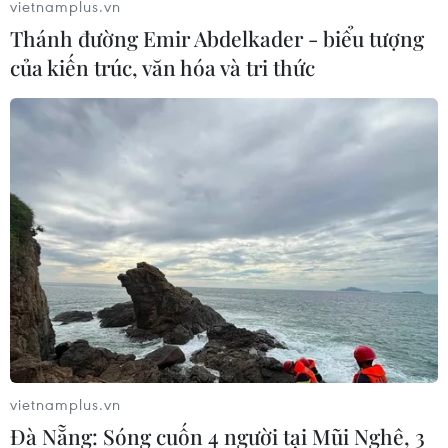
vietnamplus.vn
Thánh đường Emir Abdelkader - biểu tượng
của kiến trúc, văn hóa và tri thức
Hàng ngàn người làm báo mất việc, điều
gì đang xảy ra với báo chí?
20/06/2017 22:40
Việc những ông lớn tại thung lũng Silicon như Google
và Facebook thống trị hoàn toàn mảng quảng cáo khiến
các nhà xuất bản phải tranh nhau phần xương xẩu còn
lại.
vietnamplus.vn
Đà Nẵng: Sóng cuốn 4 người tại Mũi Nghê, 3