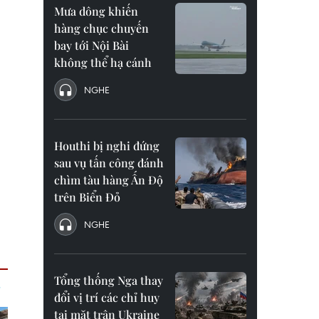
Mưa dông khiến
hàng chục chuyến
bay tới Nội Bài
không thể hạ cánh
NGHE
Houthi bị nghi đứng
sau vụ tấn công đánh
chìm tàu hàng Ấn Độ
trên Biển Đỏ
NGHE
Tổng thống Nga thay
đổi vị trí các chỉ huy
tại mặt trận Ukraine