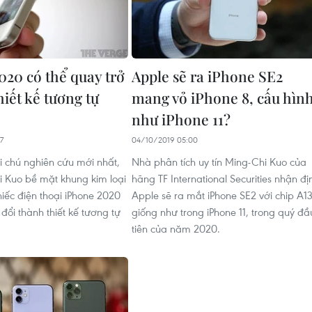
020 có thể quay trở
Apple sẽ ra iPhone SE2
thiết kế tương tự
mang vỏ iPhone 8, cấu hìn
như iPhone 11?
7
04/10/2019 05:00
i chú nghiên cứu mới nhất,
Nhà phân tích uy tín Ming-Chi Kuo của
 Kuo bề mặt khung kim loại
hãng TF International Securities nhận đị
iếc điện thoại iPhone 2020
Apple sẽ ra mắt iPhone SE2 với chip A13
đổi thành thiết kế tương tự
giống như trong iPhone 11, trong quý đầ
tiên của năm 2020.