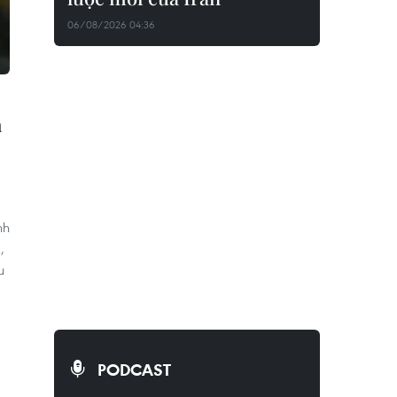
06/08/2026 04:36
h
nh
,
u
PODCAST