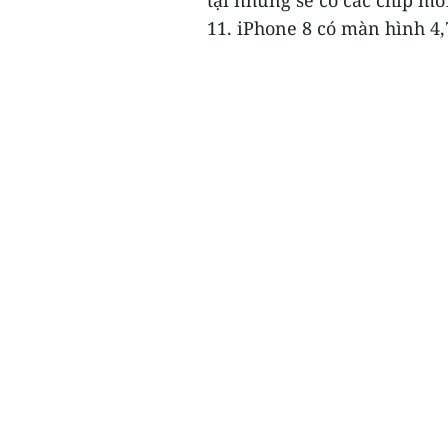
tại nhưng sẽ có các chip mớ
11. iPhone 8 có màn hình 4,7