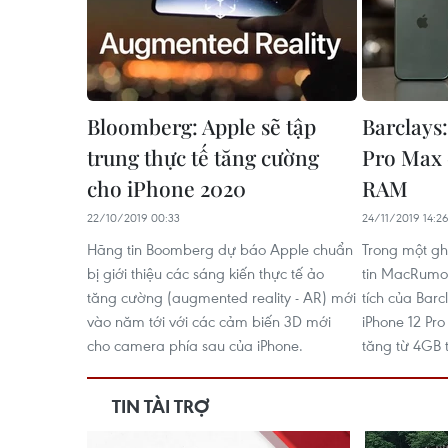
Bloomberg: Apple sẽ tập
Barclays:
trung thực tế tăng cường
Pro Max 
cho iPhone 2020
RAM
22/10/2019 00:33
24/11/2019 14:2
Hãng tin Boomberg dự báo Apple chuẩn
Trong một gh
bị giới thiệu các sáng kiến ​​thực tế ảo
tin MacRumo
tăng cường (augmented reality - AR) mới
tích của Barc
vào năm tới với các cảm biến 3D mới
iPhone 12 Pr
cho camera phía sau của iPhone.
tăng từ 4GB t