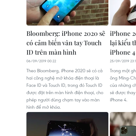
Bloomberg: iPhone 2020 sẽ
iPhone 2
có cảm biến vân tay Touch
lại kiểu 
ID trên màn hình
iPhone 4
06/09/2019 00:22
25/09/2019 23:1
Theo Bloomberg, iPhone 2020 sẽ có cả
Trong một gh
hai công nghệ mở khóa điện thoại là
ông Ming-Chi
Face ID và Touch ID, trong đó Touch ID
của những ch
được đặt trên màn hình điện thoại, cho
sẽ được thay 
phép người dùng chạm tay vào màn
iPhone 4.
hình để mở khóa.