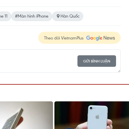
e 11
#Màn hình iPhone
Hàn Quốc
Theo dõi VietnamPlus
GỬI BÌNH LUẬN