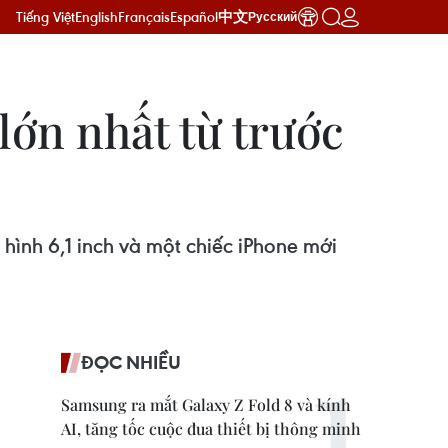
Tiếng Việt
English
Français
Español
中文
Русский
lớn nhất từ trước
hình 6,1 inch và một chiếc iPhone mới
ĐỌC NHIỀU
Samsung ra mắt Galaxy Z Fold 8 và kính
AI, tăng tốc cuộc đua thiết bị thông minh