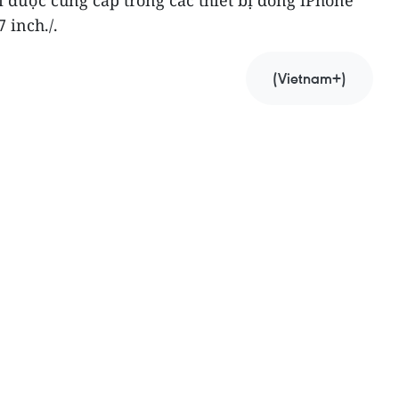
i được cung cấp trong các thiết bị dòng iPhone
 inch./.
(Vietnam+)