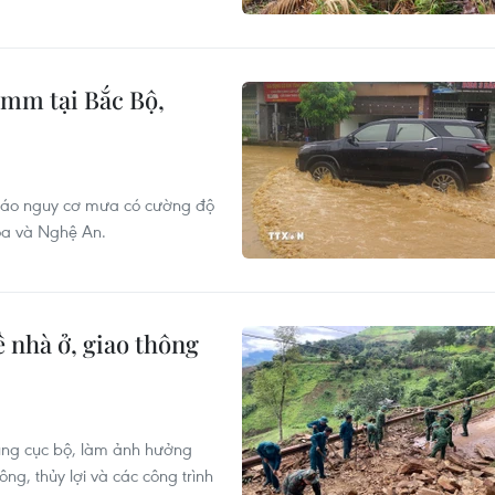
0mm tại Bắc Bộ,
báo nguy cơ mưa có cường độ
óa và Nghệ An.
ề nhà ở, giao thông
p úng cục bộ, làm ảnh hưởng
ng, thủy lợi và các công trình