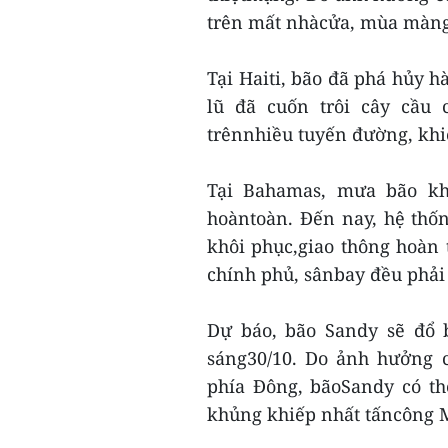
trên mất nhàcửa, mùa màng m
Tại Haiti, bão đã phá hủy h
lũ đã cuốn trôi cây cầu 
trênnhiều tuyến đường, khiế
Tại Bahamas, mưa bão khi
hoàntoàn. Đến nay, hệ thố
khôi phục,giao thông hoàn t
chính phủ, sânbay đều phải
Dự báo, bão Sandy sẽ đổ
sáng30/10. Do ảnh hưởng 
phía Đông, bãoSandy có th
khủng khiếp nhất tấncông 