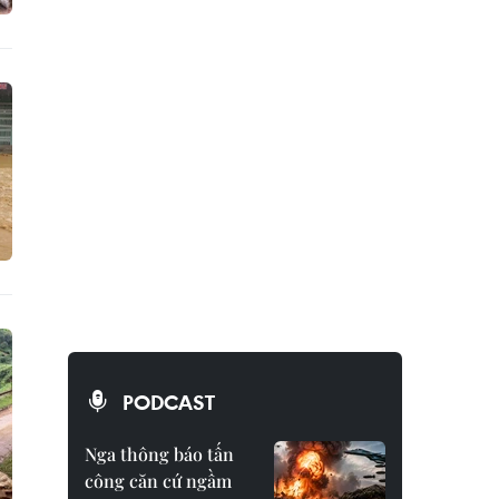
PODCAST
Nga thông báo tấn
công căn cứ ngầm