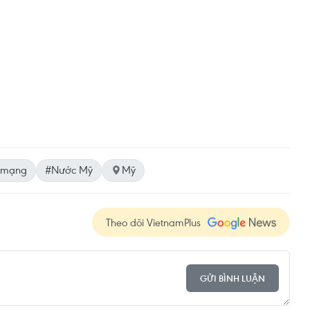
t mạng
#Nước Mỹ
Mỹ
Theo dõi VietnamPlus
GỬI BÌNH LUẬN