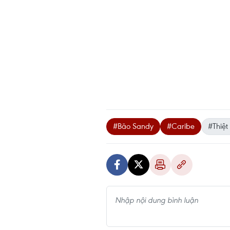
#Bão Sandy
#Caribe
#Thiệ