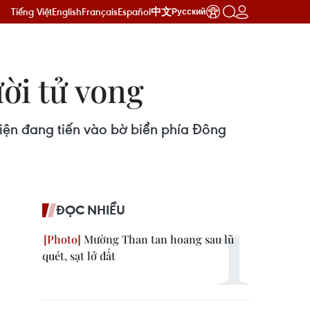
Tiếng Việt
English
Français
Español
中文
Русский
ời tử vong
iện đang tiến vào bờ biển phía Đông
ĐỌC NHIỀU
Mường Than tan hoang sau lũ
quét, sạt lở đất