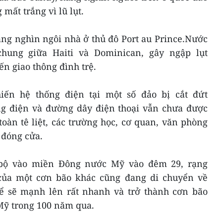
ất trắng vì lũ lụt.
àng nghìn ngôi nhà ở thủ đô Port au Prince.Nước
chung giữa Haiti và Dominican, gây ngập lụt
n giao thông đình trệ.
ến hệ thống điện tại một số đảo bị cắt đứt
ng điện và đường dây điện thoại vẫn chưa được
oàn tê liệt, các trường học, cơ quan, văn phòng
 đóng cửa.
 bộ vào miền Đông nước Mỹ vào đêm 29, rạng
của một cơn bão khác cũng đang di chuyển về
ể sẽ mạnh lên rất nhanh và trở thành cơn bão
Mỹ trong 100 năm qua.