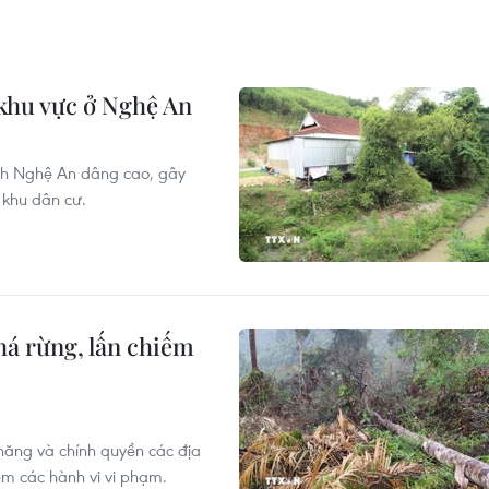
 khu vực ở Nghệ An
ỉnh Nghệ An dâng cao, gây
 khu dân cư.
phá rừng, lấn chiếm
năng và chính quyền các địa
êm các hành vi vi phạm.