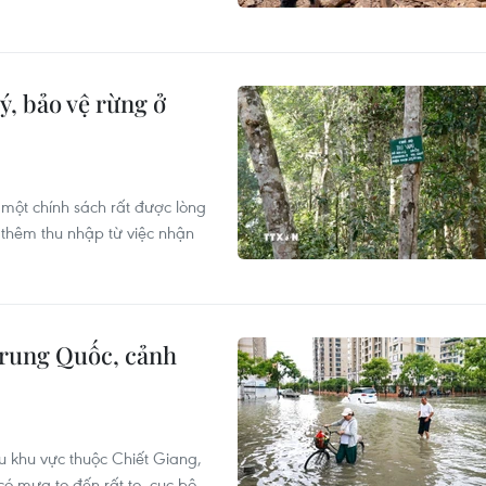
ý, bảo vệ rừng ở
một chính sách rất được lòng
ó thêm thu nhập từ việc nhận
rung Quốc, cảnh
u khu vực thuộc Chiết Giang,
 mưa to đến rất to, cục bộ