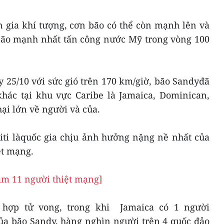
 gia khí tượng, cơn bão có thể còn mạnh lên và
bão mạnh nhất tấn công nước Mỹ trong vòng 100
 25/10 với sức gió trên 170 km/giờ, bão Sandyđã
khác tại khu vực Caribe là Jamaica, Dominican,
hại lớn về người và của.
iti làquốc gia chịu ảnh hưởng nặng nề nhất của
ệt mạng.
àm 11 người thiệt mạng]
 hợp tử vong, trong khi Jamaica có 1 người
ủa bão Sandy, hàng nghìn người trên 4 quốc đảo