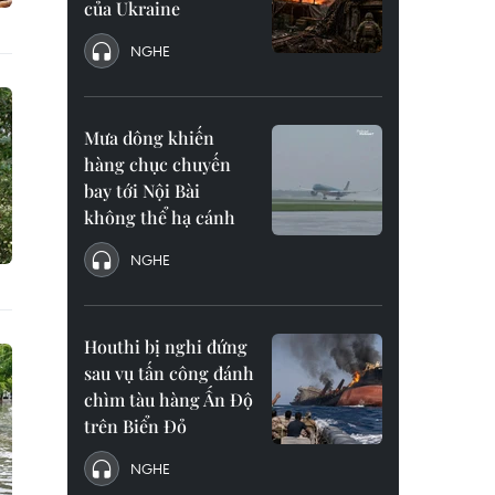
của Ukraine
NGHE
Mưa dông khiến
hàng chục chuyến
bay tới Nội Bài
không thể hạ cánh
NGHE
Houthi bị nghi đứng
sau vụ tấn công đánh
chìm tàu hàng Ấn Độ
trên Biển Đỏ
NGHE