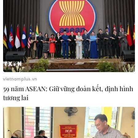
Vĩnh Long: Còn thông tin là còn tìm
kiếm, không bỏ sót hài cốt liệt sỹ
08/08/2026 03:23
Xem thêm
vietnamplus.vn
59 năm ASEAN: Giữ vững đoàn kết, định hình
tương lai
CƠ QUAN CHỦ QUẢN: THÔNG TẤN XÃ VIỆT NAM
Tổng Biên tập: TRẦN TIẾN DUẨN
Phó Tổng Biên tập: NGUYỄN THỊ TÁM, KHÚC THANH
THỦY