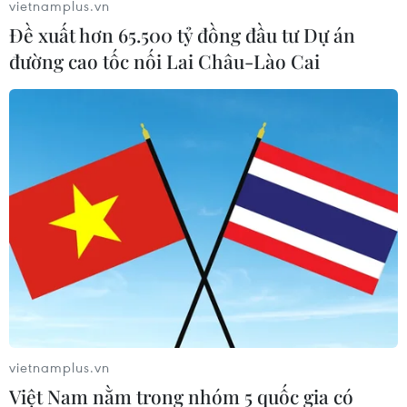
vietnamplus.vn
Đề xuất hơn 65.500 tỷ đồng đầu tư Dự án
đường cao tốc nối Lai Châu-Lào Cai
Ghe gỗ phát nổ trên sông Sài Gòn
khiến một người thiệt mạng
08/08/2026 04:44
Dự án Sân bay Phú Quốc tăng tốc thi
công, sẽ cán mốc vận hành từ tháng
4/2027
08/08/2026 04:30
Tây Ninh ngăn chặn, xử lý nghiêm
các vụ việc xâm phạm quyền sở hữu
vietnamplus.vn
trí tuệ
Việt Nam nằm trong nhóm 5 quốc gia có