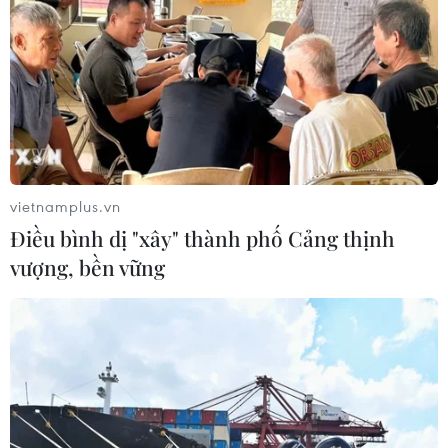
Sở hữu trí tuệ
Quy định sử dụng
RSS
Hỗ trợ
Ngôn ngữ
TTXVN
Dịch vụ tin
Quảng cáo
Liên hệ
vietnamplus.vn
Điều bình dị "xây" thành phố Cảng thịnh
vượng, bền vững
Giấy phép số: 1374/GP-BTTTT do Bộ Thông tin và Truyền thông
cấp ngày 11/9/2008.
Quảng cáo: Phó TBT Nguyễn Thị Tám: 093.5958688, Email:
tamvna@gmail.com
Điện thoại: (024) 39411349 - (024) 39411348, Fax: (024)
39411348
Email:
vietnamplus2008@gmail.com