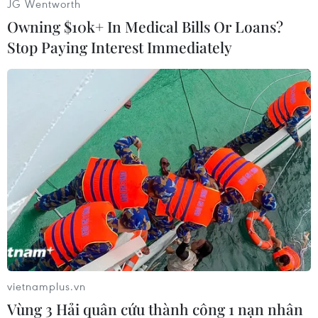
JG Wentworth
sự vụ. Cơ quan công an đang điều tra làm rõ thủ
Owning $10k+ In Medical Bills Or Loans?
phạm./.
Stop Paying Interest Immediately
Sơn Bách (Vietnam+)
vietnamplus.vn
Vùng 3 Hải quân cứu thành công 1 nạn nhân