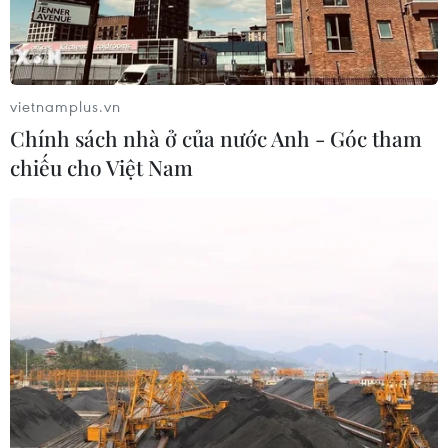
vietnamplus.vn
Chính sách nhà ở của nước Anh - Góc tham
chiếu cho Việt Nam
TP Hồ Chí Minh: Ngày hội 'Thiếu nhi vui
khỏe-Tiến bước lên Đoàn'
21/03/2022 08:01
Ngày hội nhằm tạo không khí vui tươi, sôi nổi giúp các
em thi đua, phấn đấu vươn lên trong học tập và rèn
luyện, tích cực tham gia hoạt động do Đoàn, Đội tổ
chức.