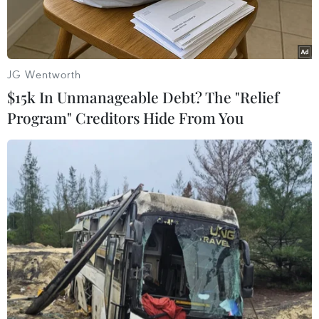
JG Wentworth
$15k In Unmanageable Debt? The "Relief
Program" Creditors Hide From You
Đối thoại trực tiếp và trực tuyến giữa Bí thư thứ nhất Trung ương
Đoàn với đoàn viên, thanh thiếu nhi năm 2022. (Ảnh: Minh
Đức/TTXVN)
Chiều 25/3, Ủy viên Trung ương Đảng, Bí thư
thứ Nhất Trung ương Đoàn Thanh niên Cộng
sản Hồ Chí Minh Nguyễn Anh Tuấn đã đối thoại
với đoàn viên, thanh niên, thiếu nhi trong và
ngoài nước với chủ đề "Khát vọng cống hiến, lẽ