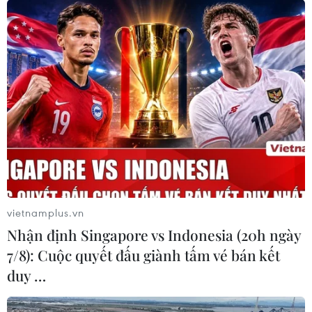
TIN LIÊN QUAN
vietnamplus.vn
Nhận định Singapore vs Indonesia (20h ngày
7/8): Cuộc quyết đấu giành tấm vé bán kết
duy …
Đoàn kết, phấn đấu vì hạnh phúc và sự
tiến bộ của thanh niên