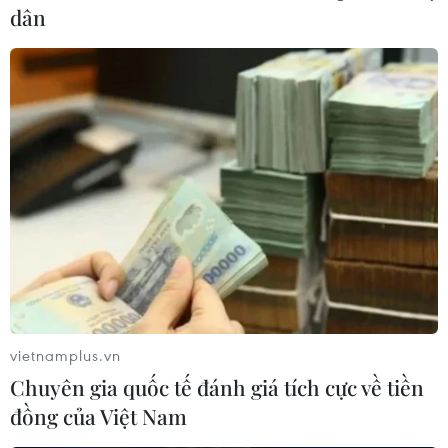
dân
#Đoàn Thanh niên Cộng sản
#Diễn đàn Trí thức trẻ
#hội nhập kinh tế
#khởi nghiệp
vietnamplus.vn
Theo dõi VietnamPlus
Chuyên gia quốc tế đánh giá tích cực về tiền
đồng của Việt Nam