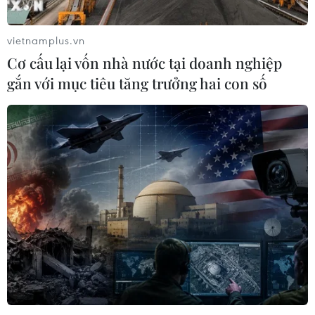
vietnamplus.vn
Cơ cấu lại vốn nhà nước tại doanh nghiệp
gắn với mục tiêu tăng trưởng hai con số
Phát huy sáng tạo ở thanh niên khơi nguồn
cảm hứng cho sáng tạo xã hội
22/03/2022 02:52