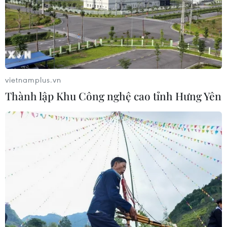
vietnamplus.vn
Thành lập Khu Công nghệ cao tỉnh Hưng Yên
TIN CÙNG CHUYÊN MỤC
7 học sinh đội tuyển Việt Nam đoạt
huy chương tại Olympic AI quốc tế
07/08/2026 15:27