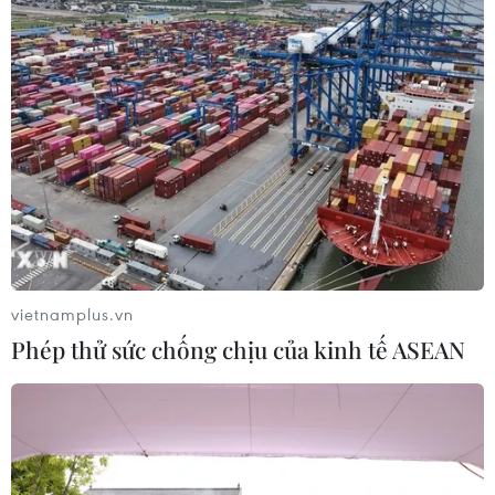
13/10/2021 04:42
Khắc ghi lời dạy của Bác, trong công cuộc đổi mới,
thanh niên luôn là người đi đầu trong sự nghiệp công
nghiệp hóa, hiện đại hóa đất nước vì mục tiêu dân
giàu, nước mạnh, dân chủ, công bằng, văn minh.
vietnamplus.vn
Phép thử sức chống chịu của kinh tế ASEAN