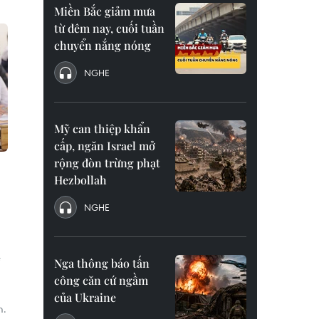
Miền Bắc giảm mưa
từ đêm nay, cuối tuần
chuyển nắng nóng
NGHE
Mỹ can thiệp khẩn
cấp, ngăn Israel mở
rộng đòn trừng phạt
Hezbollah
NGHE
ẹ
Nga thông báo tấn
công căn cứ ngầm
của Ukraine
m.