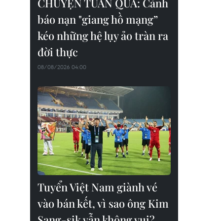
CHUYỆN TUẦN QUA: Cảnh
báo nạn "giang hồ mạng”
kéo những hệ lụy ảo tràn ra
đời thực
08/08/2026 04:00
Tuyển Việt Nam giành vé
vào bán kết, vì sao ông Kim
Sang-sik vẫn không vui?