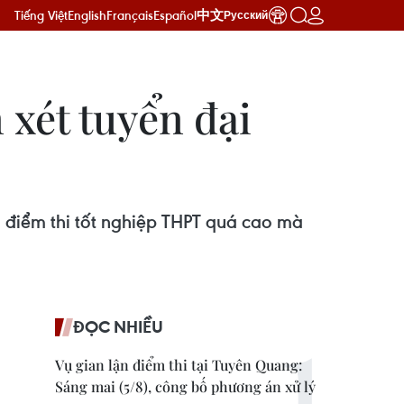
Tiếng Việt
English
Français
Español
中文
Русский
 xét tuyển đại
i điểm thi tốt nghiệp THPT quá cao mà
ĐỌC NHIỀU
Vụ gian lận điểm thi tại Tuyên Quang:
Sáng mai (5/8), công bố phương án xử lý