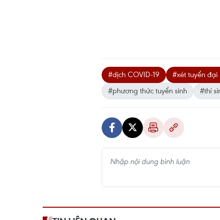
#dịch COVID-19
#xét tuyển đại
#phương thức tuyển sinh
#thí s