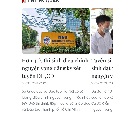
TIN LIÊN QUAN
Hơn 45% thí sinh điều chỉnh
Tuyển si
nguyện vọng đăng ký xét
sinh đạt 
tuyển ĐH,CĐ
nguyện v
05/09/2021 22:49
16/09/2021 02:
Sở Giáo dục và Đào tạo Hà Nội có số
Dù đạt tới 1
lượng điều chỉnh nguyện vọng nhiều nhất
của tổ hợp xé
(49.045 thí sinh), tiếp theo là Sở Giáo dục
đa 30 điểm, t
và Đào tạo Thành phố Hồ Chí Minh
nguyện vọng