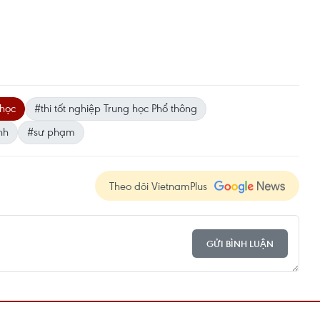
 học
#thi tốt nghiệp Trung học Phổ thông
inh
#sư phạm
Theo dõi VietnamPlus
GỬI BÌNH LUẬN