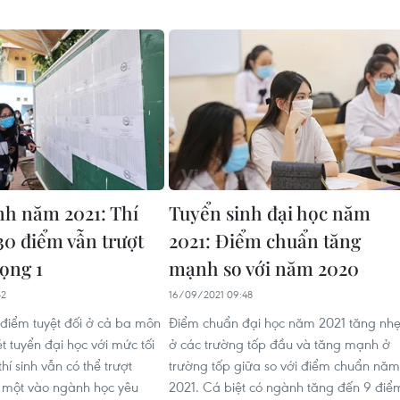
nh năm 2021: Thí
Tuyển sinh đại học năm
30 điểm vẫn trượt
2021: Điểm chuẩn tăng
ọng 1
mạnh so với năm 2020
42
16/09/2021 09:48
0 điểm tuyệt đối ở cả ba môn
Điểm chuẩn đại học năm 2021 tăng nh
t tuyển đại học với mức tối
ở các trường tốp đầu và tăng mạnh ở
hí sinh vẫn có thể trượt
trường tốp giữa so với điểm chuẩn năm
 một vào ngành học yêu
2021. Cá biệt có ngành tăng đến 9 điể