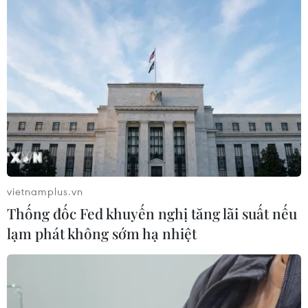
23/07/2026 12:53
Gắn kết cộng đồng, phát huy vai trò
của cộng đồng người Việt Nam tại
Nhật Bản
22/07/2026 14:44
Lượng kiều hối về Thành phố Hồ Chí
Minh giảm gần 23% sau nửa năm
vietnamplus.vn
22/07/2026 06:22
Thống đốc Fed khuyến nghị tăng lãi suất nếu
lạm phát không sớm hạ nhiệt
Ấm áp nghĩa tình của những cựu
chiến binh Việt Nam tại Đức
22/07/2026 03:14