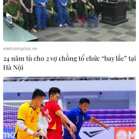
súng kiềm chế gây ra bạo lực tại Kabul, mở đường
thoát an toàn cho bất cứ ai lựa chọn rời đi, yêu cầu phụ
nữ hướng tới các khu vực được bảo vệ.
vietnamplus.vn
24 năm tù cho 2 vợ chồng tổ chức “bay lắc” tại
Hà Nội
Video lực lượng Taliban tiến vào