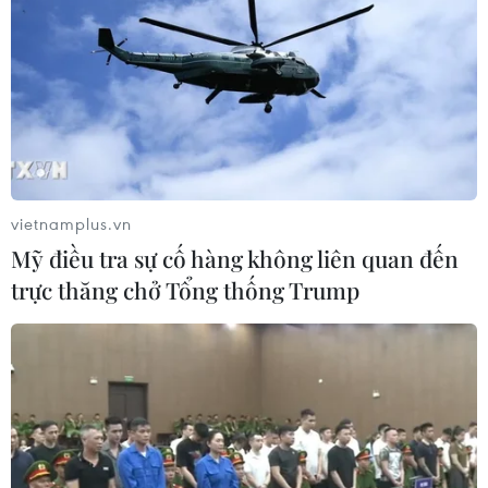
vietnamplus.vn
Mỹ điều tra sự cố hàng không liên quan đến
trực thăng chở Tổng thống Trump
Quân Taliban bắt đầu tiến vào thủ đô của
Afghanistan từ mọi ngả
15/08/2021 08:02
Một thủ lĩnh Taliban cho biết đã ra lệnh cho các tay