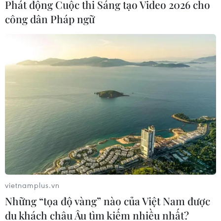
Phát động Cuộc thi Sáng tạo Video 2026 cho
công dân Pháp ngữ
Al Arabiya: Afghanistan sẽ có chính phủ
chuyển tiếp trong vài giờ tới
15/08/2021 11:40
Kênh truyền hình Al Arabiya xác nhận thông tin phái
đoàn Taliban đến Phủ Tổng thống Afghanistan để đàm
phán, đồng thời cho biết “chính phủ chuyển tiếp sẽ được
thành lập trong vài giờ tới."
vietnamplus.vn
Những “tọa độ vàng” nào của Việt Nam được
du khách châu Âu tìm kiếm nhiều nhất?