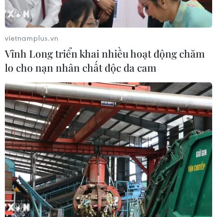
Lao động Việt Nam dũng cảm
cứu người trong động đất
Kumamoto
vietnamplus.vn
29/07/2026 07:41
Vĩnh Long triển khai nhiều hoạt động chăm
lo cho nạn nhân chất độc da cam
Động đất tại Nhật Bản: Các cơ quan
đại diện Việt Nam khẩn trương bảo
hộ công dân
29/07/2026 07:21
Động đất tại Nhật Bản: Một lao động
Việt Nam thiệt mạng tại Kumamoto
29/07/2026 03:04