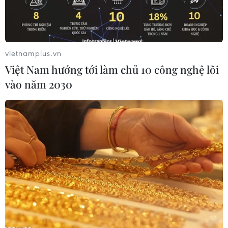
vietnamplus.vn
Việt Nam hướng tới làm chủ 10 công nghệ lõi
vào năm 2030
Lực lượng an ninh Afghanistan gác tại một chốt kiểm soát dọc
tuyến đường vào thủ đô Kabul, ngày 14/8/2021. (Ảnh:
AFP/TTXVN)
Ngày 15/8/2021, liên quan đến tình hình công
dân Việt Nam tại Afghanistan, thông tin từ Bộ
Ngoại giao cho biết: Trong bối cảnh tình hình
Afghanistan ngày càng diễn biến phức tạp, Bộ