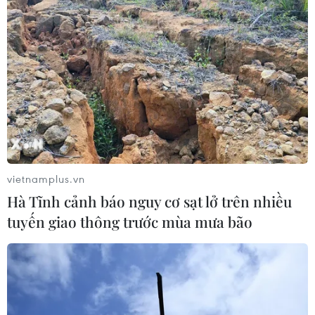
vietnamplus.vn
Anh, Australia, Séc khẩn trương sơ tán
Hà Tĩnh cảnh báo nguy cơ sạt lở trên nhiều
công dân khỏi Afghanistan
tuyến giao thông trước mùa mưa bão
15/08/2021 07:08
Các máy bay của quân đội Australia sẽ đến Kabul sớm
nhất là trong tuần này để bắt đầu quá trình sơ tán với
sự phối hợp của lực lượng an ninh Mỹ và Anh.