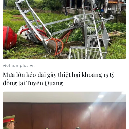
Phát biểu tại Qatar trong khuôn khổ phái đoàn đàm
phán Taliban, người phát ngôn Taliban cho biết: "Trong
vài ngày tới, chúng tôi muốn có một sự chuyển giao
(quyền lực) hòa bình."
vietnamplus.vn
Mưa lớn kéo dài gây thiệt hại khoảng 15 tỷ
đồng tại Tuyên Quang