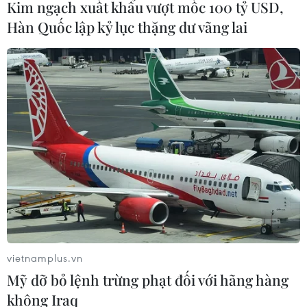
Kim ngạch xuất khẩu vượt mốc 100 tỷ USD,
Hàn Quốc lập kỷ lục thặng dư vãng lai
vietnamplus.vn
Mỹ dỡ bỏ lệnh trừng phạt đối với hãng hàng
không Iraq