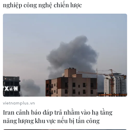
+84 936 061996 (Zalo, Viber), số điện thoại cố
nghiệp công nghệ chiến lược
định +92 51 2655785/87 hoặc tổng đài Bảo hộ
công dân của Cục Lãnh sự, Bộ Ngoại giao +84
981 848484./.
(TTXVN/Vietnam+)
vietnamplus.vn
Iran cảnh báo đáp trả nhằm vào hạ tầng
năng lượng khu vực nếu bị tấn công