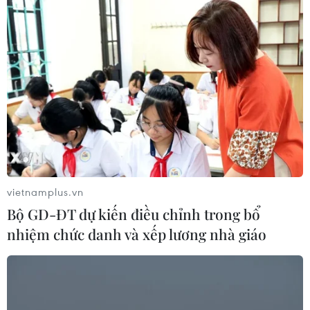
TIN CÙNG CHUYÊN MỤC
ASC 2026: Tiếp lửa đam mê khoa học
cho thế hệ trẻ Việt Nam
04/08/2026 14:08
Nghị quyết của Bộ Chính trị về công
tác người Việt Nam ở nước ngoài
vietnamplus.vn
04/08/2026 12:08
Bộ GD-ĐT dự kiến điều chỉnh trong bổ
nhiệm chức danh và xếp lương nhà giáo
Việt Nam tham dự Trại hè Khoa học
châu Á 2026 tại Hong Kong
03/08/2026 10:14