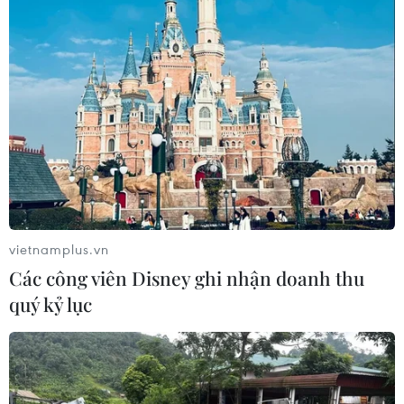
vietnamplus.vn
Các công viên Disney ghi nhận doanh thu
quý kỷ lục
Taliban muốn chuyển giao quyền lực êm
đềm trong "vài ngày tới"
15/08/2021 12:59