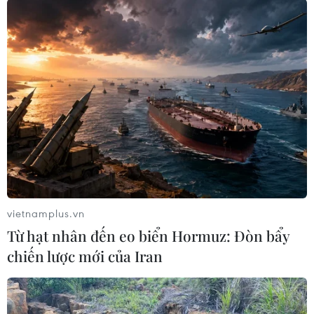
#Bộ Ngoại giao
#Đại sứ quán Việt Nam
#Bảo hộ công dân
#Taliban
#Công dân Việt Nam
#Đường dây nóng
Afghanistan
Theo dõi VietnamPlus
vietnamplus.vn
Từ hạt nhân đến eo biển Hormuz: Đòn bẩy
chiến lược mới của Iran
TIN LIÊN QUAN