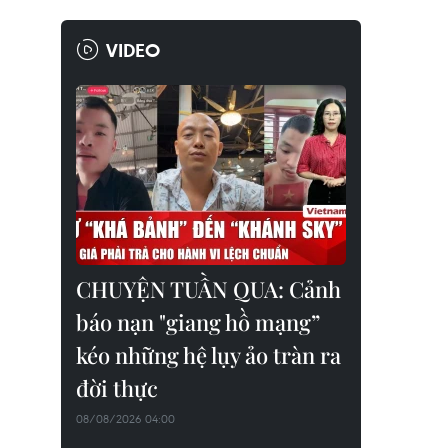
VIDEO
CHUYỆN TUẦN QUA: Cảnh
báo nạn "giang hồ mạng”
kéo những hệ lụy ảo tràn ra
đời thực
08/08/2026 04:00