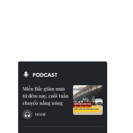
PODCAST
Miền Bắc giảm mưa
từ đêm nay, cuối tuần
chuyển nắng nóng
NGHE