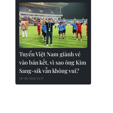
Tuyển Việt Nam giành vé
vào bán kết, vì sao ông Kim
Sang-sik vẫn không vui?
08/08/2026 03:37