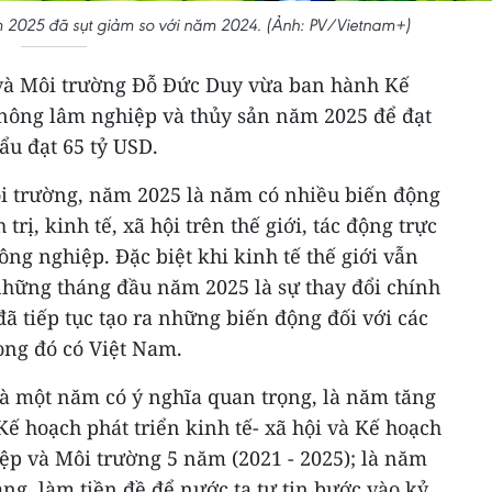
 2025 đã sụt giảm so với năm 2024. (Ảnh: PV/Vietnam+)
và Môi trường Đỗ Đức Duy vừa ban hành Kế
nông lâm nghiệp và thủy sản năm 2025 để đạt
ẩu đạt 65 tỷ USD.
i trường, năm 2025 là năm có nhiều biến động
rị, kinh tế, xã hội trên thế giới, tác động trực
ông nghiệp. Đặc biệt khi kinh tế thế giới vẫn
hững tháng đầu năm 2025 là sự thay đổi chính
ã tiếp tục tạo ra những biến động đối với các
rong đó có Việt Nam.
à một năm có ý nghĩa quan trọng, là năm tăng
Kế hoạch phát triển kinh tế- xã hội và Kế hoạch
ệp và Môi trường 5 năm (2021 - 2025); là năm
ảng, làm tiền đề để nước ta tự tin bước vào kỷ