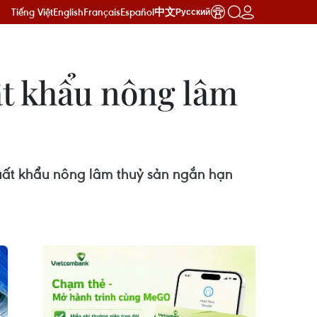
Tiếng Việt
English
Français
Español
中文
Русский
ất khẩu nông lâm
uất khẩu nông lâm thuỷ sản ngắn hạn