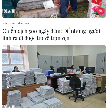
vietnamplus.vn
Chiến dịch 500 ngày đêm: Để những người
lính ra đi được trở về trọn vẹn
TIN CÙNG CHUYÊN MỤC
Mỹ phát tín hiệu ủng hộ ổn định
đồng won của Hàn Quốc
05/08/2026 23:26
Nhật Bản: Nội các thông qua chính