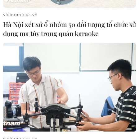
Trung Quốc áp dụng quy định mới
về xử lý hình sự người vị thành niên
vietnamplus.vn
02/08/2026 12:56
Hà Nội xét xử ổ nhóm 50 đối tượng tổ chức sử
dụng ma túy trong quán karaoke
Trung Quốc đề ra mục tiêu phát
triển sở hữu trí tuệ đến năm 2030
02/08/2026 11:17
Hàn Quốc ghi nhận mức nhiệt cao kỷ
lục 42,5 độ C tại thành phố Yangsan
02/08/2026 07:52
Nhật Bản điều chỉnh chính sách
vietnamplus.vn