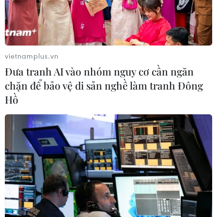
31/08/2018 00:23
Trung Quốc và Ấn Độ đang đàm phán để nâng cấp một
thỏa thuận quân sự 12 năm tuổi, đồng thời thiết lập một
đường dây nóng giữa hai bộ quốc phòng.
vietnamplus.vn
Đưa tranh AI vào nhóm nguy cơ cần ngăn
chặn để bảo vệ di sản nghề làm tranh Đông
Hồ