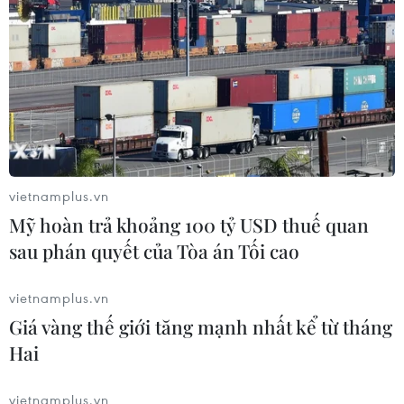
vietnamplus.vn
Mỹ hoàn trả khoảng 100 tỷ USD thuế quan
sau phán quyết của Tòa án Tối cao
vietnamplus.vn
Bộ trưởng Quốc phòng Ấn Độ Nirmala Sitharaman. (Ảnh:
Giá vàng thế giới tăng mạnh nhất kể từ tháng
AFP/TTXVN)
Hai
Bộ trưởng Quốc phòng Ấn Độ Nirmala
Sitharaman ngày 11/11 kêu gọi đối thoại giữa
vietnamplus.vn