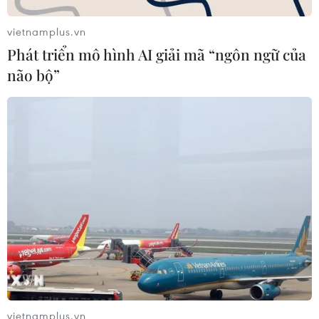
vietnamplus.vn
Phát triển mô hình AI giải mã “ngôn ngữ của
não bộ”
Giới chức an ninh Ấn Độ-Trung Quốc họp
cấp cao đầu tiên
23/10/2018 06:23
Ấn Độ và Trung Quốc đã ký thỏa thuận đầu tiên về hợp
tác an ninh, theo đó hai bên nhất trí tăng cường hỗ trợ
nhau trong cuộc chiến chống khủng bố và tội phạm có
tổ chức.
vietnamplus.vn