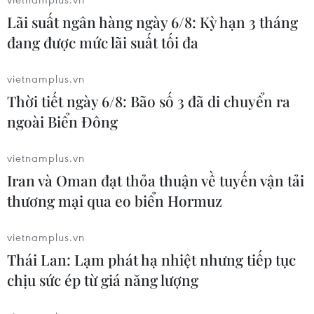
tranh chấp biên giới và sự hiện diện của các lực
Lãi suất ngân hàng ngày 6/8: Kỳ hạn 3 tháng
lượng Ấn Độ và Trung Quốc ở Ấn Độ Dương, có
đang được mức lãi suất tối đa
thể được giải quyết thông qua đối thoại liên tục.
vietnamplus.vn
Bà nói: "Cạnh tranh là điều bình thường, nhưng
Thời tiết ngày 6/8: Bão số 3 đã di chuyển ra
không được biến thành xung đột. Không được
ngoài Biển Đông
để những bất đồng trở thành tranh chấp. Giải
pháp nằm ở đối thoại, trong sự can dự hòa bình.
vietnamplus.vn
Nhưng để đạt được điều này cần có sự tin cậy
Iran và Oman đạt thỏa thuận về tuyến vận tải
lẫn nhau."
thương mại qua eo biển Hormuz
Bà Sitharaman đồng thời lưu ý cần phải tôn
trọng những vấn đề nhạy cảm ở mỗi nước và
vietnamplus.vn
giải quyết thông qua đối thoại.
Thái Lan: Lạm phát hạ nhiệt nhưng tiếp tục
Cũng theo quan chức này, Ấn Độ và Trung Quốc
chịu sức ép từ giá năng lượng
là những cỗ máy thúc đẩy sự tăng trưởng của cả