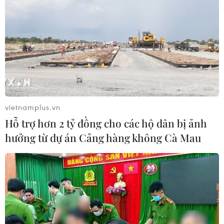
vietnamplus.vn
Hỗ trợ hơn 2 tỷ đồng cho các hộ dân bị ảnh
hưởng từ dự án Cảng hàng không Cà Mau
Thủ tướng Modi: Ấn Độ và Trung Quốc
hiểu nhau nhiều hơn
12/08/2018 23:57
Thủ tướng Ấn Độ Narendra Modi cho biết nước này và
Trung Quốc hiểu nhau nhiều hơn sau các cuộc gặp giữa