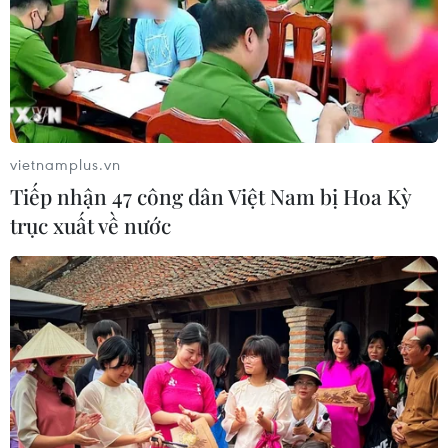
ông và Chủ tịch nước Trung Quốc Tập Cận Bình.
vietnamplus.vn
Tiếp nhận 47 công dân Việt Nam bị Hoa Kỳ
trục xuất về nước
Ấn Độ, Trung Quốc đàm phán thiết lập
đường dây nóng quốc phòng