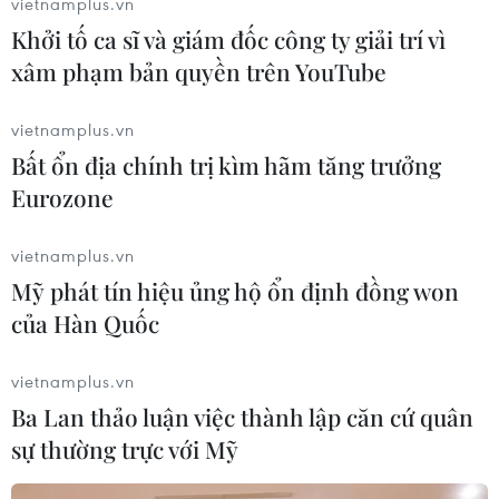
thế giới, và sự nổi lên của hai nước này sẽ mở
vietnamplus.vn
đường cho một châu Á trỗi dậy. Bà nhấn mạnh:
Khởi tố ca sĩ và giám đốc công ty giải trí vì
"Hòa bình, an ninh và phát triển ở châu Á là
xâm phạm bản quyền trên YouTube
điều khả thi nếu Ấn Độ và Trung Quốc phát
triển"./.
vietnamplus.vn
Bất ổn địa chính trị kìm hãm tăng trưởng
(Vietnam+)
Eurozone
vietnamplus.vn
Mỹ phát tín hiệu ủng hộ ổn định đồng won
của Hàn Quốc
vietnamplus.vn
Ba Lan thảo luận việc thành lập căn cứ quân
sự thường trực với Mỹ