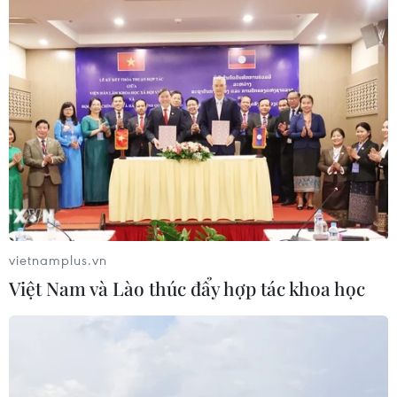
#Khách sạn
#Ấn Độ-Trung Quốc
#Bộ trưởng Quốc phòng Ấn Độ
#Nirmala Sitharaman
#tin tức thời sự
#tin tức hot
#thời sự thế giới
#VietnamPlus
Ấn Độ
Trung Quốc
Theo dõi VietnamPlus
vietnamplus.vn
Việt Nam và Lào thúc đẩy hợp tác khoa học
TIN LIÊN QUAN