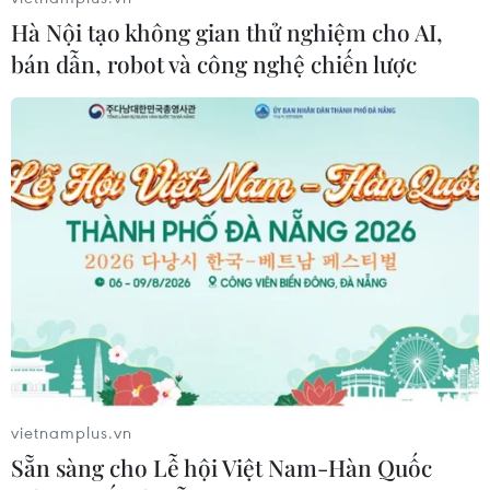
năng lượng hạt nhân
Hà Nội tạo không gian thử nghiệm cho AI,
01/08/2026 15:02
bán dẫn, robot và công nghệ chiến lược
Xem thêm
CƠ QUAN CHỦ QUẢN: THÔNG TẤN XÃ VIỆT NAM
Tổng Biên tập: TRẦN TIẾN DUẨN
Phó Tổng Biên tập: NGUYỄN THỊ TÁM, KHÚC THANH
THỦY
vietnamplus.vn
Sẵn sàng cho Lễ hội Việt Nam-Hàn Quốc
Sở hữu trí tuệ
Quy định sử dụng