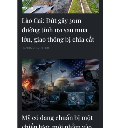
Lào Cai: Đứt gãy 30m
đường tỉnh 161 sau mưa
lớn, giao thông bị chia cắt
07/08/2026 10:08
Mỹ có đang chuẩn bị một
chiến lược mới nhằm vào