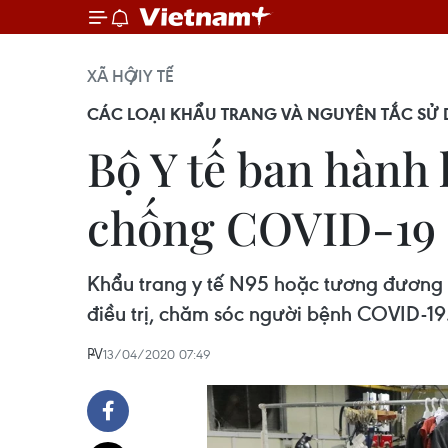
XÃ HỘI
Y TẾ
CÁC LOẠI KHẨU TRANG VÀ NGUYÊN TẮC SỬ
Bộ Y tế ban hành
chống COVID-19
Khẩu trang y tế N95 hoặc tương đương ch
điều trị, chăm sóc người bệnh COVID-19
PV
13/04/2020 07:49