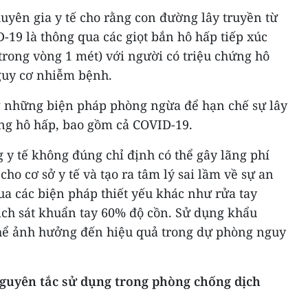
huyên gia y tế cho rằng con đường lây truyền từ
19 là thông qua các giọt bắn hô hấp tiếp xúc
(trong vòng 1 mét) với người có triệu chứng hô
nguy cơ nhiễm bệnh.
g những biện pháp phòng ngừa để hạn chế sự lây
ng hô hấp, bao gồm cả COVID-19.
g y tế không đúng chỉ định có thể gây lãng phí
ho cơ sở y tế và tạo ra tâm lý sai lầm về sự an
ua các biện pháp thiết yếu khác như rửa tay
ch sát khuẩn tay 60% độ cồn. Sử dụng khẩu
hể ảnh hưởng đến hiệu quả trong dự phòng nguy
nguyên tắc sử dụng trong phòng chống dịch