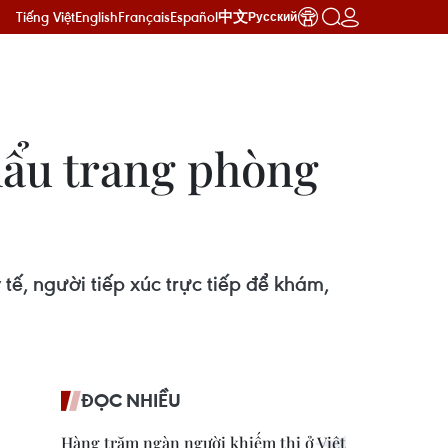
Tiếng Việt
English
Français
Español
中文
Русский
hẩu trang phòng
tế, người tiếp xúc trực tiếp để khám,
ĐỌC NHIỀU
Hàng trăm ngàn người khiếm thị ở Việt