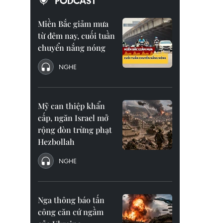
PODCAST
Miền Bắc giảm mưa
từ đêm nay, cuối tuần
chuyển nắng nóng
NGHE
Mỹ can thiệp khẩn
cấp, ngăn Israel mở
rộng đòn trừng phạt
Hezbollah
NGHE
Nga thông báo tấn
công căn cứ ngầm