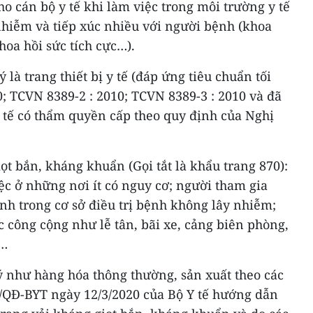
ho cán bộ y tế khi làm việc trong môi trường y tế
nhiễm và tiếp xúc nhiều với người bệnh (khoa
hoa hồi sức tích cực…).
 là trang thiết bị y tế (đáp ứng tiêu chuẩn tối
0; TCVN 8389-2 : 2010; TCVN 8389-3 : 2010 và đã
 tế có thẩm quyền cấp theo quy định của Nghị
ọt bắn, kháng khuẩn (Gọi tắt là khẩu trang 870):
ệc ở những nơi ít có nguy cơ; người tham gia
nh trong cơ sở điều trị bệnh không lây nhiễm;
 công cộng như lễ tân, bãi xe, cảng biên phòng,
g…
ý như hàng hóa thông thường, sản xuất theo các
0/QĐ-BYT ngày 12/3/2020 của Bộ Y tế hướng dẫn