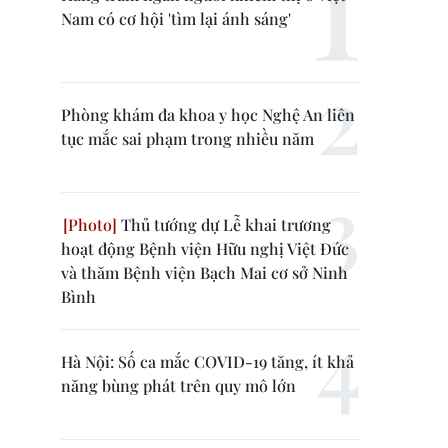
Nam có cơ hội 'tìm lại ánh sáng'
Phòng khám đa khoa y học Nghệ An liên
tục mắc sai phạm trong nhiều năm
Thủ tướng dự Lễ khai trương
hoạt động Bệnh viện Hữu nghị Việt Đức
và thăm Bệnh viện Bạch Mai cơ sở Ninh
Bình
Hà Nội: Số ca mắc COVID-19 tăng, ít khả
năng bùng phát trên quy mô lớn