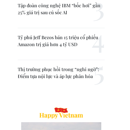
Tập đoàn công nghệ IBM “bốc hơi” gần
25% giá trị sau cú sốc AI
Tỷ phú Jeff Bezos bán 15 triệu cổ phiếu
Amazon trị giá hơn 4 tỷ USD
Thị trường phục hồi trong “nghi ngờ”:
Điểm tựa nội lực và áp lực phân hóa