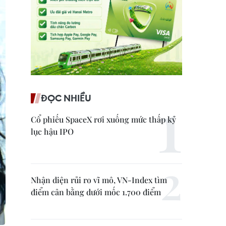
ĐỌC NHIỀU
Cổ phiếu SpaceX rơi xuống mức thấp kỷ
lục hậu IPO
Nhận diện rủi ro vĩ mô, VN-Index tìm
điểm cân bằng dưới mốc 1.700 điểm