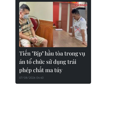
Tiến "Bịp" hầu tòa trong vụ
án tổ chức sử dụng trái
phép chất ma túy
07/08/2026 04:40