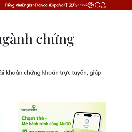
Tiếng Việt
English
Français
Español
中文
Русский
 ngành chứng
ài khoản chứng khoán trực tuyến, giúp