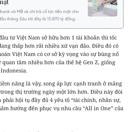
 mặt
ank và MB sẽ chi trả cổ tức tiền mặt cho
u tháng Sáu tới đây là 15.870 tỷ đồng.
ầu tư Việt Nam sở hữu hơn 1 tài khoản thì tốc
đang thấp hơn rất nhiều xứ vạn đảo. Điều đó có
oán Việt Nam có cơ sở kỳ vọng vào sự bùng nổ
sự quan tâm nhiều hơn của thế hệ Gen Z, giống
 Indonesia.
tiềm năng là vậy, song áp lực cạnh tranh ở mảng
trong thị trường ngày một lớn hơn. Điều này đòi
phải hội tụ đầy đủ 4 yếu tố “tài chính, nhân sự,
hằm hướng đến phục vụ nhu cầu “All in One” của