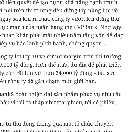
 tố tiên quyết để tạo dựng khả năng cạnh tranh
i nổi trên thị trường đều đứng tốp năng lực về
gay sau khi ra mắt, công ty vươn lên đứng thứ
m lực mạnh của ngân hàng mẹ - VPBank. Nhờ vậy,
 khoán khác phải mất nhiều năm tăng vốn để đáp
iệp vụ bảo lãnh phát hành, chứng quyền…
g ty lọt tốp 10 về dư nợ margin trên thị trường
 9.000 tỷ đồng. Hơn thế nữa, dư địa để phát triển
y còn rất lớn với hơn 24.000 tỷ đồng – tạo sức
iều công ty đã gần chạm mức giới hạn.
BankS hoàn thiện dải sản phẩm phục vụ nhu cầu
ẩu vị rủi ro thấp như trái phiếu, tới cổ phiếu,
ầu tư thụ động thông qua một tổ chức chuyên
, VPBankS phát triển thêm sản phẩm mới như