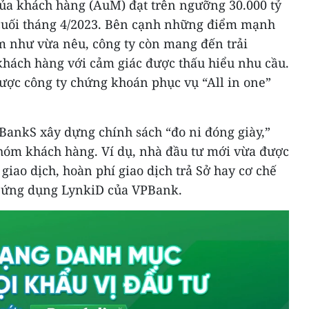
của khách hàng (AuM) đạt trên ngưỡng 30.000 tỷ
 cuối tháng 4/2023. Bên cạnh những điểm mạnh
m như vừa nêu, công ty còn mang đến trải
hách hàng với cảm giác được thấu hiểu nhu cầu.
ược công ty chứng khoán phục vụ “All in one”
BankS xây dựng chính sách “đo ni đóng giày,”
hóm khách hàng. Ví dụ, nhà đầu tư mới vừa được
iao dịch, hoàn phí giao dịch trả Sở hay cơ chế
n ứng dụng LynkiD của VPBank.