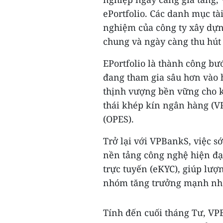
ePortfolio. Các danh mục t
nghiệm của công ty xây dựng
chung và ngày càng thu hút
EPortfolio là thành công b
đang tham gia sâu hơn vào h
thịnh vượng bền vững cho k
thái khép kín ngân hàng (
(OPES).
Trở lại với VPBankS, việc s
nền tảng công nghệ hiện đ
trực tuyến (eKYC), giúp lư
nhóm tăng trưởng mạnh nhấ
Tính đến cuối tháng Tư, VP