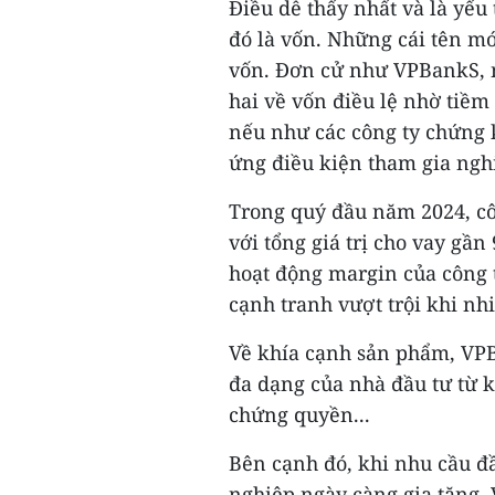
Điều dễ thấy nhất và là yếu
đó là vốn. Những cái tên mớ
vốn. Đơn cử như VPBankS, n
hai về vốn điều lệ nhờ tiề
nếu như các công ty chứng
ứng điều kiện tham gia ngh
Trong quý đầu năm 2024, côn
với tổng giá trị cho vay gần
hoạt động margin của công t
cạnh tranh vượt trội khi nh
Về khía cạnh sản phẩm, VP
đa dạng của nhà đầu tư từ kh
chứng quyền...
Bên cạnh đó, khi nhu cầu đ
nghiệp ngày càng gia tăng