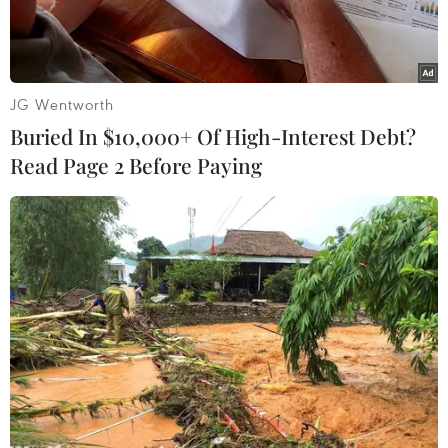
JG Wentworth
Buried In $10,000+ Of High-Interest Debt?
Read Page 2 Before Paying
(Nguồn: Inhabitat)
Dù bị phủ bóng bởi lo ngại nguy cơ chính quyền
mới ở Mỹ thay đổi chính sách trong vấn đề
chống biến đổi khí hậu, Hội nghị lần thứ 22 các
bên tham gia Công ước khung của Liên hợp