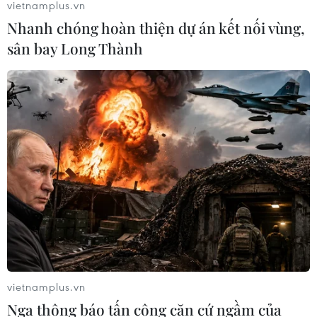
vietnamplus.vn
Nhanh chóng hoàn thiện dự án kết nối vùng,
sân bay Long Thành
COP22 cam kết hỗ trợ 23 triệu USD cho
các nước đang phát triển
17/11/2016 04:30
EU và 8 quốc gia khác đã cam kết 23 triệu USD hỗ trợ
chuyển giao công nghệ cho các nước đang phát triển
giúp đáp ứng các mục tiêu về giảm thiểu và thích ứng
với biến đối khí hậu.
vietnamplus.vn
Nga thông báo tấn công căn cứ ngầm của