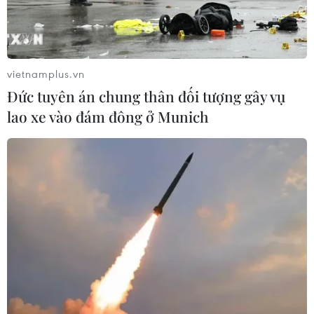
Quỹ Ray C. Anderson cũng cam kết cung cấp tài
chính cho các giải pháp khí hậu cải tiến và
nghiên cứu nhằm chống biến đổi khí hậu. Quỹ
Ray C. Anderson còn treo thưởng 500.000 USD
vietnamplus.vn
cho Dự án Drawdown, một sáng kiến nghiên
Đức tuyên án chung thân đối tượng gây vụ
cứu tập trung tìm cách đảo ngược sự nóng lên
lao xe vào đám đông ở Munich
toàn cầu.
Liên minh châu Âu (EU) và 8 quốc gia khác
(gồm Mỹ, Canada, Đan Mạch, Đức, Italy, Nhật
Bản, Hàn Quốc và Thụy Sĩ) đã cam kết 23 triệu
USD hỗ trợ chuyển giao công nghệ cho các nước
đang phát triển giúp đáp ứng các mục tiêu về
giảm thiểu và thích ứng với biến đối khí hậu.
Việc thúc đẩy phát triển công nghệ sạch và
xanh, cùng các hỗ trợ tài chính sẽ có vai trò
quan trọng đối với việc thực thi các mục tiêu đặt