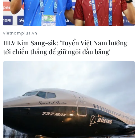
Sáng kiến Đối tác Đóng góp quốc gia tự quyết định
(NDC) nhằm thúc đẩy hợp tác hiệu quả trong việc thực
thi Hiệp định Paris về chống biến đổi khí hậu đã được
42 quốc gia ký kết ngày 15/11.
vietnamplus.vn
HLV Kim Sang-sik: 'Tuyển Việt Nam hướng
tới chiến thắng để giữ ngôi đầu bảng'