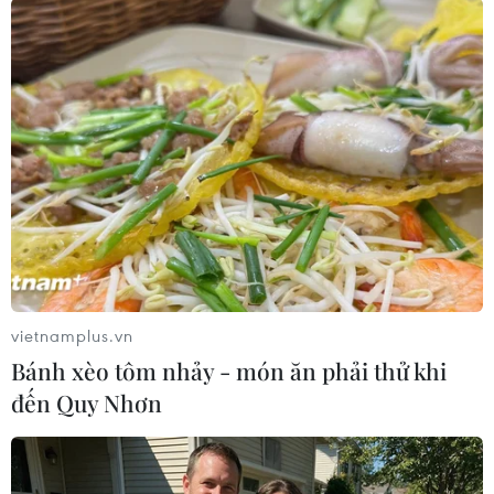
trạng mất mùa nghiêm trọng, an ninh lương
thực trong tình trạng cực kỳ nguy hiểm. Nếu
không hành động ngay có thể hủy hoại các tiến
bộ kinh tế mà một số quốc gia khu vực vừa đạt
được.
Chính vì vậy, tổ chức hội nghị COP22, Liên hợp
quốc (LHQ) đặt mục tiêu quyên góp 100 tỷ
USD/năm từ nay đến năm 2020 nhằm giúp châu
Phi tăng cường thích ứng với biến đổi khí hậu.
Hội nghị được kỳ vọng là “hội nghị của hành
vietnamplus.vn
động”, trong đó các nước phát triển gia tăng hỗ
Bánh xèo tôm nhảy - món ăn phải thử khi
trợ tài chính giúp "lục địa Đen" trong cuộc chiến
đến Quy Nhơn
chống biến đổi khí hậu.
Tuy nhiên, kết quả cuộc bầu cử tổng thống Mỹ,
với chiến thắng thuộc về ứng cử viên đảng Cộng