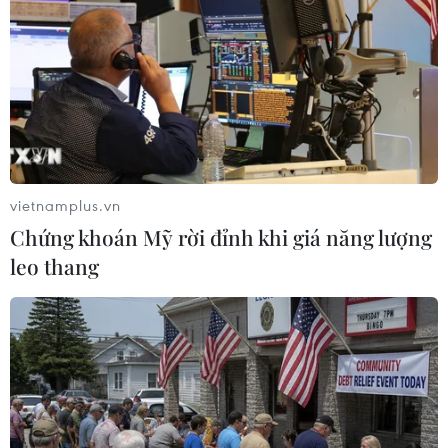
trưởng Mỹ John Kerry đã lên tiếng trấn an cộng
đồng quốc tế, khẳng định rằng các cam kết khí
hậu của Washington sẽ “không thể bị đảo
ngược.”
Ông nhấn mạnh các lực lượng thị trường, chứ
không phải chính trị, sẽ quyết định tương lai
năng lượng của thế giới.
vietnamplus.vn
Sau 10 ngày nhóm họp, hội nghị đã ra Tuyên bố
Chứng khoán Mỹ rời đỉnh khi giá năng lượng
chung kêu gọi cam kết chính trị cao nhất trong
leo thang
cuộc chiến chống biến đổi khí hậu, coi đây là
một vấn đề ưu tiên khẩn cấp. Tuyên bố ngắn
gọn của hội nghị đã gửi đi thông điệp về một sự
chuyển hướng sang một kỷ nguyên mới thực thi
và hành động về khí hậu và phát triển bền
vững.