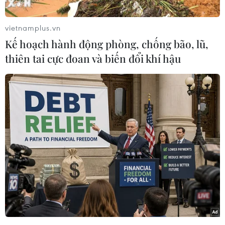
quốc về biến đổi khí hậu (COP22) tại thành phố
Marrakech của Maroc đã kết thúc tốt đẹp với
vietnamplus.vn
việc đạt tất cả mục tiêu đề ra, thậm chí vượt
Kế hoạch hành động phòng, chống bão, lũ,
trên kỳ vọng.
thiên tai cực đoan và biến đổi khí hậu
Có thể nói COP22 đã tạo ra một “bước ngoặt”
trong việc huy động các sáng kiến chống biến
đổi khí hậu toàn cầu và hướng tới mục tiêu biến
Hiệp định Paris lịch sử thành hành động cụ thể.
Kỳ vọng to lớn
Năm 2001, Hiệp ước Marrakech đã mở đường
cho sự ra đời của Cơ chế Phát triển Sạch (CM),
được thiết kế nhằm cung cấp các hỗ trợ tài
chính và công nghệ để giúp các nước đang phát
triển ứng phó với các tác động của biến đổi khí