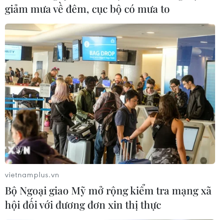
Thành quả quan trọng nhất của COP22 là thông
giảm mưa về đêm, cục bộ có mưa to
qua chương trình hành động thực thi Hiệp định
Paris. Trong khuôn khổ COP22, Hội nghị lần thứ
nhất các bên tham gia Hiệp định Paris (CAM1)
đã được triệu tập, thảo luận tất cả các vấn đề
lớn trong Hiệp định và thông qua chương trình
hành động chung. Đây là bước đi đặc biệt có ý
nghĩa, tạo sự khởi đầu vững chắc cho việc thực
thi Hiệp định.
Kết thúc 10 ngày họp sôi nổi, COP22 đã chứng tỏ
là một hội nghị hoàn toàn khác trước, với
những cam kết mạnh mẽ và thiết thực ở mọi
cấp độ. Sự có mặt của hơn 70 nguyên thủ quốc
vietnamplus.vn
gia trên thế giới cũng phần nào cho thấy điều
Bộ Ngoại giao Mỹ mở rộng kiểm tra mạng xã
đó.
hội đối với đương đơn xin thị thực
Những cam kết cụ thể cùng các tuyên bố và kêu