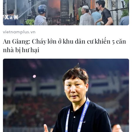
vietnamplus.vn
An Giang: Cháy lớn ở khu dân cư khiến 5 căn
nhà bị hư hại