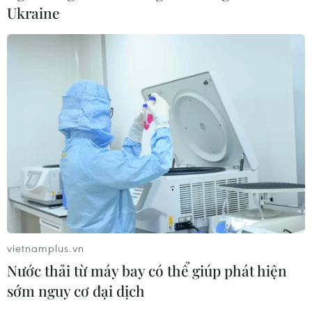
Ukraine
Hội nghị COP22 ra tuyên bố kêu gọi cam
kết chính trị cao nhất
18/11/2016 03:53
Hội nghị COP22 ngày 17/11 đã kết thúc sớm hơn dự kiến
một ngày bằng việc thông qua một tuyên bố kêu gọi
vietnamplus.vn
cam kết chính trị cao nhất và đoàn kết trong cuộc chiến
Nước thải từ máy bay có thể giúp phát hiện
chống biến đổi khí hậu.
sớm nguy cơ đại dịch