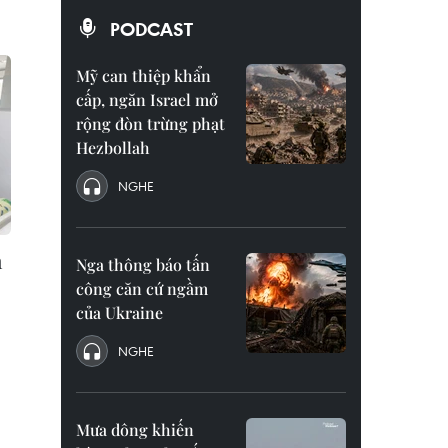
PODCAST
Mỹ can thiệp khẩn
cấp, ngăn Israel mở
rộng đòn trừng phạt
Hezbollah
NGHE
h
Nga thông báo tấn
công căn cứ ngầm
của Ukraine
NGHE
Mưa dông khiến