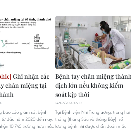
Ghi nhận các
Bệnh tay chân miệng thàn
ay chân miệng tại
dịch lớn nếu không kiểm
thành
soát kịp thời
30
14/07/2020 09:12
g báo cáo giám sát bệnh
Tại Bệnh viện Nhi Trung ương, trong hai
, từ đầu năm 2020 đến nay,
tháng (tháng Sáu và tháng Bảy), số
nhận 10.745 trường hợp mắc
lượng bệnh nhi được chẩn đoán mắc