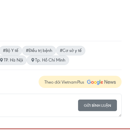
#Bộ Y tế
#Điều trị bệnh
#Cơ sở y tế
TP. Hà Nội
Tp. Hồ Chí Minh
Theo dõi VietnamPlus
GỬI BÌNH LUẬN