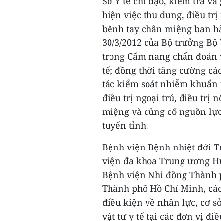
Sở Y tế chỉ đạo, kiểm tra v
hiện việc thu dung, điều tr
bệnh tay chân miệng ban h
30/3/2012 của Bộ trưởng Bộ
trong Cẩm nang chẩn đoán v
tế; đồng thời tăng cường c
tác kiểm soát nhiễm khuẩn t
điều trị ngoại trú, điều trị 
miệng và củng cố nguồn lực
tuyến tỉnh.
Bệnh viện Bệnh nhiệt đới 
viện đa khoa Trung ương Hu
Bệnh viện Nhi đồng Thành 
Thành phố Hồ Chí Minh, các 
điều kiện về nhân lực, cơ sở 
vật tư y tế tại các đơn vị đ