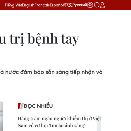
Tiếng Việt
English
Français
Español
中文
Русский
u trị bệnh tay
 cả nước đảm bảo sẵn sàng tiếp nhận và
ĐỌC NHIỀU
Hàng trăm ngàn người khiếm thị ở Việt
Nam có cơ hội 'tìm lại ánh sáng'