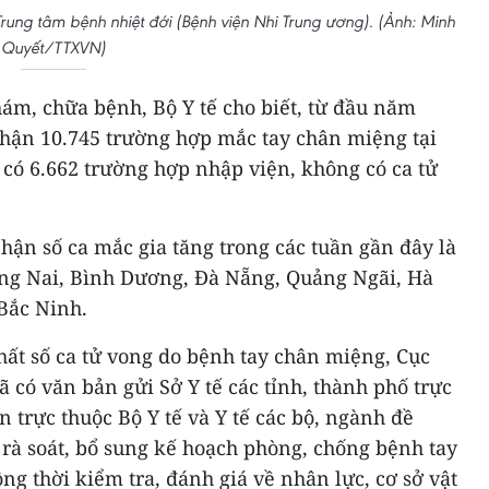
i Trung tâm bệnh nhiệt đới (Bệnh viện Nhi Trung ương). (Ảnh: Minh
Quyết/TTXVN)
ám, chữa bệnh, Bộ Y tế cho biết, từ đầu năm
nhận 10.745 trường hợp mắc tay chân miệng tại
ó có 6.662 trường hợp nhập viện, không có ca tử
nhận số ca mắc gia tăng trong các tuần gần đây là
ng Nai, Bình Dương, Đà Nẵng, Quảng Ngãi, Hà
Bắc Ninh.
ất số ca tử vong do bệnh tay chân miệng, Cục
có văn bản gửi Sở Y tế các tỉnh, thành phố trực
 trực thuộc Bộ Y tế và Y tế các bộ, ngành đề
c rà soát, bổ sung kế hoạch phòng, chống bệnh tay
ng thời kiểm tra, đánh giá về nhân lực, cơ sở vật