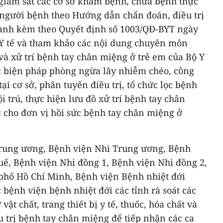
à giám sát các cơ sở khám bệnh, chữa bệnh thực
ị người bệnh theo Hướng dẫn chẩn đoán, điều trị
ành kèm theo Quyết định số 1003/QĐ-BYT ngày
 Y tế và tham khảo các nội dung chuyên môn
à xử trí bệnh tay chân miệng ở trẻ em của Bộ Y
ác biện pháp phòng ngừa lây nhiễm chéo, công
ại cơ sở, phân tuyến điều trị, tổ chức lọc bệnh
nội trú, thực hiện lưu đồ xử trí bệnh tay chân
 cho đơn vị hồi sức bệnh tay chân miệng ở
Trung ương, Bệnh viện Nhi Trung ương, Bệnh
ế, Bệnh viện Nhi đồng 1, Bệnh viện Nhi đồng 2,
phố Hồ Chí Minh, Bệnh viện Bệnh nhiệt đới
bệnh viện bệnh nhiệt đới các tỉnh rà soát các
vật chất, trang thiết bị y tế, thuốc, hóa chất và
iều trị bệnh tay chân miệng để tiếp nhận các ca