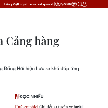
Tiếng Việt
English
Français
Español
中文
Русский
ủa Cảng hàng
ng Đồng Hới hiện hữu sẽ khó đáp ứng
ĐỌC NHIỀU
Chi tiết 45 tuyến xe buýt