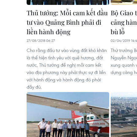
Thủ tướng: Mỗi cam kết đầu
Bộ Giao 
tư vào Quảng Bình phải đi
cảng hàn
liền hành động
bù lỗ
27/08/2018 06:27
02/04/2019 14:
Cho rằng đầu tư vào vùng đất khó khăn
Thứ trưởng B
là thể hiện tình yêu với quê hương, đất
Nguyễn Ngọc 
nước, Thủ tướng đề nghị mỗi cam kết
xung quanh vi
vào địa phương này phải thực sự đi liền
dựng cảng h
với hành động và hành động đó phải
đầy đủ.