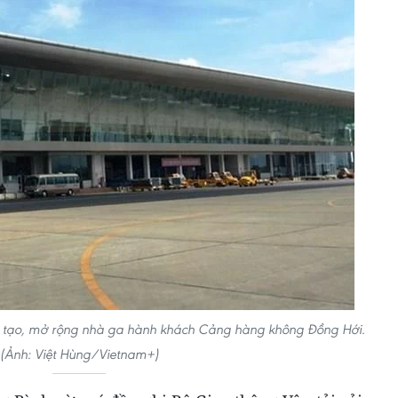
ải tạo, mở rộng nhà ga hành khách Cảng hàng không Đồng Hới.
(Ảnh: Việt Hùng/Vietnam+)