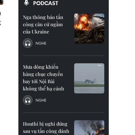
PODCAST
n
Nga thông báo tấn
g
công căn cứ ngầm
của Ukraine
NGHE
Mưa dông khiến
hàng chục chuyến
bay tới Nội Bài
không thể hạ cánh
NGHE
Houthi bị nghi đứng
sau vụ tấn công đánh