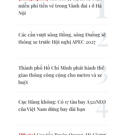
miễn phí tiền vé trong Vành đai 1 ở Hà
Nội
Các cầu vượt sông Hồng, sông Đuống sẽ
thông xe trước Hội nghị APEC 2027
Thành phố Hồ Chí Minh phát hành thẻ
giao thông công cộng cho metro và xe
buýt
Cục Hàng không: Có 17 tàu bay A321NEO
của Việt Nam dừng bay dài hạn
Cao tốc Tuyên Quang-Hà Giang