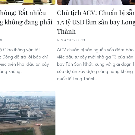
thông: Rất nhiều
Chủ tịch ACV: Chuẩn bị sẵ
g không đang phải
1,5 tỷ USD làm sân bay Lon
Thành
48
16/04/2019 03:23
ộ Giao thông vận tải
ACV chuẩn bị sẵn nguồn vốn đảm bảo
Đông đã trả lời báo chí
việc đầu tư xây mới nhà ga T3 của sân
ệc triển khai đầu tư, xây
bay Tân Sơn Nhất, cùng với giai đoạn 1
àng không.
của dự án xây dựng cảng hàng không
quốc tế Long Thành.