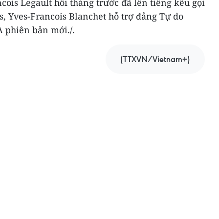
ois Legault hồi tháng trước đã lên tiếng kêu gọi
s, Yves-Francois Blanchet hỗ trợ đảng Tự do
 phiên bản mới./.
(TTXVN/Vietnam+)