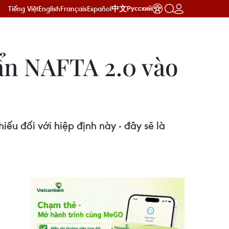
Tiếng Việt
English
Français
Español
中文
Русский
uẩn NAFTA 2.0 vào
u đối với hiệp định này - đây sẽ là