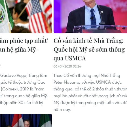
năm phức tạp nhất'
Cố vấn kinh tế Nhà Trắng:
an hệ giữa Mỹ-
Quốc hội Mỹ sẽ sớm thông
qua USMCA
7
06/01/2020 02:24
 Gustavo Vega, Trung tâm
Theo Cố vấn thương mại Nhà Trắng
uốc tế thuộc trường Cao
Peter Navarro, với việc USMCA được
(Colmex), 2019 là "năm
thông qua, có thể có 2 thỏa thuận thươ
t" trong quan hệ giữa Mỹ-
mại lớn nhất và tốt nhất trong lịch sử củ
thập niên 80 của thế kỷ
Mỹ được ký trong vòng một tuần vào đ
năm nay.