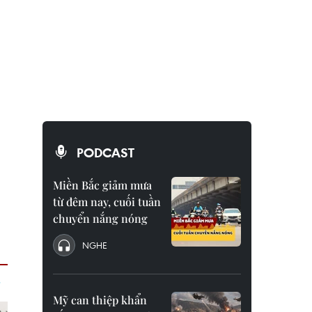
PODCAST
Miền Bắc giảm mưa
từ đêm nay, cuối tuần
chuyển nắng nóng
NGHE
Mỹ can thiệp khẩn