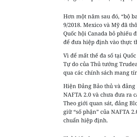
Hơn một năm sau đó, “bộ ba
9/2018. Mexico và Mỹ đã th
Quốc hội Canada bỏ phiếu đố
để đưa hiệp định vào thực th
Vì để mất thế đa số tại Quố
Tự do của Thủ tướng Trudea
qua các chính sách mang tín
Hiện Đảng Bảo thủ và đảng 
NAFTA 2.0 và chưa đưa ra c
Theo giới quan sát, đảng B
giữ “số phận” của NAFTA 2.
chuẩn hiệp định.