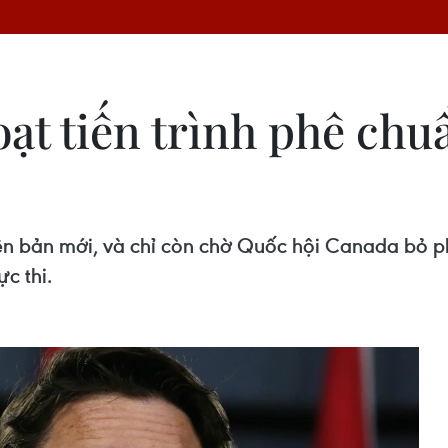
oạt tiến trình phê ch
bản mới, và chỉ còn chờ Quốc hội Canada bỏ phiế
c thi.