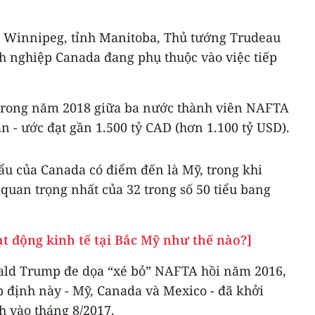
 ở Winnipeg, tỉnh Manitoba, Thủ tướng Trudeau
h nghiệp Canada đang phụ thuộc vào việc tiếp
i trong năm 2018 giữa ba nước thành viên NAFTA
ân - ước đạt gần 1.500 tỷ CAD (hơn 1.100 tỷ USD).
ẩu của Canada có điểm đến là Mỹ, trong khi
quan trọng nhất của 32 trong số 50 tiểu bang
t động kinh tế tại Bắc Mỹ như thế nào?]
ald Trump đe dọa “xé bỏ” NAFTA hồi năm 2016,
p định này - Mỹ, Canada và Mexico - đã khởi
h vào tháng 8/2017.