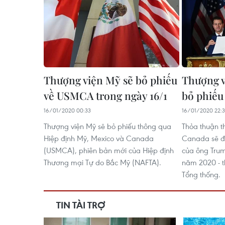
Thượng viện Mỹ sẽ bỏ phiếu
Thượng v
về USMCA trong ngày 16/1
bỏ phiế
16/01/2020 00:33
16/01/2020 22:
Thượng viện Mỹ sẽ bỏ phiếu thông qua
Thỏa thuận t
Hiệp định Mỹ, Mexico và Canada
Canada sẽ đư
(USMCA), phiên bản mới của Hiệp định
của ông Trum
Thương mại Tự do Bắc Mỹ (NAFTA).
năm 2020 - t
Tổng thống.