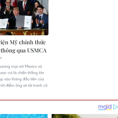
iện Mỹ chính thức
u thông qua USMCA
33
hương mại với Mexico và
ợc coi là chiến thắng lớn
p vào tháng đầu tiên của
hời điểm ông sẽ tái tranh cử