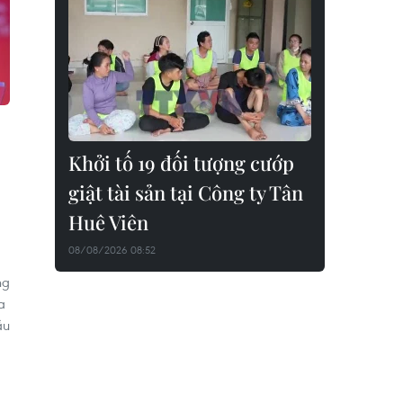
Khởi tố 19 đối tượng cướp
giật tài sản tại Công ty Tân
Huê Viên
08/08/2026 08:52
ng
a
ầu