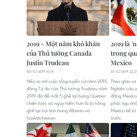
2019 - Một năm khó khăn
2019 là '
của Thủ tướng Canada
trong qu
Justin Trudeau
Mexico
30/12/2019 10:16
31/12/2019 22:2
Nếu so với cuộc tổng tuyển cử năm 2015,
Theo giáo sư
đảng Tự do của Thủ tướng Trudeau năm
Nghiên cứu q
2019 đã để mất 5 ghế tại bang Quebec
đẳng Mexico 
chiến lược và nguy hiểm hơn là bị trắng
phức tạp nhấ
ghế tại hai tỉnh bang Alberta và
Mexico kể từ 
Saskatchewan.
trước.