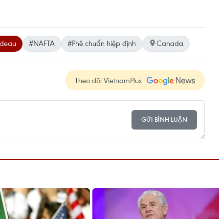
udeau
#NAFTA
#Phê chuẩn hiệp định
Canada
Theo dõi VietnamPlus
GỬI BÌNH LUẬN