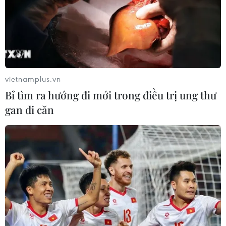
Angkor"
03/08/2026 03:30
ASEAN Cup 2026: Đội tuyển Việt
Nam sẵn sàng cho đại chiến ở "chảo
vietnamplus.vn
lửa" Pakansari
Bỉ tìm ra hướng đi mới trong điều trị ung thư
03/08/2026 03:13
gan di căn
Lịch thi đấu ASEAN Cup 2026 ngày
3/8: Việt Nam quyết đấu Indonesia
03/08/2026 01:40
Nhận định Việt Nam vs
Indonesia: Thầy Kim cần thay đổi để