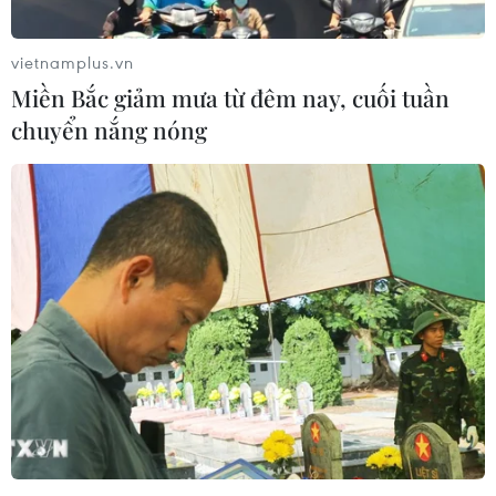
Nhận định Việt Nam vs Campuchia:
'Phù thủy Kim' sẽ xoay tua toan tính
vietnamplus.vn
đường dài?
Miền Bắc giảm mưa từ đêm nay, cuối tuần
06/08/2026 08:25
chuyển nắng nóng
HLV Kim Sang-sik: 'Tuyển Việt Nam
hướng tới chiến thắng để giữ ngôi
đầu bảng'
06/08/2026 07:25
Chủ tịch Liên đoàn Bóng đá thế giới
chịu sức ép chưa từng có
06/08/2026 04:12
Futsal Việt Nam bất bại sau trận hòa