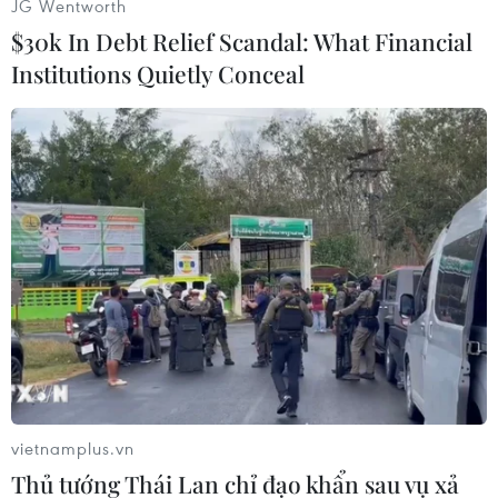
JG Wentworth
kỳ tích vô địch World Cup
$30k In Debt Relief Scandal: What Financial
Đội tuyển cầu mây nữ Việt Nam
Institutions Quietly Conceal
giành huy chương vàng World
Cup lần đầu tiên trong lịch sử với
chiến thắng gây chấn động trước
"đại kình địch" Thái Lan.
(TTXVN/Vietnam+)
#Cầu mây nữ Việt Nam
#Giải vô địch thế giới
#Cầu mây thế giới
#Chức vô địch
Thái Lan
vietnamplus.vn
Thủ tướng Thái Lan chỉ đạo khẩn sau vụ xả
Theo dõi VietnamPlus