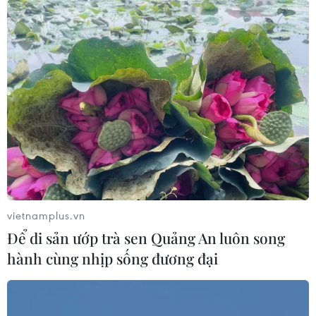
tuyển Việt Nam quật ngã Indonesia
04/08/2026 03:05
ASEAN Cup 2026: Đội tuyển Việt
Nam tạo "cơn địa chấn" trên truyền
thông khu vực
04/08/2026 02:45
Báo chí Đông Nam Á "dậy
sóng" vì tuyển Việt Nam, chỉ ra lý do
vietnamplus.vn
Indonesia thua đau
Để di sản ướp trà sen Quảng An luôn song
04/08/2026 02:32
hành cùng nhịp sống đương đại
'Hủy diệt' Indonesia 3-0, tuyển Việt
Nam khẳng định vị thế nhà vô địch