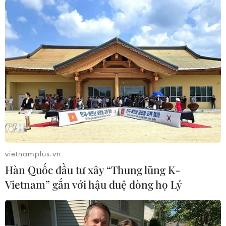
Cầu mây Việt Nam tạo "địa chấn," lần đầu
vô địch World Cup
22/03/2025 05:02
Đội tuyển Cầu mây nữ Việt Nam đã tạo nên "địa chấn"
khi đánh bại Thái Lan ở chung kết nội dung 4 người để
lần đầu tiên giành chức vô địch World Cup.
vietnamplus.vn
Hàn Quốc đầu tư xây “Thung lũng K-
Vietnam” gắn với hậu duệ dòng họ Lý