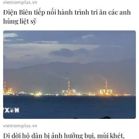
vietnamplus.vn
khó tin trước chủ nhà Thái Lan
Điện Biên tiếp nối hành trình tri ân các anh
06/08/2026 02:38
hùng liệt sỹ
Khai mạc Vòng loại môn Bóng rổ Đại
hội Thể thao sinh viên toàn quốc
năm 2026
05/08/2026 11:57
Toàn cảnh ASEAN Cup: Thái
Lan "thắng như chẻ tre", thách thức
tuyển Việt Nam
05/08/2026 07:15
vietnamplus.vn
Nhận định Philippines vs
Di dời hộ dân bị ảnh hưởng bụi, mùi khét,