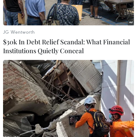
JG Wentworth
$30k In Debt Relief Scandal: What Financial
Institutions Quietly Conceal
Một điểm du lịch đóng cửa do dịch COVD-19 tại Cancun,
Mexico ngày 1/4/2020. (Ảnh: THX/TTXVN)
Ủy ban Kinh tế Mỹ Latinh và Caribe (CEPAL) của
Liên hợp quốc ngày 21/4 (giờ địa phương) dự
báo dịch COVID-19 sẽ khiến kinh tế của khu vực
này tăng trưởng âm 5,3% trong năm 2020 và
kéo theo khủng hoảng xã hội trầm trọng với