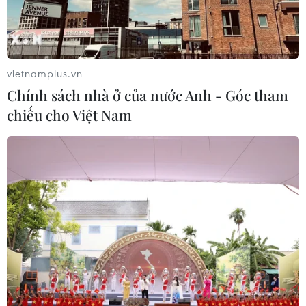
Masterise Homes đồng hành cùng
khách hàng trên toàn quốc với giải
vietnamplus.vn
pháp tài chính ưu việt
Chính sách nhà ở của nước Anh - Góc tham
07/08/2026 08:39
chiếu cho Việt Nam
Nhà đầu tư Anh đề xuất siêu dự án Tổ
hợp cảng biển 18 tỷ USD tại Quảng
Ninh
07/08/2026 08:33
Canh tác biển - động lực mới cho
kinh tế biển Việt Nam
07/08/2026 08:14