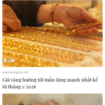
Xem thêm
CƠ QUAN CHỦ QUẢN: THÔNG TẤN XÃ VIỆT NAM
Tổng Biên tập: TRẦN TIẾN DUẨN
Phó Tổng Biên tập: NGUYỄN THỊ TÁM, KHÚC THANH
THỦY
vietnamplus.vn
Sở hữu trí tuệ
Quy định sử dụng
Giá vàng hướng tới tuần tăng mạnh nhất kể
RSS
Hỗ trợ
từ tháng 1/2026
Ngôn ngữ
TTXVN
Dịch vụ tin
Quảng cáo