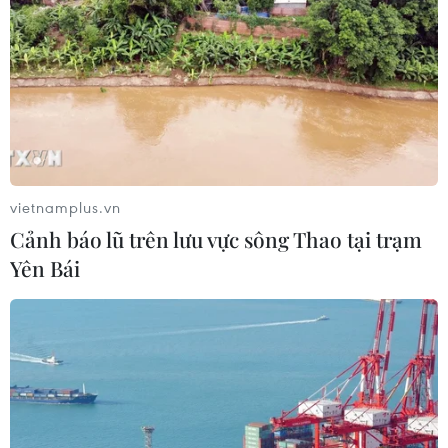
đồng
07/08/2026 10:33
Có 50 cơ sở kiểm nghiệm được GACC
chấp nhận phục vụ xuất khẩu mít,
sầu riêng
07/08/2026 10:27
vietnamplus.vn
Cảnh báo lũ trên lưu vực sông Thao tại trạm
Hàn Quốc áp dụng ưu đãi thuế hỗ
Yên Bái
trợ 6 ngành công nghiệp chiến lược
07/08/2026 10:21
Hạ tầng AI - động lực tăng trưởng
mới của Đông Nam Á