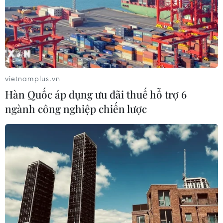
07/08/2026 10:19
VN-Index tăng hơn 3 điểm nhờ sức
bật nhóm dầu khí
07/08/2026 09:36
vietnamplus.vn
Hàn Quốc áp dụng ưu đãi thuế hỗ trợ 6
ngành công nghiệp chiến lược
Tháo gỡ dứt điểm vướng mắc hiện
hữu dự án Nhà máy điện hạt nhân
Ninh Thuận
07/08/2026 09:27
Giá dầu tăng trước những lo ngại về
kế hoạch mở lại Eo biển Hormuz
07/08/2026 08:58