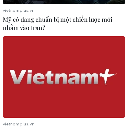
15/04/2020 02:45
vietnamplus.vn
Nền kinh tế Argentina đã tăng trưởng âm trong 2 năm
Mỹ có đang chuẩn bị một chiến lược mới
liên tiếp, với đồng nội tệ (peso) liên tục mất giá, số
nhằm vào Iran?
người nghèo và thất nghiệp gia tăng chóng mặt.
vietnamplus.vn