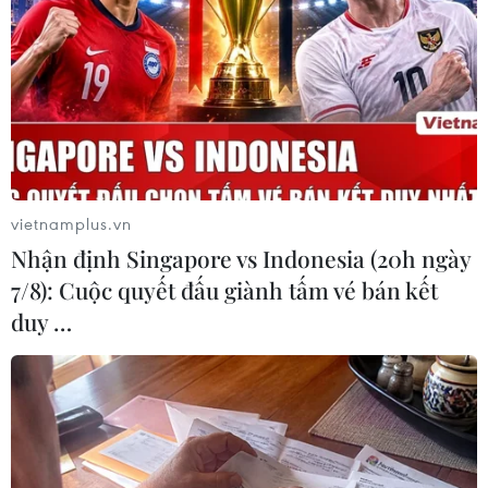
#dịch COVID-19
#thất nghiệp
#Mỹ Latinh
#khủng hoảng xã hội
#CEPAL
#tăng trưởng âm
#mất việc làm
Theo dõi VietnamPlus
vietnamplus.vn
Nhận định Singapore vs Indonesia (20h ngày
7/8): Cuộc quyết đấu giành tấm vé bán kết
duy …
TIN LIÊN QUAN