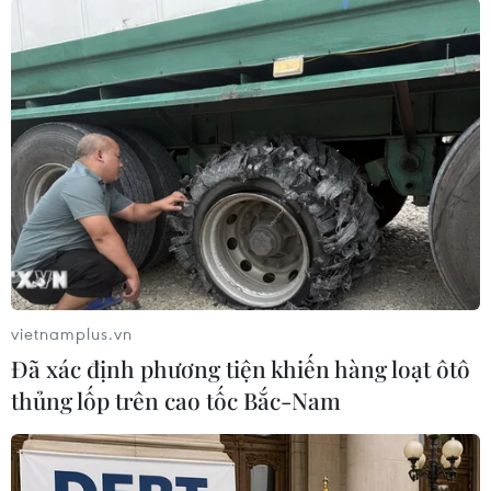
Dịch COVID-19 bùng phát trong khu vực Mỹ
Latinh và Caribe với hơn 100.000 người mắc cho
tới thời điểm hiện tại là nguyên nhân của cuộc
khủng hoảng kinh tế-xã hội nghiêm trọng nhất
của khu vực trong vòng nhiều thập niên, với
những tác động tiêu cực tới việc làm, cuộc chiến
chống nghèo đói và giảm bất bình đẳng.
Dịch COVID-19 “tấn công” Mỹ Latinh vào thời
điểm nền kinh tế khu vực gặp khó khăn trong
việc nới rộng chi tiêu ngân sách do nợ tăng,
vietnamplus.vn
tăng thanh toán lãi suất và nguồn thu ngân sách
Đã xác định phương tiện khiến hàng loạt ôtô
hạn chế.
thủng lốp trên cao tốc Bắc-Nam
Thời điểm hiện tại, nguồn thu ngân sách của
các quốc gia trong khu vực sẽ giảm mạnh do sự