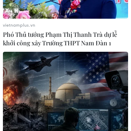
chủ yếu liên quan tới các ngành nghề sản xuất.
vietnamplus.vn
Phó Thủ tướng Phạm Thị Thanh Trà dự lễ
khởi công xây Trường THPT Nam Đàn 1
IMF: Kinh tế Argentina tiếp tục lún sâu
vào suy thoái vì COVID-19