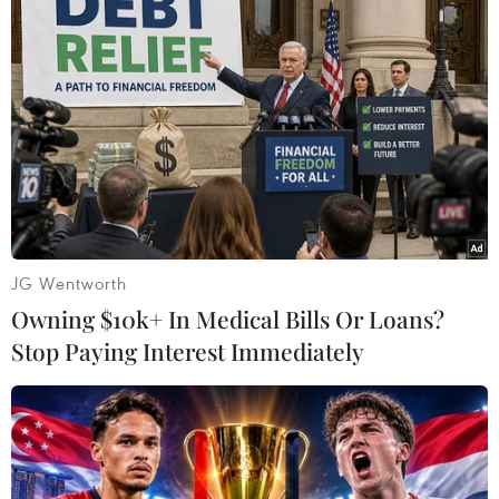
suy giảm của các hoạt động kinh tế và giá
nguyên liệu giảm mạnh./.
(Vietnam+)
JG Wentworth
Owning $10k+ In Medical Bills Or Loans?
Stop Paying Interest Immediately