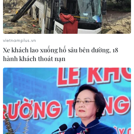
vietnamplus.vn
Xe khách lao xuống hố sâu bên đường, 18
hành khách thoát nạn
14 triệu người tại Khu vực Mỹ Latinh mất
việc làm vì dịch COVID-19
10/04/2020 04:31
Báo cáo của ILO cho biết đại dịch COVID-19 tại Mỹ
Latinh đã làm giảm 5,7% giờ làm việc và hơn 50% số
người lao động trong khu vực bị ảnh hưởng, trong đó