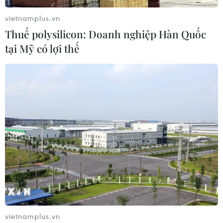
vietnamplus.vn
Thuế polysilicon: Doanh nghiệp Hàn Quốc
tại Mỹ có lợi thế
TIN CÙNG CHUYÊN MỤC
Cơ cấu lại vốn nhà nước tại doanh
nghiệp gắn với mục tiêu tăng trưởng
hai con số
07/08/2026 13:16
Bộ Tài chính: Thống nhất bốn
Chương trình mục tiêu quốc gia
thành một tổng thể
07/08/2026 13:06
vietnamplus.vn