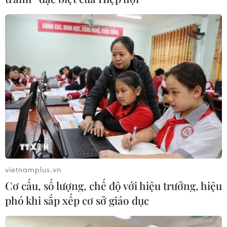
Số ca nhiễm SARS-CoV-2 tại khu vực Mỹ
Latinh vượt quá 100.000 người
20/04/2020 04:26
Theo Quỹ Tiền tệ Quốc tế (IMF), dịch bệnh COVID-19 có
thể để lại những hậu quả rất tiêu cực đối với Mỹ Latinh,
khiến nền kinh tế này phải đối mặt với tình trạng suy
thoái trầm trọng.
vietnamplus.vn
Cơ cấu, số lượng, chế độ với hiệu trưởng, hiệu
phó khi sắp xếp cơ sở giáo dục