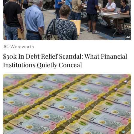
Hiện trường vụ ghe gỗ
Khởi tố 19 đối tượng cướp
phát nổ trên sông Sài Gòn
giật tài sản tại Công ty Tân
khiến một người thiệt
Huê Viên
mạng
08/08/2026 08:52
08/08/2026 09:03
JG Wentworth
$30k In Debt Relief Scandal: What Financial
Institutions Quietly Conceal
CHUYỆN TUẦN QUA: Cảnh
Tuyển Việt Nam giành vé
báo nạn "giang hồ mạng”
vào bán kết, vì sao ông Kim
kéo những hệ lụy ảo tràn
Sang-sik vẫn không vui?
ra đời thực
08/08/2026 03:37
08/08/2026 04:00