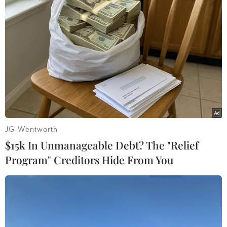
Tiếp tục cháy cửa hàng phế
Quốc hội dành một phút
liệu trên đường 25m ở Hà
mặc niệm Chủ tịch Quốc
Nội
hội Lào Saysomphone
Phomvihane
10/08/2026 04:35
10/08/2026 03:27
JG Wentworth
$15k In Unmanageable Debt? The "Relief
Program" Creditors Hide From You
Mỹ tạm dừng không kích
Đại tiệc Vespa 2026: Khi
Iran: Khoảng lặng mong
biểu tượng 80 năm của
manh giữa sức ép và ngoại
Italy thăng hoa giữa lòng