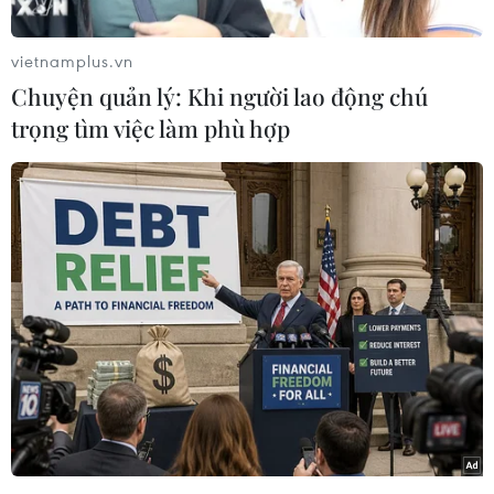
mình.
vietnamplus.vn
Camera đã ghi lại cảnh tượng khiến nhiều
Chuyện quản lý: Khi người lao động chú
người dân bức xúc. Một nam thanh niên xăm
trọng tìm việc làm phù hợp
trổ đứng ra giữa đường, liên tục cản trở các
phương tiện đang lưu thông. Đối tượng này
thậm chí còn dọa nạt, muốn tấn công tài xế và
người đi đường.
Tài khoản đăng tải video cho biết, sự việc xảy ra
vào tối ngày 9/4 trên đường Nguyễn Lương
Bằng thuộc quận Đống Đa, thành phố Hà Nội.
Đáng chú ý, nam thanh niên gây rối trật tự công
cộng còn bế thêm một cháu nhỏ.
Sau khi đưa cháu bé vào một quán ăn, đối tượng