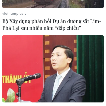
vietnamplus.vn
Bộ Xây dựng phản hồi Dự án đường sắt Lim-
Phả Lại sau nhiều năm “đắp chiếu”
Nhận định Singapore vs
86 tuổi vẫn đi lấy mẫu
Indonesia (20h ngày 7/8):
ADN, gần 80 năm nuôi hy
Cuộc quyết đấu giành tấm
vọng tìm người cậu liệt sĩ
vé bán kết duy nhất
07/08/2026 08:40
07/08/2026 08:41
Tiến "Bịp" hầu tòa trong vụ
Nhanh chóng hoàn thiện