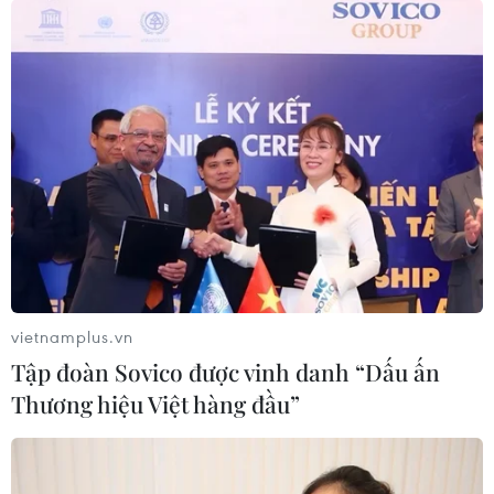
08/08/2026 04:00
Quảng Trị triệt phá đường dây vận
chuyển hơn 210kg vật liệu nổ
08/08/2026 01:59
Cần Thơ: Khởi tố 19 bị can trong vụ
dàn cảnh cướp giật tại Tân Huê Viên
08/08/2026 01:33
vietnamplus.vn
Tập đoàn Sovico được vinh danh “Dấu ấn
TP Hồ Chí Minh: Bắt khẩn cấp bảo
Thương hiệu Việt hàng đầu”
mẫu có hành vi bạo hành trẻ tại
trường mầm non
08/08/2026 01:33