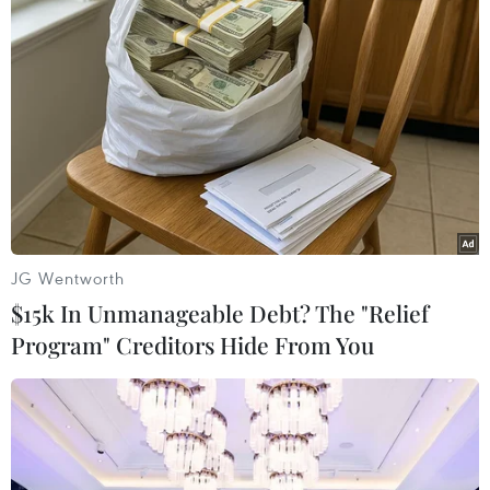
liên quan.
Ban Chuyên án 812M tiếp tục điều tra mở rộng
và truy bắt đối tượng còn lại trong đường dây
buôn bán ma túy liên tỉnh./.
(TTXVN)
JG Wentworth
$15k In Unmanageable Debt? The "Relief
Program" Creditors Hide From You