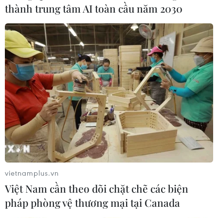
Việt Nam cam kết đồng hành cùng doanh
thành trung tâm AI toàn cầu năm 2030
nghiệp FDI phát triển lâu dài
28/09/2021 22:09
Thủ tướng khẳng định Việt Nam luôn sẵn sàng tạo điều
kiện thuận lợi và làm hết sức mình trong khả năng có
thể để đồng hành cùng cộng đồng doanh nghiệp nước
ngoài đầu tư, kinh doanh lâu dài.
vietnamplus.vn
Việt Nam cần theo dõi chặt chẽ các biện
pháp phòng vệ thương mại tại Canada