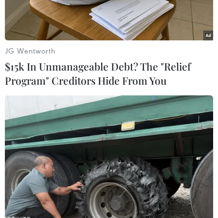
năm trước.
JG Wentworth
$15k In Unmanageable Debt? The "Relief
Program" Creditors Hide From You
So với cùng kỳ năm trước, CPI tháng Chín tăng 2,06% và CPI
bình quân quý 3 tăng 2,51%. (Ảnh minh họa/Vietnam+)
Theo Tổng cục Thống kê, chỉ số giá tiêu dùng