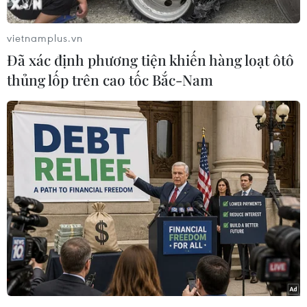
(CPI) tháng Chín giảm 0,62% so với tháng Tám
và tăng 1,88% so với tháng 12/2020. So với cùng
vietnamplus.vn
kỳ năm trước, CPI tháng Chín tăng 2,06% và CPI
Đã xác định phương tiện khiến hàng loạt ôtô
bình quân quý 3 tăng 2,51%.
thủng lốp trên cao tốc Bắc-Nam
Tính chung chín tháng, CPI chỉ tăng 1,82% so
với cùng kỳ năm trước. Đây là mức tăng thấp
nhất kể từ năm 2016.
5/11 nhóm ngành giảm giá
Bà Nguyễn Thu Oanh, Vụ trưởng Vụ Thống kê
Giá, Tổng cục Thống kê cho biết trong tháng
Chín có 5/11 nhóm hàng hóa và dịch vụ tiêu
dùng chính giảm giá và 6 nhóm còn lại tăng giá.
Cụ thể, nhóm nhà ở và vật liệu xây dựng giảm
1,99% (làm CPI chung giảm 0,37 điểm phần