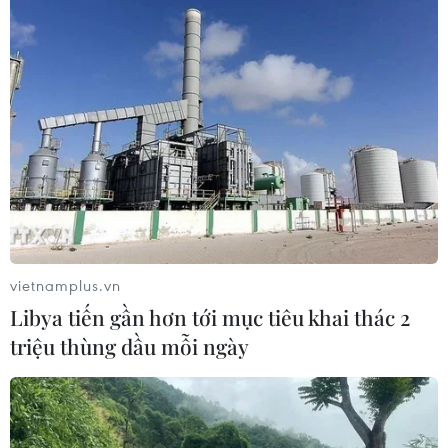
vietnamplus.vn
Libya tiến gần hơn tới mục tiêu khai thác 2
triệu thùng dầu mỗi ngày
TIN CÙNG CHUYÊN MỤC
Quảng Trị quyết tâm bàn giao sớm
mặt bằng Dự án Nhà máy điện gió