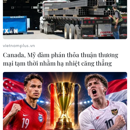
hưởng bởi COVID-19 là thành công lớn trong phòng
chống dịch bệnh và duy trì sản xuất kinh doanh.
vietnamplus.vn
Canada, Mỹ đàm phán thỏa thuận thương
mại tạm thời nhằm hạ nhiệt căng thẳng
Cần Thơ: Lúa Thu Đông thu hoạch thuận
lợi, giá thấp nhưng vẫn có lãi