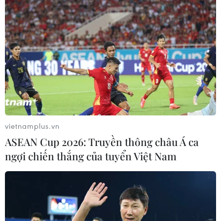
Nông sản Việt Nam trước cơ hội lớn xuất
khẩu vào thị trường Anh
vietnamplus.vn
29/09/2021 02:50
ASEAN Cup 2026: Truyền thông châu Á ca
Trong sáu tháng đầu năm nay sau khi Hiệp định
ngợi chiến thắng của tuyển Việt Nam
UKVFTA có hiệu lực, kim ngạch thương mại song
phương Việt-Anh đã có sự bứt phá ngoạn mục với tổng
giá trị 3,3 tỷ USD.