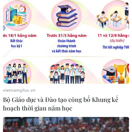
Kỳ vọng tăng trưởng tín dụng ở TP.HCM
phục hồi khi 'bình thường mới'
29/09/2021 02:05
Với tình hình dịch COVID-19 đang dần được kiểm soát,
cộng thêm kế hoạch mở cửa lại nền kinh tế, tăng trưởng
tín dụng trên địa bàn Thành phố Hồ Chí Minh được dự
báo sẽ phục hồi trở lại trong quý 4.
vietnamplus.vn
Bộ Giáo dục và Đào tạo công bố Khung kế
hoạch thời gian năm học