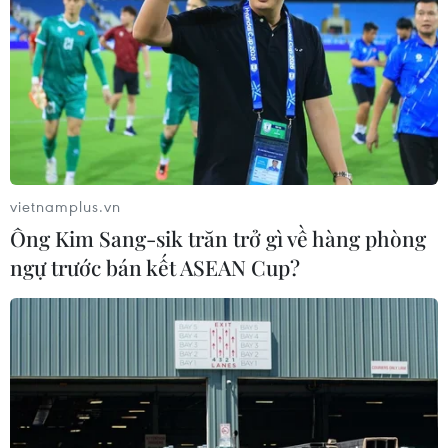
vietnamplus.vn
Ông Kim Sang-sik trăn trở gì về hàng phòng
ngự trước bán kết ASEAN Cup?
Tổng sản phẩm trong nước 9 tháng tăng
1,42% do ảnh hưởng bởi COVID-19
29/09/2021 02:55
GDP 9 tháng tăng 1,42% trong bối cảnh nhiều địa
phương thực hiện giãn cách xã hội kéo dài do ảnh