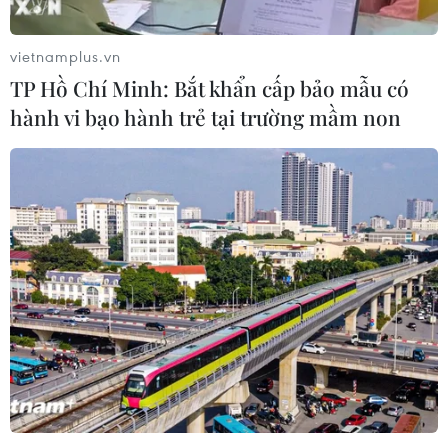
vietnamplus.vn
TP Hồ Chí Minh: Bắt khẩn cấp bảo mẫu có
hành vi bạo hành trẻ tại trường mầm non
#CPI
#lạm phát cơ bản
#vật liệu xây dựng
#thực phẩm
#Tổng cục Thống kê
Theo dõi VietnamPlus