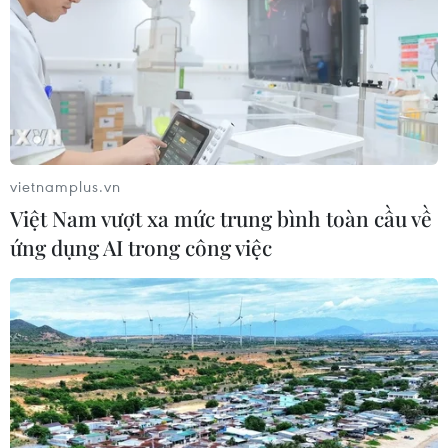
lượng
08/08/2026 01:33
Việt Nam cần theo dõi chặt chẽ các
biện pháp phòng vệ thương mại tại
Canada
vietnamplus.vn
08/08/2026 00:39
Việt Nam vượt xa mức trung bình toàn cầu về
ứng dụng AI trong công việc
Libya tiến gần hơn tới mục tiêu khai
thác 2 triệu thùng dầu mỗi ngày
08/08/2026 00:12
Những tư duy mới về
phát triển quốc gia biển mạnh