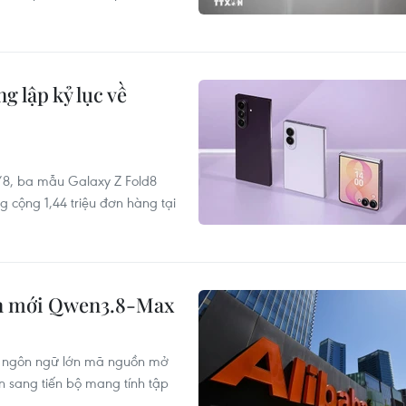
 lập kỷ lục về
/8, ba mẫu Galaxy Z Fold8
g cộng 1,44 triệu đơn hàng tại
ớn mới Qwen3.8-Max
nh ngôn ngữ lớn mã nguồn mở
 sang tiến bộ mang tính tập