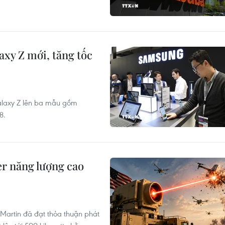
xy Z mới, tăng tốc
alaxy Z lên ba mẫu gồm
8.
er năng lượng cao
artin đã đạt thỏa thuận phát