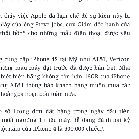
 thấy việc Apple đã hạn chế để sự kiện này bị
 đây của ông Steve Jobs, cựu Giám đốc hành của
“thổi hồn” cho những mẫu điện thoại được yêu
g cung cấp iPhone 4S tại Mỹ như AT&T, Verizon
những mẫu máy đặt trước đã được bán hết. Nhà
 biết hiện hãng không còn bản 16GB của iPhone
mạng AT&T thông báo khách hàng muốn mua các
khoảngba hoặc bốn tuần nữa.
o số lượng đơn đặt hàng trong ngày đầu tiên
ố ngất ngưỡng 1 triệu máy, dễ dàng đánh bại kỷ
một năm của iPhone 4 là 600.000 chiếc./.