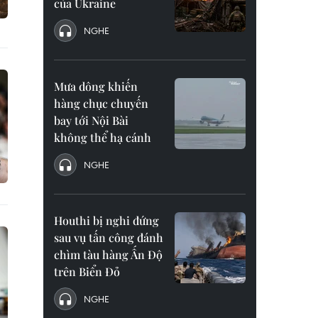
của Ukraine
NGHE
Mưa dông khiến
hàng chục chuyến
bay tới Nội Bài
không thể hạ cánh
NGHE
Houthi bị nghi đứng
sau vụ tấn công đánh
chìm tàu hàng Ấn Độ
trên Biển Đỏ
NGHE