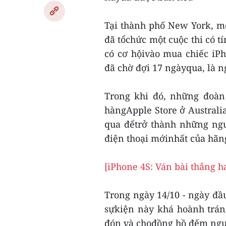
Tại thành phố New York, m
đã tổchức một cuộc thi có t
có cơ hộivào mua chiếc iP
đã chờ đợi 17 ngàyqua, là n
Trong khi đó, những đoàn
hàngApple Store ở Australia
qua đểtrở thành những ngư
điện thoại mớinhất của hãn
[iPhone 4S: Ván bài thắng h
Trong ngày 14/10 - ngày đầ
sựkiện này khá hoành trán
đón và chođồng hồ đếm ngượ