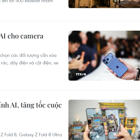
t lên tới 500 kilowatt nhằm
 AI cho camera
 chọn các đối tượng cần xóa
rác, dây điện và cột điện, xe
nh AI, tăng tốc cuộc
Fold 8, Galaxy Z Fold 8 Ultra