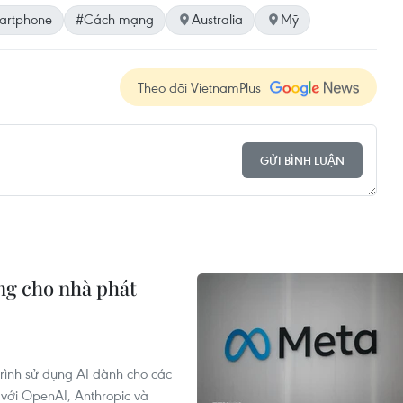
artphone
#Cách mạng
Australia
Mỹ
Theo dõi VietnamPlus
GỬI BÌNH LUẬN
ộng cho nhà phát
rình sử dụng AI dành cho các
 với OpenAI, Anthropic và