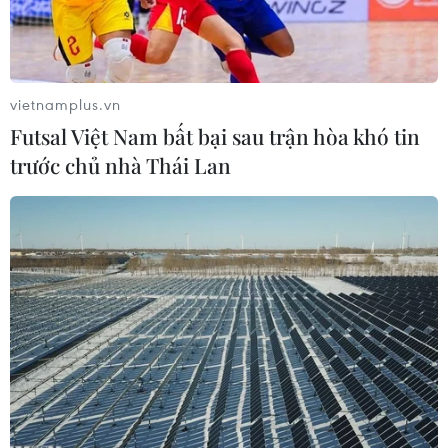
Việt sinh sống.
vietnamplus.vn
Futsal Việt Nam bất bại sau trận hòa khó tin
trước chủ nhà Thái Lan
Một đoạn đường bị nứt sau động đất tại tỉnh Nam Cotabato,
Philippines ngày 8/6/2026. (Ảnh: THX/TTXVN)
Theo phóng viên TTXVN tại Đông Nam Á, Đại sứ