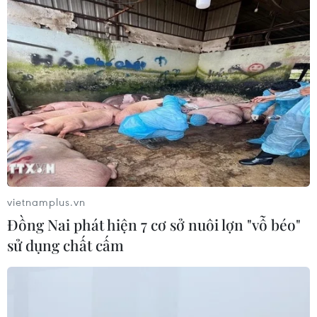
Hợp tác chia sẻ dữ liệu - động lực
tăng trưởng mới của ASEAN
03/08/2026 13:44
Indonesia-Australia tăng cường
năng lực tác chiến trên biển
03/08/2026 11:36
vietnamplus.vn
Đồng Nai phát hiện 7 cơ sở nuôi lợn "vỗ béo"
Chủ tịch Quốc hội kiêm Chủ tịch Hạ
sử dụng chất cấm
viện Vương quốc Thái Lan sẽ thăm
chính thức Việt Nam
03/08/2026 11:26