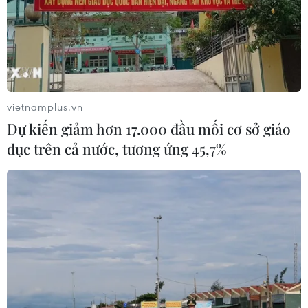
của Philippines, và sóng thần cao 1m được dự báo ở
một số bờ biển của Indonesia và Malaysia.
vietnamplus.vn
Dự kiến giảm hơn 17.000 đầu mối cơ sở giáo
dục trên cả nước, tương ứng 45,7%
Động đất có độ lớn 8,1 ngoài khơi