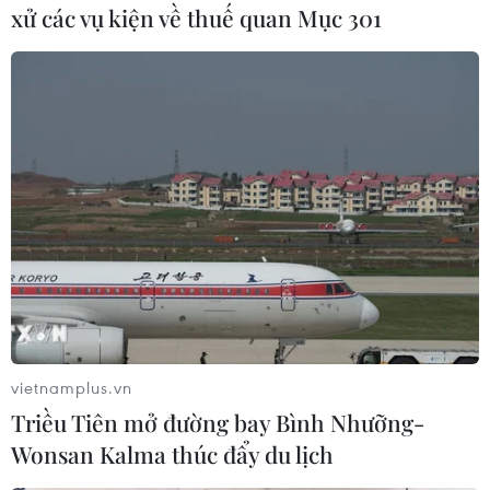
người, hơn 200 người bị thương
xử các vụ kiện về thuế quan Mục 301
và vẫn còn nhiều người mất tích.
(TTXVN/Vietnam+)
vietnamplus.vn
Triều Tiên mở đường bay Bình Nhưỡng-
Wonsan Kalma thúc đẩy du lịch