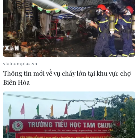
vietnamplus.vn
Thông tin mới về vụ cháy lớn tại khu vực chợ
Biên Hòa
Động đất tại Philippines: Ghi nhận sóng
thần cao 1,4m
08/06/2026 05:34
Trung tâm Cảnh báo sóng thần Thái Bình Dương cho
biết sóng thần cao tới 3m có thể xảy ra ở một số bờ biển