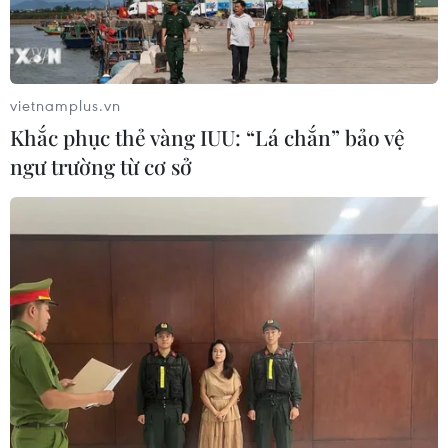
Philippines
08/06/2026 00:43
Tâm chấn của trận động đất cách thành phố General
Santos của Philippines, nơi có dân số gần 680.000
vietnamplus.vn
người, khoảng 58km và độ sâu chấn tiêu là 57km.
Khắc phục thẻ vàng IUU: “Lá chắn” bảo vệ
ngư trường từ cơ sở