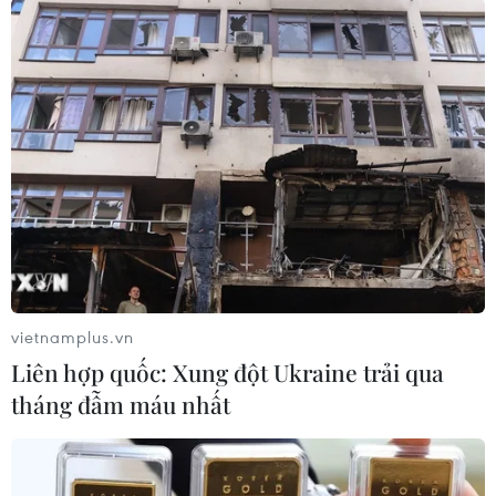
#Philippines
#động đất
#người Việt tại Philippines
#Đại sứ quán Việt Nam tại Philippines
Philippines
Theo dõi VietnamPlus
vietnamplus.vn
Liên hợp quốc: Xung đột Ukraine trải qua
TIN LIÊN QUAN
tháng đẫm máu nhất