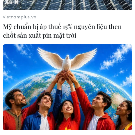
quán Việt Nam tại Philippines vừa thông báo
chưa nhận được thông tin về người Việt thương
vietnamplus.vn
vong trong trận động đất, sóng thần ở
Mỹ chuẩn bị áp thuế 15% nguyên liệu then
Mindanao. Khu vực này không có nhiều người
chốt sản xuất pin mặt trời
Việt sinh sống.
Hiện Đại sứ quán vẫn đang theo dõi sát sao và
sẵn sàng bảo hộ công dân khi cần thiết.
Sáng 8/6, một trận động đất có độ lớn 7,8 đã xảy
ra tại miền Nam Philippines, và gây ra sóng
thần cao tới 1,4 m tại một số khu vực ven biển.
Tính đến chiều cùng ngày, số người thiệt mạng
đã tăng lên ít nhất 32 người, trong khi vẫn còn
người mất tích.
Ngoài ra, hơn 200 người bị thương, khi nhiều