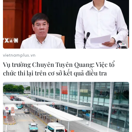
Lễ thượng cờ kỷ niệm 59 năm Ngày
thành lập ASEAN
31/07/2026 04:04
Động lực mới trong hợp tác song
phương Campuchia-Việt Nam
vietnamplus.vn
31/07/2026 01:40
Vụ trường Chuyên Tuyên Quang: Việc tổ
chức thi lại trên cơ sở kết quả điều tra
Xem thêm