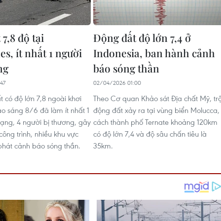
7,8 độ tại
Động đất độ lớn 7,4 ở
es, ít nhất 1 người
Indonesia, ban hành cảnh
ng
báo sóng thần
47
02/04/2026 01:00
 có độ lớn 7,8 ngoài khơi
Theo Cơ quan Khảo sát Địa chất Mỹ, tr
 sáng 8/6 đã làm ít nhất 1
động đất xảy ra tại vùng biển Molucca,
mạng, 4 người bị thương, gây
cách thành phố Ternate khoảng 120km
công trình, nhiều khu vực
có độ lớn 7,4 và độ sâu chấn tiêu là
phát cảnh báo sóng thần.
35km.