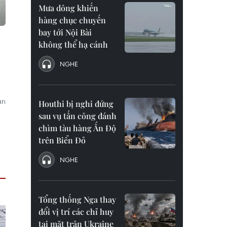
Mưa dông khiến
hàng chục chuyến
bay tới Nội Bài
không thể hạ cánh
NGHE
ận
Houthi bị nghi đứng
sau vụ tấn công đánh
chìm tàu hàng Ấn Độ
trên Biển Đỏ
NGHE
Tổng thống Nga thay
đổi vị trí các chỉ huy
tại mặt trận Ukraine