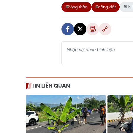
#Sóng thần
#động đất
#Phil
TIN LIÊN QUAN