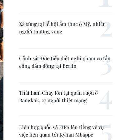
Xả súng tại lễ hội ẩm thực ở Mỹ, nhiều
người thương vong
Cảnh sát Đức tiêu diệt nghi phạm vụ tấn
công đám đông tại Berlin
Thái Lan: Cháy lớn tại quán rượu ở
Bangkok, 27 người thiệt mạng
Liên hợp quốc và FIFA lên tiếng về vụ
việc liên quan tới Kylian Mbappe