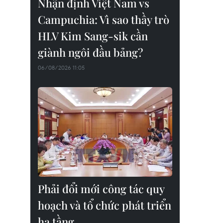
Nhận định Việt Nam vs
Campuchia: Vì sao thầy trò
HLV Kim Sang-sik cần
giành ngôi đầu bảng?
06/08/2026 11:05
Phải đổi mới công tác quy
hoạch và tổ chức phát triển
hạ tầng