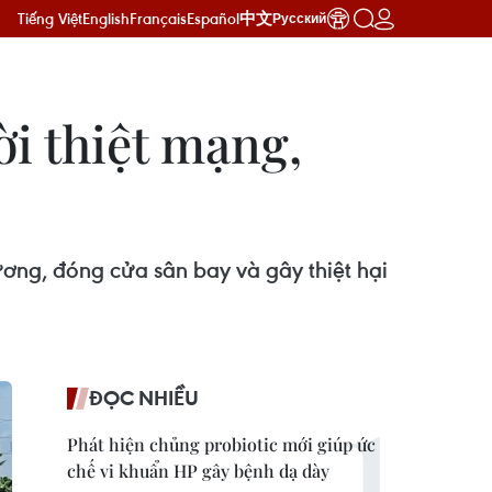
Tiếng Việt
English
Français
Español
中文
Русский
ời thiệt mạng,
hương, đóng cửa sân bay và gây thiệt hại
ĐỌC NHIỀU
Phát hiện chủng probiotic mới giúp ức
chế vi khuẩn HP gây bệnh dạ dày