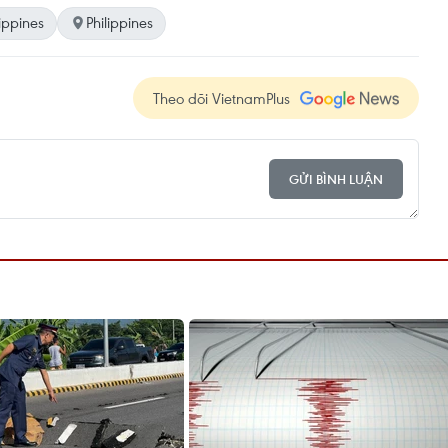
ippines
Philippines
Theo dõi VietnamPlus
GỬI BÌNH LUẬN