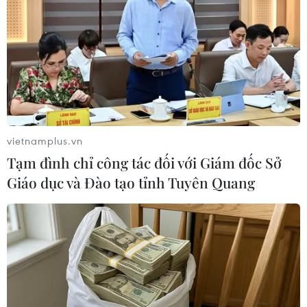
mạc Sahara
16/03/2026 07:43
Các hang động ở sa mạc Sahara thường không quá
sâu như những hệ thống hang động ở vùng núi đá vôi,
song chúng có giá trị lớn về mặt lịch sử và văn hóa.
vietnamplus.vn
Tạm đình chỉ công tác đối với Giám đốc Sở
Giáo dục và Đào tạo tỉnh Tuyên Quang