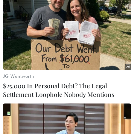
cư dân địa phương, dựa vào nguồn nước ngầm và các
phương thức thích nghi với khí hậu.
JG Wentworth
$25,000 In Personal Debt? The Legal
Settlement Loophole Nobody Mentions
Khám phá các hang động kỳ thú trên sa