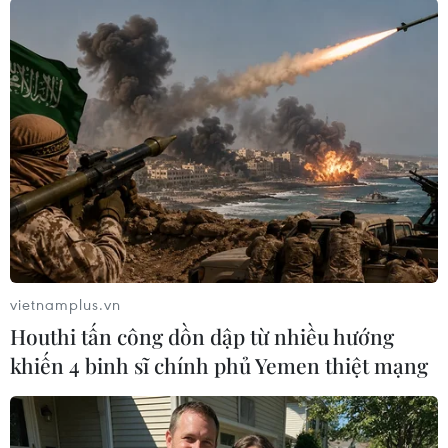
vietnamplus.vn
Khám phá cuộc sống nơi ốc đảo
Houthi tấn công dồn dập từ nhiều hướng
trên sa mạc Sahara
khiến 4 binh sĩ chính phủ Yemen thiệt mạng
10/03/2026 01:50
Giữa vùng cát khắc nghiệt của sa mạc Sahara, các ốc
đảo từ lâu đã trở thành nơi sinh sống và canh tác của