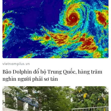
Nigeria: Máy bay trượt khỏi đường
băng lao vào bụi cây, 68 hành khách
thoát nạn
25/07/2026 03:07
Cairo - thành phố mang màu của sa
mạc
vietnamplus.vn
24/07/2026 01:47
Bão Dolphin đổ bộ Trung Quốc, hàng trăm
nghìn người phải sơ tán
Điện mừng kỷ niệm lần thứ 74 Ngày
Quốc khánh Cộng hòa Arab Ai Cập
24/07/2026 00:00