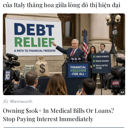
của Italy thăng hoa giữa lòng đô thị hiện đại
#Niger
#sa mạc Sahara
#thảm họa
#đời sống
#biên giới
Niger
Theo dõi VietnamPlus
JG Wentworth
Owning $10k+ In Medical Bills Or Loans?
Stop Paying Interest Immediately
TIN LIÊN QUAN