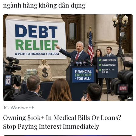
ngành hàng không dân dụng
Mỹ: Xả súng tại nhiều địa
điểm ở bang Iowa khiến 7
người thiệt mạng
Các nhà điều tra của Mỹ xác định
nghi phạm là một người đàn ông,
52 tuổi, đã rời khỏi nhà trước khi
cảnh sát đến, sau đó được tìm
thấy tử vong tại một đường mòn
ven sông do tự bắn.
(TTXVN/Vietnam+)
JG Wentworth
Owning $10k+ In Medical Bills Or Loans?
Stop Paying Interest Immediately