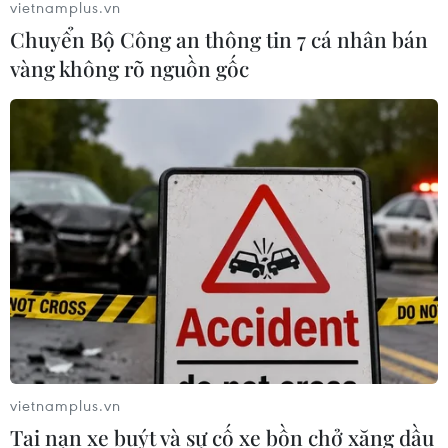
vietnamplus.vn
Chuyển Bộ Công an thông tin 7 cá nhân bán
Venezuela khởi động đàm phán về
vàng không rõ nguồn gốc
tiến trình chuyển giao chính trị
07/08/2026 02:58
Sập công trình tại Cuba khiến 2
người tử vong
07/08/2026 01:48
Đảng Cộng hòa đề xuất dự luật trao
thêm thẩm quyền thuế quan cho ông
Trump
vietnamplus.vn
07/08/2026 00:33
Tai nạn xe buýt và sự cố xe bồn chở xăng dầu