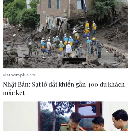
vietnamplus.vn
Nhật Bản: Sạt lở đất khiến gần 400 du khách
mắc kẹt