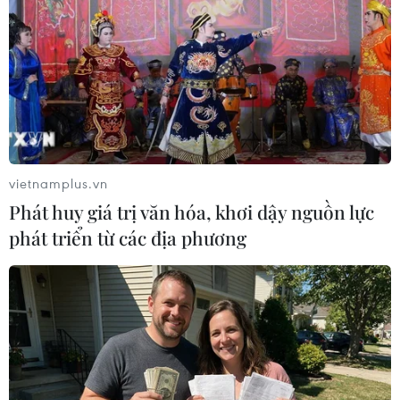
Abanoub; một nghi phạm đã bỏ trốn đến khu vực lân
cận trong chiến dịch bao vây và truy tìm sau đó, cảnh
sát đã tiêu diệt được đối tượng.
vietnamplus.vn
Phát huy giá trị văn hóa, khơi dậy nguồn lực
phát triển từ các địa phương