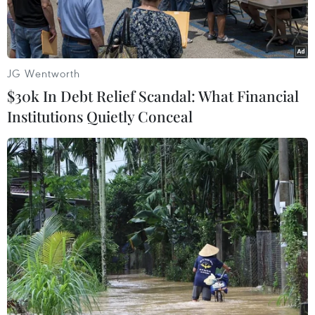
JG Wentworth
$30k In Debt Relief Scandal: What Financial
Institutions Quietly Conceal
Cảnh sát phong tỏa hiện trường một vụ xả súng tại Mỹ. (Ảnh:
THX/TTXVN)
Sáng 7/6 theo giờ Việt Nam, cảnh sát Mỹ cho
biết ít nhất đã có 12 người bị thương trong vụ xả
súng hàng loạt xảy ra gần một lễ hội cộng đồng
ở thành phố Toledo, bang Ohio. Lực lượng chức