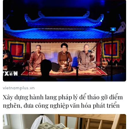
#xả súng
#Old West End
Mỹ
vietnamplus.vn
Xây dựng hành lang pháp lý để tháo gỡ điểm
Theo dõi VietnamPlus
nghẽn, đưa công nghiệp văn hóa phát triển