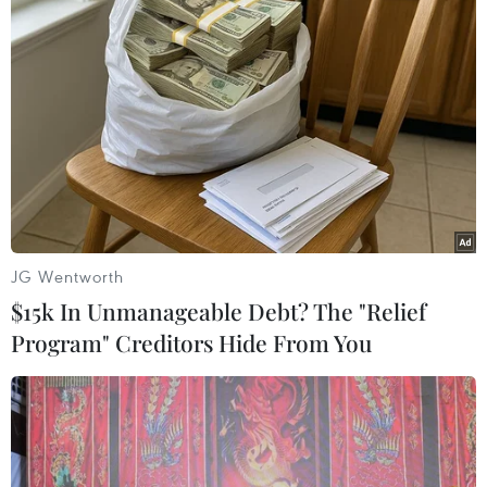
TIN LIÊN QUAN
JG Wentworth
$15k In Unmanageable Debt? The "Relief
Program" Creditors Hide From You
Xả súng tại Ai Cập và Tây Ban Nha
19/05/2026 11:15
Bộ Nội vụ Ai Cập cho biết vụ nổ súng xảy ra tại khu vực